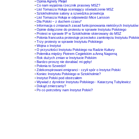
Opinia Agnety Pleijel
Co nam wyjaśnia rzecznik prasowy MSZ?
List Tomasza Hołuja oceniający oświadczenie MSZ
Sztokholmskie salony a szwedzka prowincja
List Tomasza Hołuja w odpowiedzi Mice Larsson
Dla Polski – z duchem czasu*
Informacja o zmianach zasad funkcjonowania niektórych Instytutów
Opinie dołączone do protestu w sprawie Instytutu Polskiego
Protest w sprawie IP w Sztokholmie skierowany do MSZ
Polonia francuska protestuje przeciwko zamknięciu Instytutu Polsk
Trzy protesty w sprawie Instytutu Polskiego
Wojna o Instytut
O przyszłości Instytutu Polskiego na Radzie Kultury
Polemika między Piotrem Cegielskim a Anną Nagorną
Rok dużych zmian w Instytucie Polskim
Bardzo proszę nie dorabiać mi gęby!
Polonia to Szwedzi!
Zdekonspirowani emigranci - czyli spór o Instytut Polski
Koniec Instytutu Polskiego w Sztokholmie?
Instytut Polski pod obstrzałem
Wywiad z dyrektor Instytutu Polskiego - Katarzyną Tubylewicz
Dokąd zmierzamy?
Po co potrzebny nam Instytut Polski?