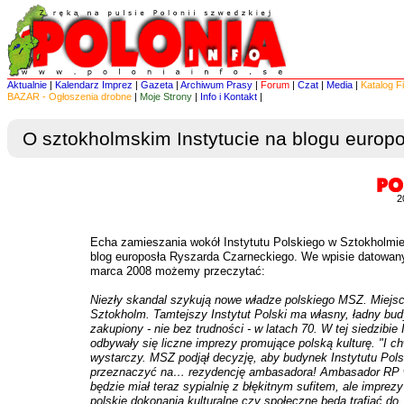
Aktualnie
|
Kalendarz Imprez
|
Gazeta
|
Archiwum Prasy
|
Forum
|
Czat
|
Media
|
Katalog F
BAZAR - Ogłoszenia drobne
|
Moje Strony
|
Info i Kontakt
|
O sztokholmskim Instytucie na blogu europo
2
Echa zamieszania wokół Instytutu Polskiego w Sztokholmie
blog europosła Ryszarda Czarneckiego. We wpisie datowa
marca 2008 możemy przeczytać:
Niezły skandal szykują nowe władze polskiego MSZ. Miejsc
Sztokholm. Tamtejszy Instytut Polski ma własny, ładny bu
zakupiony - nie bez trudności - w latach 70. W tej siedzibie 
odbywały się liczne imprezy promujące polską kulturę. "I chw
wystarczy. MSZ podjął decyzję, aby budynek Instytutu Pol
przeznaczyć na… rezydencję ambasadora! Ambasador RP 
będzie miał teraz sypialnię z błękitnym sufitem, ale imprez
polskie dokonania kulturalne czy społeczne będą trafiać do