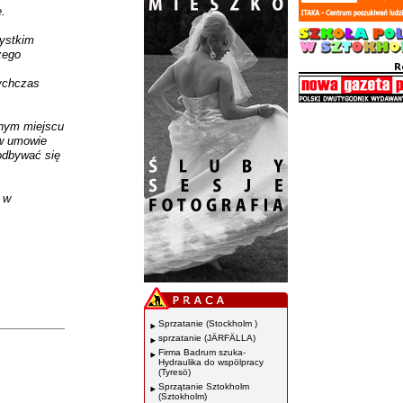
.
zystkim
zego
tychczas
tnym miejscu
 w umowie
odbywać się
" w
Sprzatanie (Stockholm )
sprzatanie (JÄRFÄLLA)
Firma Badrum szuka-
Hydraulika do wspölpracy
(Tyresö)
Sprzątanie Sztokholm
(Sztokholm)