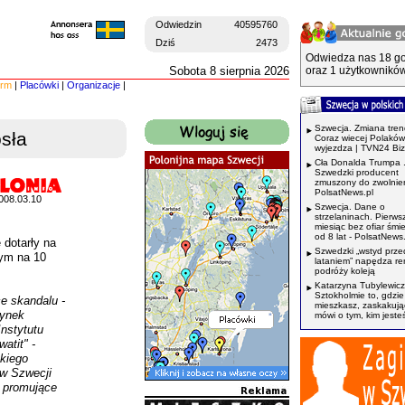
Odwiedzin
40595760
Dziś
2473
Odwiedza nas 18 go
Sobota 8 sierpnia 2026
oraz 1 użytkowników
irm
|
Placówki
|
Organizacje
|
Szwecja. Zmiana tren
sła
Coraz wiecej Polaków
wyjezdza | TVN24 Bi
Cła Donalda Trumpa 
Szwedzki producent
zmuszony do zwolnień
PolsatNews.pl
008.03.10
Szwecja. Dane o
strzelaninach. Pierws
miesiąc bez ofiar śmi
od 8 lat - PolsatNews.
 dotarły na
Szwedzki „wstyd prze
nym na 10
lataniem” napędza r
podróży koleją
Katarzyna Tubylewicz
Sztokholmie to, gdzie
e skandalu -
mieszkasz, zaskakuj
dynek
mówi o tym, kim jeste
Instytutu
atit" -
skiego
w Szwecji
y promujące