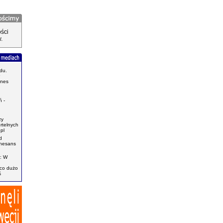
ści
.
du.
znes
.
 -
zy
ertelnych
pl
d
enesans
: W
ąco dużo
ś