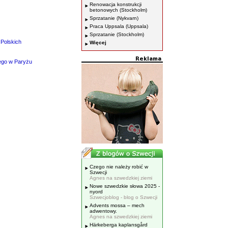
Renowacja konstrukcji
betonowych (Stockholm)
Sprzatanie (Nykvarn)
Praca Uppsala (Uppsala)
Sprzatanie (Stockholm)
 Polskich
Więcej
iego w Paryżu
Czego nie należy robić w
Szwecji
Agnes na szwedzkiej ziemi
Nowe szwedzkie słowa 2025 -
nyord
Szwecjoblog - blog o Szwecji
Advents mossa – mech
adwentowy.
Agnes na szwedzkiej ziemi
Härkeberga kaplansgård