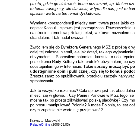
prostu, gdzie go ulokować, komu przekazać, itp. Można uzn
to temat zastępczy, ale dla wielu, w tym dla nas, jest to b
sprawa i warto na ten temat dyskutować.
Wymiana korespondencji między nami trwała przez jakiś cz
napisał Konsul – sprawa jest przesądzona. Równocześnie 
na stronie internetowej Relacji tekst, w którym nazwałem c
skandalem. I tak nadal uważam!
Zwróciłem się do Dyrektora Generalnego MSZ z prośbą o wy
całej tej żałosnej historii, ale jak dotąd, takiego wyjaśnienia 
otrzymałem… Poprosiłem natomiast konsulat o udostępnieni
posiedzenia Rady Kultury i taki protokół otrzymałem, po cz
udostępniłem go w Internecie.
Takie sprawy muszą być po
udostępnione opinii publicznej, czy się to komuś podob
Zresztą zaraz po opublikowaniu protokołu zaczęły napływać
sprostowania...
Jak to wszystko rozumieć? Cała sprawa jest tak absurdalna
mieści się w głowie… Czy Panie i Panowie w MSZ tego nie
można tak po prostu zlikwidować polską placówkę? Czy mo
po prostu manipulować Polonią? A może Polonia, to jest coś
czym zupełnie nie warto się przejmować?
Krzysztof Mazowski
RelacjeOnline
(2008.03.03)