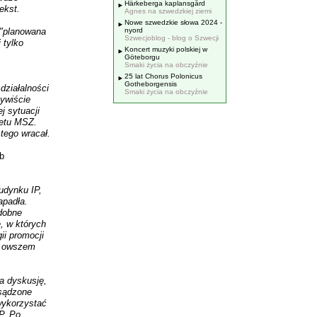
Härkeberga kaplansgård
ekst.
Agnes na szwedzkiej ziemi
Nowe szwedzkie słowa 2024 -
 "planowana
nyord
Szwecjoblog - blog o Szwecji
 tylko
Koncert muzyki polskiej w
Göteborgu
Smaki życia na obczyźnie
25 lat Chorus Polonicus
Gotheborgensis
działalności
Smaki życia na obczyźnie
zywiście
j sytuacji
żetu MSZ.
tego wracał.
b
udynku IP,
apadła.
odobne
, w których
ii promocji
e, owszem
a dyskusję,
esądzone
wykorzystać
P. Po