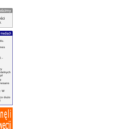
ści
.
du.
znes
.
 -
zy
ertelnych
pl
d
enesans
: W
ąco dużo
ś