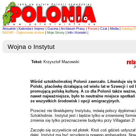
Aktualnie
|
Kalendarz Imprez
|
Gazeta
|
Archiwum Prasy
|
Forum
|
Czat
|
Media
|
Katalog F
BAZAR - Ogłoszenia drobne
|
Moje Strony
|
Info i Kontakt
|
Wojna o Instytut
Tekst:
Krzysztof Mazowski
2
Wśród sztokholmskiej Polonii zawrzało. Likwiduje się I
Polski, placówkę działającą od wielu lat w Szwecji i od l
promującą polską kulturę. A co dla Polonii także ważne
nawet najważniejsze, było to neutralne miejsce spotkań
ze wszystkich środowisk i opcji emigracyjnych.
Przecież nie likwidujemy Instytutu, mówią polscy dyplomac
Sztokholmie. Instytut jest i będzie tylko w zmienionej formi
zmienia się tylko przeznaczenie budynku przy Villagatan 2!
Zaczęło się oczywiście od plotek. Ktoś coś gdzieś usłyszał
dalej. Instytut ma być rezydencją nowego ambasadora. No