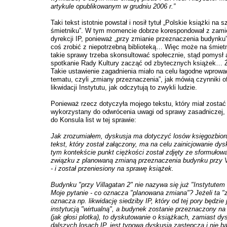
artykule opublikowanym w grudniu 2006 r.”
Taki tekst istotnie powstał i nosił tytuł „Polskie książki na
śmietniku”. W tym momencie dobrze korespondował z zami
dyrekcji IP, ponieważ „przy zmianie przeznaczenia budynku”
coś zrobić z niepotrzebną biblioteką… Więc może na śmietn
takie sprawy trzeba skonsultować społecznie, stąd pomysł 
spotkanie Rady Kultury zacząć od zbytecznych książek… Ż
Takie ustawienie zagadnienia miało na celu łagodne wprowa
tematu, czyli „zmiany przeznaczenia”, jak mówią czynniki of
likwidacji Instytutu, jak odczytują to zwykli ludzie.
Ponieważ rzecz dotyczyła mojego tekstu, który miał zostać
wykorzystany do odwrócenia uwagi od sprawy zasadniczej,
do Konsula list w tej sprawie:
Jak zrozumiałem, dyskusja ma dotyczyć losów księgozbioru
tekst, który został załączony, ma na celu zainicjowanie dysk
tym kontekście punkt ciężkości został zdjęty ze sformułowan
związku z planowaną zmianą przeznaczenia budynku przy Vi
- i został przeniesiony na sprawę książek.
Budynku "przy Villagatan 2" nie nazywa się już "Instytutem 
Moje pytanie - co oznacza "planowana zmiana"? Jeżeli ta "
oznacza np. likwidację siedziby IP, który od tej pory będzie 
instytucją "wirtualną", a budynek zostanie przeznaczony na
(jak głosi plotka), to dyskutowanie o książkach, zamiast dys
dalszych losach IP, jest typową dyskusją zastępczą i nie b