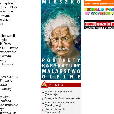
k najdalej i
iby... Plotki
„nasycone
y wiemy,
polskich
ch
lbo woleli
 było
nie Rady
e RP. Trzeba
zeznaczenia
ej w tym
zyscy
d Konsula
 dyskusji na
W trakcie
stawić
e swojej
Malowanie tapetowanie
(Södertälje)
ozbioru
Sprzątanie Sztokholm (Älvsjö)
 zmianą
Sprzątanie w Sztokholmie
rto wspólnie
(Sundbyberg)
szym
blacharz/lakiernik
(Rosersberg)
azowski, w