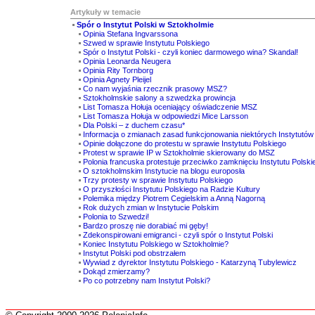
Artykuły w temacie
Spór o Instytut Polski w Sztokholmie
Opinia Stefana Ingvarssona
Szwed w sprawie Instytutu Polskiego
Spór o Instytut Polski - czyli koniec darmowego wina? Skandal!
Opinia Leonarda Neugera
Opinia Rity Tornborg
Opinia Agnety Pleijel
Co nam wyjaśnia rzecznik prasowy MSZ?
Sztokholmskie salony a szwedzka prowincja
List Tomasza Hołuja oceniający oświadczenie MSZ
List Tomasza Hołuja w odpowiedzi Mice Larsson
Dla Polski – z duchem czasu*
Informacja o zmianach zasad funkcjonowania niektórych Instytutów
Opinie dołączone do protestu w sprawie Instytutu Polskiego
Protest w sprawie IP w Sztokholmie skierowany do MSZ
Polonia francuska protestuje przeciwko zamknięciu Instytutu Polsk
O sztokholmskim Instytucie na blogu europosła
Trzy protesty w sprawie Instytutu Polskiego
O przyszłości Instytutu Polskiego na Radzie Kultury
Polemika między Piotrem Cegielskim a Anną Nagorną
Rok dużych zmian w Instytucie Polskim
Polonia to Szwedzi!
Bardzo proszę nie dorabiać mi gęby!
Zdekonspirowani emigranci - czyli spór o Instytut Polski
Koniec Instytutu Polskiego w Sztokholmie?
Instytut Polski pod obstrzałem
Wywiad z dyrektor Instytutu Polskiego - Katarzyną Tubylewicz
Dokąd zmierzamy?
Po co potrzebny nam Instytut Polski?