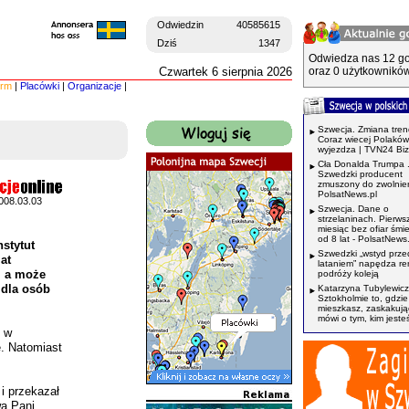
Odwiedzin
40585615
Dziś
1347
Odwiedza nas 12 go
Czwartek 6 sierpnia 2026
oraz 0 użytkowników
irm
|
Placówki
|
Organizacje
|
Szwecja. Zmiana tren
Coraz wiecej Polaków
wyjezdza | TVN24 Bi
Cła Donalda Trumpa 
Szwedzki producent
zmuszony do zwolnień
PolsatNews.pl
008.03.03
Szwecja. Dane o
strzelaninach. Pierws
miesiąc bez ofiar śmi
od 8 lat - PolsatNews.
nstytut
Szwedzki „wstyd prze
at
lataniem” napędza r
, a może
podróży koleją
 dla osób
Katarzyna Tubylewicz
Sztokholmie to, gdzie
mieszkasz, zaskakuj
mówi o tym, kim jeste
i w
e. Natomiast
 i przekazał
wa Pani