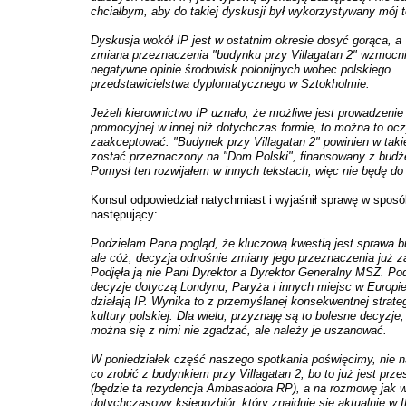
chciałbym, aby do takiej dyskusji był wykorzystywany mój t
Dyskusja wokół IP jest w ostatnim okresie dosyć gorąca, a
zmiana przeznaczenia "budynku przy Villagatan 2" wzmocni
negatywne opinie środowisk polonijnych wobec polskiego
przedstawicielstwa dyplomatycznego w Sztokholmie.
Jeżeli kierownictwo IP uznało, że możliwe jest prowadzenie 
promocyjnej w innej niż dotychczas formie, to można to oc
zaakceptować. "Budynek przy Villagatan 2" powinien w takie
zostać przeznaczony na "Dom Polski", finansowany z bud
Pomysł ten rozwijałem w innych tekstach, więc nie będę do 
Konsul odpowiedział natychmiast i wyjaśnił sprawę w sposó
następujący:
Podzielam Pana pogląd, że kluczową kwestią jest sprawa b
ale cóż, decyzja odnośnie zmiany jego przeznaczenia już z
Podjęła ją nie Pani Dyrektor a Dyrektor Generalny MSZ. P
decyzje dotyczą Londynu, Paryża i innych miejsc w Europie
działają IP. Wynika to z przemyślanej konsekwentnej strateg
kultury polskiej. Dla wielu, przyznaję są to bolesne decyzj
można się z nimi nie zgadzać, ale należy je uszanować.
W poniedziałek część naszego spotkania poświęcimy, nie n
co zrobić z budynkiem przy Villagatan 2, bo to już jest prz
(będzie ta rezydencja Ambasadora RP), a na rozmowę jak 
dotychczasowy księgozbiór, który znajduje się aktualnie w I