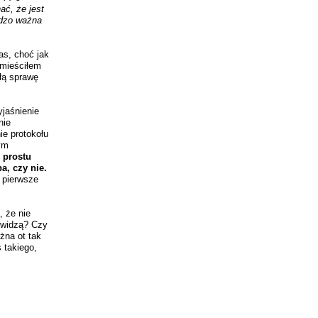
ać, że jest
ardzo ważna
as, choć jak
umieściłem
ałą sprawę
jaśnienie
nie
e protokołu
ym
 prostu
a, czy nie.
 pierwsze
, że nie
 widzą? Czy
żna ot tak
 takiego,