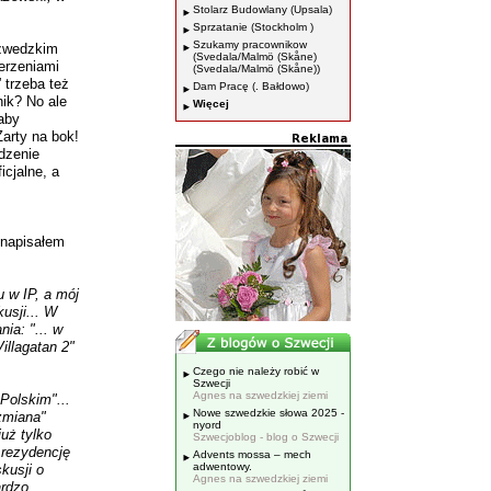
Stolarz Budowlany (Upsala)
Sprzatanie (Stockholm )
Szukamy pracownikow
 szwedzkim
(Svedala/Malmö (Skåne)
erzeniami
(Svedala/Malmö (Skåne))
 trzeba też
Dam Pracę (. Bałdowo)
ik? No ale
Więcej
aby
arty na bok!
dzenie
icjalne, a
 napisałem
 w IP, a mój
usji... W
ia: "... w
llagatan 2"
Czego nie należy robić w
Szwecji
Agnes na szwedzkiej ziemi
Polskim"...
Nowe szwedzkie słowa 2025 -
zmiana"
nyord
już tylko
Szwecjoblog - blog o Szwecji
 rezydencję
Advents mossa – mech
adwentowy.
kusji o
Agnes na szwedzkiej ziemi
ardzo