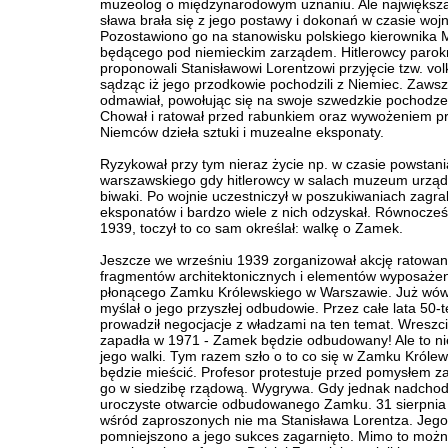
muzeolog o międzynarodowym uznaniu. Ale największa
sława brała się z jego postawy i dokonań w czasie wojn
Pozostawiono go na stanowisku polskiego kierownika
będącego pod niemieckim zarządem. Hitlerowcy parokr
proponowali Stanisławowi Lorentzowi przyjęcie tzw. volk
sądząc iż jego przodkowie pochodzili z Niemiec. Zaws
odmawiał, powołując się na swoje szwedzkie pochodze
Chował i ratował przed rabunkiem oraz wywożeniem p
Niemców dzieła sztuki i muzealne eksponaty.
Ryzykował przy tym nieraz życie np. w czasie powstani
warszawskiego gdy hitlerowcy w salach muzeum urządz
biwaki. Po wojnie uczestniczył w poszukiwaniach zagr
eksponatów i bardzo wiele z nich odzyskał. Równocześ
1939, toczył to co sam określał: walkę o Zamek.
Jeszcze we wrześniu 1939 zorganizował akcję ratowan
fragmentów architektonicznych i elementów wyposażen
płonącego Zamku Królewskiego w Warszawie. Już wó
myślał o jego przyszłej odbudowie. Przez całe lata 50-te
prowadził negocjacje z władzami na ten temat. Wreszc
zapadła w 1971 - Zamek będzie odbudowany! Ale to ni
jego walki. Tym razem szło o to co się w Zamku Króle
będzie mieścić. Profesor protestuje przed pomysłem z
go w siedzibę rządową. Wygrywa. Gdy jednak nadchod
uroczyste otwarcie odbudowanego Zamku. 31 sierpnia
wśród zaproszonych nie ma Stanisława Lorentza. Jego
pomniejszono a jego sukces zagarnięto. Mimo to moż