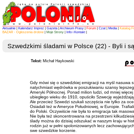
Aktualnie
|
Kalendarz Imprez
|
Gazeta
|
Archiwum Prasy
|
Forum
|
Czat
|
Media
|
Katalog F
BAZAR - Ogłoszenia drobne
|
Moje Strony
|
Info i Kontakt
|
Szwedzkimi śladami w Polsce (22) - Byli i s
Tekst:
Michał Haykowski
Gdy mówi się o szwedzkiej emigracji na myśl nasuwa s
natychmiast wędrówka w poszukiwaniu szansy lepszeg
Ameryki Północnej. Ponad milion ludzi, od mniej więcej
ubiegłego wieku do 1910, opuściło Szwecję wyjeżdżaj
Ale przecież Szwedzi szukali szczęścia nie tylko za o
Osiadali też w Ameryce Południowej, w Europie. Trafiali
do Polski. Oczywiście nie była to emigracja tak masowa.
Nie była też skoncentrowana na przestrzeni kilkudziesięc
ślady można do dzisiaj odszukać w naszym kraju w histo
rodzin już w pełni spolonizowanych lecz zachowującyc
swe szwedzkie korzenie.