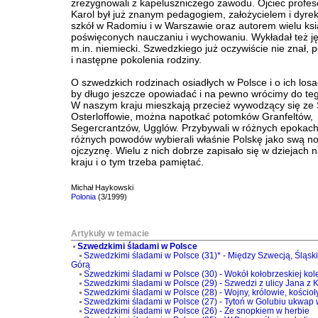
zrezygnowali z kapeluszniczego zawodu. Ojciec profe
Karol był już znanym pedagogiem, założycielem i dyre
szkół w Radomiu i w Warszawie oraz autorem wielu ks
poświęconych nauczaniu i wychowaniu. Wykładał też ję
m.in. niemiecki. Szwedzkiego już oczywiście nie znał, 
i następne pokolenia rodziny.
O szwedzkich rodzinach osiadłych w Polsce i o ich lo
by długo jeszcze opowiadać i na pewno wrócimy do te
W naszym kraju mieszkają przecież wywodzący się ze 
Osterloffowie, można napotkać potomków Granfeltów,
Segercrantzów, Ugglów. Przybywali w różnych epokach 
różnych powodów wybierali właśnie Polskę jako swą n
ojczyznę. Wielu z nich dobrze zapisało się w dziejach 
kraju i o tym trzeba pamiętać.
Michał Haykowski
Polonia
(3/1999)
Artykuły w temacie
Szwedzkimi śladami w Polsce
Szwedzkimi śladami w Polsce (31)* - Między Szwecją, Śląsk
Górą
Szwedzkimi śladami w Polsce (30) - Wokół kołobrzeskiej kol
Szwedzkimi śladami w Polsce (29) - Szwedzi z ulicy Jana z 
Szwedzkimi śladami w Polsce (28) - Wojny, królowie, kościoł
Szwedzkimi śladami w Polsce (27) - Tytoń w Golubiu ukwap 
Szwedzkimi śladami w Polsce (26) - Ze snopkiem w herbie