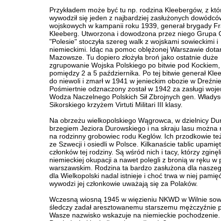
Przykładem może być tu np. rodzina Kleebergów, z któ
wywodził się jeden z najbardziej zasłużonych dowódcó
wojskowych w kampanii roku 1939, generał brygady Fr
Kleeberg. Utworzona i dowodzona przez niego Grupa 
"Polesie" stoczyła szereg walk z wojskami sowieckimi i
niemieckimi. Idąc na pomoc oblężonej Warszawie dotar
Mazowsze. Tu dopiero złożyła broń jako ostatnie duże
zgrupowanie Wojska Polskiego po bitwie pod Kockiem,
pomiędzy 2 a 5 października. Po tej bitwie generał Kleeb
do niewoli i zmarł w 1941 w jenieckim obozie w Dreźnie
Pośmiertnie odznaczony został w 1942 za zasługi woj
Wodza Naczelnego Polskich Sił Zbrojnych gen. Włady
Sikorskiego krzyżem Virtuti Militari III klasy.
Na obrzeżu wielkopolskiego Wągrowca, w dzielnicy D
brzegiem Jeziora Durowskiego i na skraju lasu można 
na rodzinny grobowiec rodu Keglów. Ich przodkowie też
ze Szwecji i osiedli w Polsce. Kilkanaście tablic upamię
członków tej rodziny. Są wśród nich i tacy, którzy zginę
niemieckiej okupacji a nawet polegli z bronią w ręku w
warszawskim. Rodzina ta bardzo zasłużona dla naszego
dla Wielkopolski nadal istnieje i choć trwa w niej pamię
wywodzi jej członkowie uważają się za Polaków.
Wczesną wiosną 1945 w więzieniu NKWD w Wilnie sow
śledczy zadał aresztowanemu starszemu mężczyźnie p
Wasze nazwisko wskazuje na niemieckie pochodzenie.