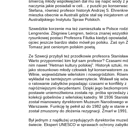
śmiercią młody współwięzień dał mu się napić wody z 
naczynia jakie posiadali w celi... z puszki po konserwa
Stefana, również profesor historyk Andrzej S. Ehrenkre
mieszka obecnie w Australii gdzie stał się inicjatorem 
Australijskiego Instytutu Spraw Polskich.
Szwedzkie korzenie ma też zamieszkała w Polsce rodz
Lengrenów. Zbigniew Lengren, twórca znanej wszystk
rysunkowej postaci Profesora Filutka kiedyś opowiadał,
ojciec jeszcze bardzo słabo mówił po polsku. Zaś syn 
Tomasz jest cenionym polskim poetą.
Ze Szwecji przybyli też przodkowie profesora Stanisła
Warto przypomnieć kim był sam profesor? Czasami mó
nim nawet "Hetman kultury polskiej". Historyk sztuki, m
jako stosunkowo młody człowiek był konserwatorem z
Wilnie, województwie wileńskim i nowogródzkim. Równ
wykładał na tamtejszym uniwersytecie. Wsławił się wó
o ratowanie zabytków popadając czasami w konflikty z
najróżniejszymi decydentami. Dzięki jego bezkomprom
postawie uniemożliwiona została np. próba sprzedaży 
kolekcji gobelinów z wileńskiej katedry. W 1936 Stanis
został mianowany dyrektorem Muzeum Narodowego w
Warszawie. Funkcję tę pełnił aż do 1982 gdy w stanie
został zmuszony do złożenia rezygnacji. Zmarł w 1991.
Był jednym z najdłużej urzędujących dyrektorów muze
świecie. Ekspert UNESCO w sprawach ochrony zabytk