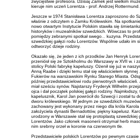
zwycięstwie profesora. Dzisiaj Zamek jest wielkim mu
kieruje nim uczeń Lorentza - prof. Andrzej Rottermund.
Jeszcze w 1974 Stanisława Lorentza zaproszono do S
właśnie z odczytem o Zamku Królewskim. Na spotkanie
nowo otwartym Instytucie Polskim stawiła się śmietank
historyków i muzealników szwedzkich. Wówczas to pro
pomiędzy zebranymi spotkał swego... kuzyna. Przedsta
szwedzkiej gałęzi rodu Lorentzów. Wspólnie udało im s
odtworzyć dzieje rodziny.
Okazało się, że jeden z ich przodków Jan Henryk Lore
przeniósł się ze Sztokholmu do Warszawy w XVII w. i za
stolicy Polski fabrykę kapeluszy. Ożenił się już w naszy
Anną Raabe i dzięki temu stał się właścicielem słynnej 
Fukierów na warszawskim Rynku Starego Miasta. Odsp
później przedstawicielowi rodu pierwotnych właścicieli
miał sześciu synów. Najstarszy Fryderyk Wilhelm przeją
ojca i dał początek polskiej gałęzi rodziny. Najmłodszy, 
kapelusznik, Karol Jan powrócił do Szwecji i został tu 
dworu królewskiego. W jednym ze szwedzkich muzeów
zachowany jest wykonany przez niego dla króla Karola
założyciela dynastii Bernadottów, piękny kapelusz. Kar
urodzony w Warszawie stał się protoplastą szwedzkiej 
Lorentzów. Jako członek masonerii otrzymał herb maso
nim srebrny orzeł w koronie na czerwonym tle.
Przedstawiciele polskich Lorentzów po pewnym czasie