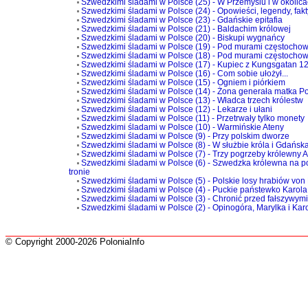
Szwedzkimi śladami w Polsce (25) - W Przemyślu i w okolic
Szwedzkimi śladami w Polsce (24) - Opowieści, legendy, fakt
Szwedzkimi śladami w Polsce (23) - Gdańskie epitafia
Szwedzkimi śladami w Polsce (21) - Baldachim królowej
Szwedzkimi śladami w Polsce (20) - Biskupi wygnańcy
Szwedzkimi śladami w Polsce (19) - Pod murami częstochow
Szwedzkimi śladami w Polsce (18) - Pod murami częstocho
Szwedzkimi śladami w Polsce (17) - Kupiec z Kungsgatan 1
Szwedzkimi śladami w Polsce (16) - Com sobie ułożył...
Szwedzkimi śladami w Polsce (15) - Ogniem i piórkiem
Szwedzkimi śladami w Polsce (14) - Żona generała matka P
Szwedzkimi śladami w Polsce (13) - Władca trzech królestw
Szwedzkimi śladami w Polsce (12) - Lekarze i ułani
Szwedzkimi śladami w Polsce (11) - Przetrwały tylko monety
Szwedzkimi śladami w Polsce (10) - Warmińskie Ateny
Szwedzkimi śladami w Polsce (9) - Przy polskim dworze
Szwedzkimi śladami w Polsce (8) - W służbie króla i Gdańsk
Szwedzkimi śladami w Polsce (7) - Trzy pogrzeby królewny 
Szwedzkimi śladami w Polsce (6) - Szwedzka królewna na 
tronie
Szwedzkimi śladami w Polsce (5) - Polskie losy hrabiów vo
Szwedzkimi śladami w Polsce (4) - Puckie państewko Karola 
Szwedzkimi śladami w Polsce (3) - Chronić przed fałszywym
Szwedzkimi śladami w Polsce (2) - Opinogóra, Marylka i Kar
© Copyright 2000-2026 PoloniaInfo