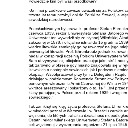
Powiedzcie kim byli wasi przodkowie?
-Ja i moi przodkowie zawsze uważali się za Polaków, 
trzysta lat temu przybyli oni do Polski ze Szwecji, a więc
szwedzkiej narodowości.
Przesłuchiwanym był prawnik, profesor Stefan Ehrenkr
czerwca 1939, rektor Uniwersytetu Stefana Batorego w
Uniwersytet ten wywodził się ze słynnej Wileńskiej Akad
założonej w 1578, i oficjalnie istniał do 15 grudnia 1939
władze litewskie zamknęły go by utworzyć na jego miej
uniwersytet litewski. Prof. Ehrenkreutz jednak kierował
nadal w konspiracji uczelnią Polskim Uniwersytetem Wi
Sam utrzymywał się oficjalnie pracując jako stróż nocny
tak zarówno w okresie gdy miasto znajdowało się w rę
litewskich a następnie sowieckich jak i podczas niemiec
okupacji. Współpracował przy tym z Delegatem Rządu 
działając w podziemnym Konwencie Stronnictw Polityc
ponownym wkroczeniu Armii Czerwonej do Wilna w 194
wkrótce aresztowany i oskarżony o to, że "...był przed
klasy panującej w Polsce przed rokiem 1939 i wrogie
sowieckiego."
Tak zamknął się krąg życia profesora Stefana Ehrenkre
w młodości poznał w Warszawie i w Brześciu carskie ar
więzienia, do których trafiał za działalność niepodległo
Ostatni rektor wileńskiego Uniwersytetu Stefana Bator
celi więziennej z wyczerpania organizmu 21 lipca 1945