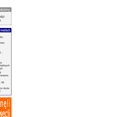
ści
.
du.
znes
.
 -
zy
ertelnych
pl
d
enesans
: W
ąco dużo
ś