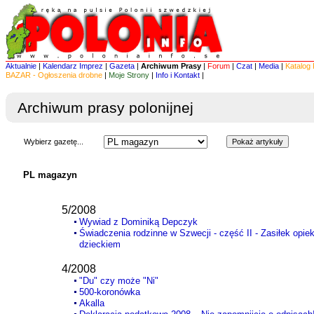
Aktualnie
|
Kalendarz Imprez
|
Gazeta
|
Archiwum Prasy
|
Forum
|
Czat
|
Media
|
Katalog 
BAZAR - Ogłoszenia drobne
|
Moje Strony
|
Info i Kontakt
|
Archiwum prasy polonijnej
Wybierz gazetę...
PL magazyn
5/2008
Wywiad z Dominiką Depczyk
Świadczenia rodzinne w Szwecji - część II - Zasiłek op
dzieckiem
4/2008
"Du" czy może "Ni"
500-koronówka
Akalla