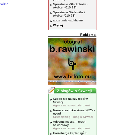
ewicz
Sprzatanie -Stockcholm i
okolice. (610 73)
Sprzatanie Södertälie i
okolice (610 73)
sprzątanie (stokholm)
Więcej
Czego nie należy robić w
Szwecji
Agnes na szwedzkiej ziemi
Nowe szwedzkie słowa 2025 -
nyord
Szwecjoblog - blog o Szwecji
Advents mossa – mech
adwentowy.
Agnes na szwedzkiej ziemi
Härkeberga kaplansgård