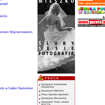
!!
andal!
ziecko
omirem Wojciechowskim
Sprzątanie Sztokholmie
(Sztokholm)
tki w Galleri Hantverket.
Sprzatanie (Nykvarn)
Praca Uppsala (Uppsala)
Sprzatanie (Stockholm)
Sprzatanie Trosa i okolice
(610 73)