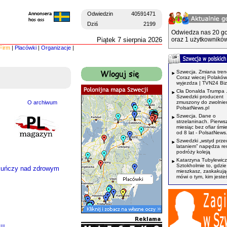
Odwiedzin
40591471
Dziś
2199
Odwiedza nas 20 go
Piątek 7 sierpnia 2026
oraz 1 użytkowników
Firm
|
Placówki
|
Organizacje
|
Szwecja. Zmiana tren
Coraz wiecej Polaków
wyjezdza | TVN24 Bi
Cła Donalda Trumpa 
Szwedzki producent
O archiwum
zmuszony do zwolnień
PolsatNews.pl
Szwecja. Dane o
strzelaninach. Pierws
miesiąc bez ofiar śmi
od 8 lat - PolsatNews.
Szwedzki „wstyd prze
lataniem” napędza r
podróży koleją
Katarzyna Tubylewicz
Sztokholmie to, gdzie
iekuńczy nad zdrowym
mieszkasz, zaskakuj
mówi o tym, kim jeste