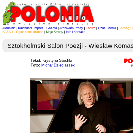
Aktualnie
|
Kalendarz Imprez
|
Gazeta
|
Archiwum Prasy
|
Forum
|
Czat
|
Media
|
Katalog F
BAZAR - Ogłoszenia drobne
|
Moje Strony
|
Info i Kontakt
|
Sztokholmski Salon Poezji - Wiesław Koma
Tekst:
Krystyna Stochla
Foto:
Michał Dzieciaszek
2