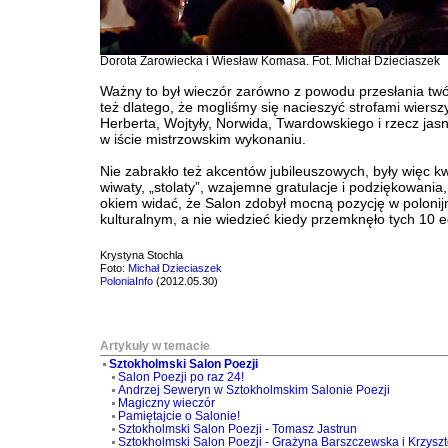
Dorota Żarowiecka i Wiesław Komasa. Fot. Michał Dzieciaszek
Ważny to był wieczór zarówno z powodu przesłania twó
też dlatego, że mogliśmy się nacieszyć strofami wiers
Herberta, Wojtyły, Norwida, Twardowskiego i rzecz jas
w iście mistrzowskim wykonaniu.
Nie zabrakło też akcentów jubileuszowych, były więc kw
wiwaty, „stolaty”, wzajemne gratulacje i podziękowania
okiem widać, że Salon zdobył mocną pozycję w polonij
kulturalnym, a nie wiedzieć kiedy przemknęło tych 10 ed
Krystyna Stochla
Foto:
Michał Dzieciaszek
PoloniaInfo
(2012.05.30)
Artykuły w temacie
Sztokholmski Salon Poezji
Salon Poezji po raz 24!
Andrzej Seweryn w Sztokholmskim Salonie Poezji
Magiczny wieczór
Pamiętajcie o Salonie!
Sztokholmski Salon Poezji - Tomasz Jastrun
Sztokholmski Salon Poezji - Grażyna Barszczewska i Krzyszt