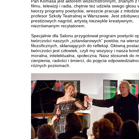
Pan Komasa jest aktorem wszechstronnym, znanym z t
filmu, telewizji i radia, chętnie też udziela swego głosu
tworzy programy poetyckie, wreszcie pracuje z młodzie
profesor Szkoły Teatralnej w Warszawie. Jest zdobywcą
prestiżowych nagród, artystą niezwykle kreatywnym,
niezrównanym recytatorem.
Specjalnie dla Salonu przygotował program poetycki o
twórczości naszych „sztandarowych” poetów, na wiers
filozoficznych, skłaniających do refleksji. Główną postac
twórczości jest człowiek, czyli my wszyscy i nasza kond
moralna, intelektualna, społeczna. Nasz stosunek do mi
cierpienia, radości i śmierci, do pojęcia odpowiedzialno
różnych poziomach.