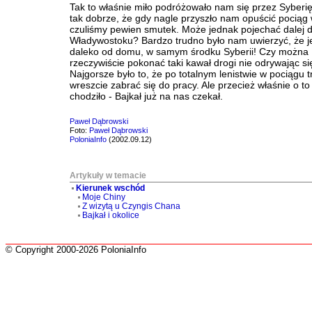
Tak to właśnie miło podróżowało nam się przez Syberi
tak dobrze, że gdy nagle przyszło nam opuścić pociąg 
czuliśmy pewien smutek. Może jednak pojechać dalej 
Władywostoku? Bardzo trudno było nam uwierzyć, że j
daleko od domu, w samym środku Syberii! Czy można
rzeczywiście pokonać taki kawał drogi nie odrywając si
Najgorsze było to, że po totalnym lenistwie w pociągu t
wreszcie zabrać się do pracy. Ale przecież właśnie o t
chodziło - Bajkał już na nas czekał.
Paweł Dąbrowski
Foto:
Paweł Dąbrowski
PoloniaInfo
(2002.09.12)
Artykuły w temacie
Kierunek wschód
Moje Chiny
Z wizytą u Czyngis Chana
Bajkał i okolice
© Copyright 2000-2026 PoloniaInfo