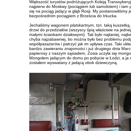
Większość turystów podróżujących Koleją Transsyberyj
najpierw do Moskwy (pociągiem lub samolotem) i tam 
się na pociąg jadący w głąb Rosji. My postanowiliśmy 
bezpośrednim pociągiem z Brześcia do Irkucka.
Jechaliśmy wagonem
platskartnym
, tzn. taką kuszetką
drzwi do przedziałów (wszyscy śpią właściwie na jednej 
małymi ściankami działowymi). Tak było najtaniej, najbe
chyba najzabawniej, bo można było bez problemu pod
współpasażerów i patrzyć jak im upływa czas. Taki ukła
bardzo zawieraniu znajomości i już drugiego dnia Marci
papierosy z naszym sąsiadem, Zosia uczyła się mongo
Mongołem jadącym do domu po pobycie w Łodzi, a ja 
zostałem wyswatany z jadącą obok dziewczyną.