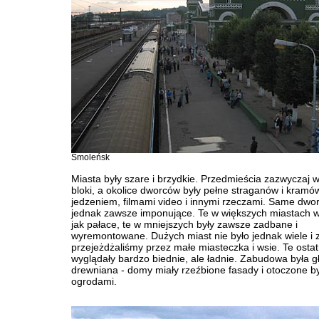
Smoleńsk
Miasta były szare i brzydkie. Przedmieścia zazwyczaj w
bloki, a okolice dworców były pełne straganów i kramó
jedzeniem, filmami video i innymi rzeczami. Same dwor
jednak zawsze imponujące. Te w większych miastach w
jak pałace, te w mniejszych były zawsze zadbane i
wyremontowane. Dużych miast nie było jednak wiele i 
przejeżdżaliśmy przez małe miasteczka i wsie. Te ostat
wyglądały bardzo biednie, ale ładnie. Zabudowa była g
drewniana - domy miały rzeźbione fasady i otoczone by
ogrodami.