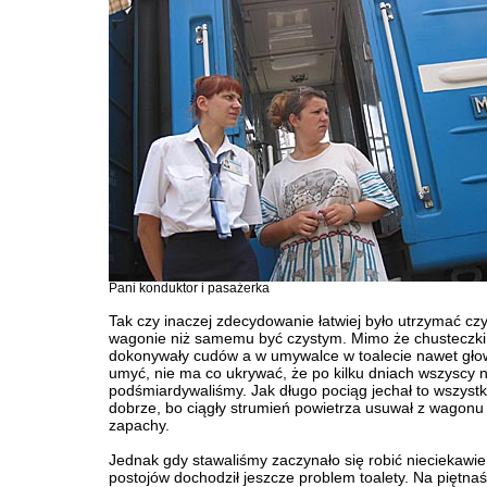
Pani konduktor i pasażerka
Tak czy inaczej zdecydowanie łatwiej było utrzymać cz
wagonie niż samemu być czystym. Mimo że chusteczk
dokonywały cudów a w umywalce w toalecie nawet głow
umyć, nie ma co ukrywać, że po kilku dniach wszyscy n
podśmiardywaliśmy. Jak długo pociąg jechał to wszystk
dobrze, bo ciągły strumień powietrza usuwał z wagonu
zapachy.
Jednak gdy stawaliśmy zaczynało się robić nieciekawie
postojów dochodził jeszcze problem toalety. Na piętnaś