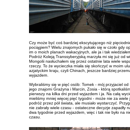
Czy może być coś bardziej ekscytującego niż pięciodn
pociągiem? Wielu znajomych pukało się w czoło gdy 
im o moich planach wakacyjnych, ale ja i tak wiedziałe
Podróż Koleją Transsyberyjską marzyła mi się już od wie
Mongolii nasłuchałem się przez ostatnie lata wiele wsp
rzeczy. To że wycieczka miała się skończyć w moim ul
azjatyckim kraju, czyli Chinach, jeszcze bardziej przem
wyjazdem.
Wybraliśmy się w pięć osób: Tomek - mój przyjaciel od 
jego znajomi Grażyna i Marcin, Zosia - którą spotkaliś
pierwszy na kilka dni przed wyjazdem i ja. Na całą wyc
mieliśmy mniej więcej pięć tygodni - może nie za wiele 
podróż przez pół świata, ale musiało wystarczyć. Przy
nie zabrały wiele czasu - ostateczne decyzje zapadły n
dwa tygodnie przed wyjazdem, więc i tak nie było na ni
czasu.