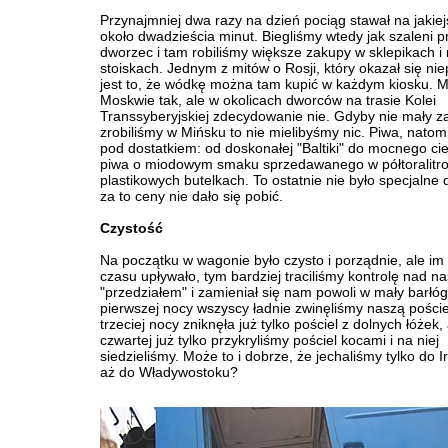
Przynajmniej dwa razy na dzień pociąg stawał na jakiejś
około dwadzieścia minut. Biegliśmy wtedy jak szaleni p
dworzec i tam robiliśmy większe zakupy w sklepikach i
stoiskach. Jednym z mitów o Rosji, który okazał się ni
jest to, że wódkę można tam kupić w każdym kiosku. 
Moskwie tak, ale w okolicach dworców na trasie Kolei
Transsyberyjskiej zdecydowanie nie. Gdyby nie mały za
zrobiliśmy w Mińsku to nie mielibyśmy nic. Piwa, natomi
pod dostatkiem: od doskonałej "Baltiki" do mocnego c
piwa o miodowym smaku sprzedawanego w półtoralitr
plastikowych butelkach. To ostatnie nie było specjalne 
za to ceny nie dało się pobić.
Czystość
Na początku w wagonie było czysto i porządnie, ale im
czasu upływało, tym bardziej traciliśmy kontrolę nad n
"przedziałem" i zamieniał się nam powoli w mały barłóg
pierwszej nocy wszyscy ładnie zwinęliśmy naszą poście
trzeciej nocy zniknęła już tylko pościel z dolnych łóżek,
czwartej już tylko przykryliśmy pościel kocami i na niej
siedzieliśmy. Może to i dobrze, że jechaliśmy tylko do I
aż do Władywostoku?