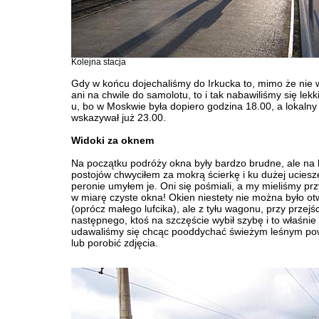
Kolejna stacja
Gdy w końcu dojechaliśmy do Irkucka to, mimo że nie 
ani na chwile do samolotu, to i tak nabawiliśmy się lekk
u, bo w Moskwie była dopiero godzina 18.00, a lokalny
wskazywał już 23.00.
Widoki za oknem
Na początku podróży okna były bardzo brudne, ale na 
postojów chwyciłem za mokrą ścierkę i ku dużej uciesze
peronie umyłem je. Oni się pośmiali, a my mieliśmy pr
w miarę czyste okna! Okien niestety nie można było ot
(oprócz małego lufcika), ale z tyłu wagonu, przy przejś
następnego, ktoś na szczęście wybił szybę i to właśnie
udawaliśmy się chcąc pooddychać świeżym leśnym po
lub porobić zdjęcia.