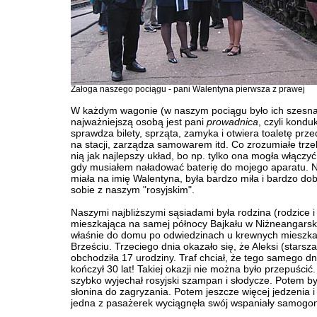
Załoga naszego pociągu - pani Walentyna pierwsza z prawej
W każdym wagonie (w naszym pociągu było ich szesna
najważniejszą osobą jest pani
prowadnica
, czyli kondu
sprawdza bilety, sprząta, zamyka i otwiera toaletę prz
na stacji, zarządza samowarem itd. Co zrozumiałe trze
nią jak najlepszy układ, bo np. tylko ona mogła włączy
gdy musiałem naładować baterię do mojego aparatu. 
miała na imię Walentyna, była bardzo miła i bardzo dob
sobie z naszym "rosyjskim".
Naszymi najbliższymi sąsiadami była rodzina (rodzice i 
mieszkająca na samej północy Bajkału w Niżneangarsk
właśnie do domu po odwiedzinach u krewnych mieszka
Brześciu. Trzeciego dnia okazało się, że Aleksi (starsz
obchodziła 17 urodziny. Traf chciał, że tego samego dn
kończył 30 lat! Takiej okazji nie można było przepuścić.
szybko wyjechał rosyjski szampan i słodycze. Potem by
słonina do zagryzania. Potem jeszcze więcej jedzenia 
jedna z pasażerek wyciągnęła swój wspaniały samogo