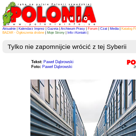
Aktualnie
|
Kalendarz Imprez
|
Gazeta
|
Archiwum Prasy
|
Forum
|
Czat
|
Media
|
Katalog F
BAZAR - Ogłoszenia drobne
|
Moje Strony
|
Info i Kontakt
|
Tylko nie zapomnijcie wrócić z tej Syberii
Tekst:
Paweł Dąbrowski
Foto:
Paweł Dąbrowski
2