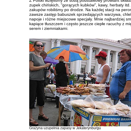
Z Polski wzięliśmy ze sobą podstawowy prowiant składa
zupek chińskich, "gorących kubków", kawy, herbaty itd
zakupów robiliśmy po drodze. Na każdej stacji na pero
zawsze zastęp babuszek sprzedających warzywa, chleb
napoje i różne miejscowe specjały. Mnie najbardziej s
kapiące tłuszczem i często jeszcze ciepłe racuchy z m
serem i ziemniakami.
Grażyna uzupełnia zapasy w Jekaterynburgu