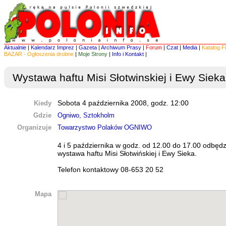
Aktualnie
|
Kalendarz Imprez
|
Gazeta
|
Archiwum Prasy
|
Forum
|
Czat
|
Media
|
Katalog F
BAZAR - Ogłoszenia drobne
|
Moje Strony
|
Info i Kontakt
|
Wystawa haftu Misi Słotwinskiej i Ewy Sieka
Kiedy
Sobota 4 października 2008, godz. 12:00
Gdzie
Ogniwo, Sztokholm
Organizuje
Towarzystwo Polaków OGNIWO
4 i 5 października w godz. od 12.00 do 17.00 odbędz
wystawa haftu Misi Słotwińskiej i Ewy Sieka.
Telefon kontaktowy 08-653 20 52
Mapa