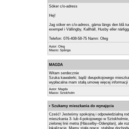
Söker c/o-adress
Hej!
Jag söker en c/o-adress, gärna längs den blå tunn
exempel i Vällingby, Kallhäll, Husby eller närli
Telefon: 076-408-58-75 Namn: Oleg
Autor:
Oleg
Miasto: Spånga
MAGDA
Witam serdecznie
Szuka kawalerki, bądź dwupokojowego mieszkan
wypłacalna mam stałą umowę więcej informacji 
Autor:
Magda
Miasto: Sztokholm
• Szukamy mieszkania do wynajęcia
Cześć! Jesteśmy spokojną i odpowiedzialną r
mieszkania 3- lub 4-pokojowego w Sztokholmie, 
zielonej linii metra (Hässelby–Odenplan), ale 
lokalizacje. Mamy stałą pracę, stabilne dochody,