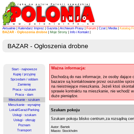
Aktualnie
|
Kalendarz Imprez
|
Gazeta
|
Archiwum Prasy
|
Forum
|
Czat
|
Media
|
Katalog F
BAZAR - Ogłoszenia drobne
|
Moje Strony
|
Info i Kontakt
|
BAZAR - Ogłoszenia drobne
Ważna informacja:
Start - najnowsze
Kupię / przyjmę
Dochodzą do nas informacje, że osoby dające 
Sprzedam / oddam
bazarze są kontaktowane przez oszustów sprze
Zamienię
na nieistniejące mieszkania. Jeżeli ktoś skonta
Praca - szukam
sprawie kontraktu na mieszkanie, nie wchodź w
Praca - dam
duże pieniądze.
Mieszkanie - szukam
Mieszkanie - wynajmę
Szukam pokoju
Lokal/Garaż/Parking
Usługi - szukam
Szukam pokoju blisko centrum,za rozsądną ce
Usługi - oferuję
Poznam
Autor:
Bartek
Transport
Miasto: Stockholm