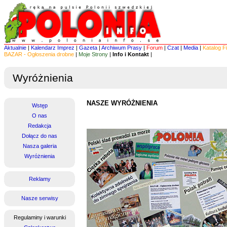
Aktualnie
|
Kalendarz Imprez
|
Gazeta
|
Archiwum Prasy
|
Forum
|
Czat
|
Media
|
Katalog F
BAZAR - Ogłoszenia drobne
|
Moje Strony
|
Info i Kontakt
|
Wyróżnienia
NASZE WYRÓŻNIENIA
Wstęp
O nas
Redakcja
Dołącz do nas
Nasza galeria
Wyróżnienia
Reklamy
Nasze serwisy
Regulaminy i warunki