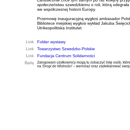
Landskronie chce tym samym po raz kolejny przy
społeczeństwu szwedzkiemu o roli, którą odegrała
we współczesnej historii Europy.
Przemowę inauguracyjną wygłosi ambasador Polsk
Bibliotece miejskiej wygłosi wykład Jakuba Święcick
Utrikespolitiska Institutet.
Link
Folder wystawy
Link
Towarzystwo Szwedzko-Polskie
Link
Fundacja Centrum Solidarności
Będą
Zalogowani użytkownicy mogą tu zobaczyć listę osób, które
na
'Drogi do Wolności' – wernisaż
oraz zadeklarować swoj