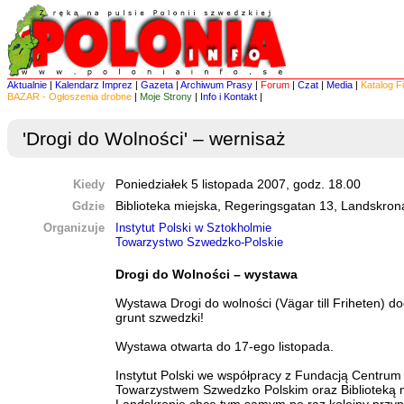
Aktualnie
|
Kalendarz Imprez
|
Gazeta
|
Archiwum Prasy
|
Forum
|
Czat
|
Media
|
Katalog F
BAZAR - Ogłoszenia drobne
|
Moje Strony
|
Info i Kontakt
|
'Drogi do Wolności' – wernisaż
Kiedy
Poniedziałek 5 listopada 2007, godz. 18.00
Gdzie
Biblioteka miejska, Regeringsgatan 13, Landskron
Organizuje
Instytut Polski w Sztokholmie
Towarzystwo Szwedzko-Polskie
Drogi do Wolności – wystawa
Wystawa Drogi do wolności (Vägar till Friheten) do
grunt szwedzki!
Wystawa otwarta do 17-ego listopada.
Instytut Polski we współpracy z Fundacją Centrum 
Towarzystwem Szwedzko Polskim oraz Biblioteką 