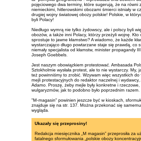
pojęciowego dwa terminy, które sugerują, że na równi 
niemieckimi, hitlerowskimi obozami śmierci istniały w c
drugiej wojny światowej obozy polskie! Polskie, w któr
byli Polacy!
Niedługo wymrą nie tylko żydowscy, ale i polscy byli wi
obozów, a także inni Polacy, którzy przeżyli wojnę. Kto
sprostuje to jawne kłamstwo? A wiadomo, że każde kł
wystarczająco długo powtarzane staje się prawdą, co st
niemały specjalista od kłamstw, minister propagandy II
Joseph Goebbels.
Jest naszym obowiązkiem protestować. Ambasada Pol
Sztokholmie wysłała protest, ale to nie wystarczy. My, j
też powinniśmy to zrobić. Wzywam więc wszystkich do 
mejli protestacyjnych do redaktor naczelnej i wydawcy, 
Adamo. Proszę, żeby mejle były konkretne i rzeczowe,
wulgaryzmów, jak to podobno było poprzednim razem.
"M-magasin" powinien jeszcze być w kioskach, sformu
znajduje się na str. 137. Można przekonać się samemu 
wygląda.
Ukazały się przeprosiny!
Redakcja miesięcznika „M magasin” przeprosiła za u
fatalnego sformułowania „polskie obozy koncentracyj