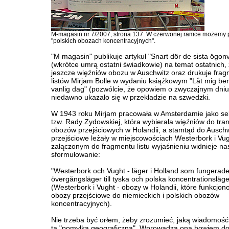
M-magasin nr 7/2007, strona 137. W czerwonej ramce możemy 
"polskich obozach koncentracyjnych".
"M magasin" publikuje artykuł "Snart dör de sista ögonv
(wkrótce umrą ostatni świadkowie) na temat ostatnich,
jeszcze więźniów obozu w Auschwitz oraz drukuje frag
listów Mirjam Bolle w wydaniu książkowym "Låt mig be
vanlig dag" (pozwólcie, że opowiem o zwyczajnym dniu)
niedawno ukazało się w przekładzie na szwedzki.
W 1943 roku Mirjam pracowała w Amsterdamie jako se
tzw. Rady Zydowskiej, która wybierała więźniów do tra
obozów przejściowych w Holandii, a stamtąd do Ausch
przejściowe leżały w miejscowościach Westerbork i Vug
załączonym do fragmentu listu wyjaśnieniu widnieje na
sformułowanie:
"Westerbork och Vught - läger i Holland som fungerad
övergångsläger till tyska och polska koncentrationsläge
(Westerbork i Vught - obozy w Holandii, które funkcjon
obozy przejściowe do niemieckich i polskich obozów
koncentracyjnych).
Nie trzeba być orłem, żeby zrozumieć, jaką wiadomoś
ta "pomyłka geograficzna". Wprowadza ona bowiem do