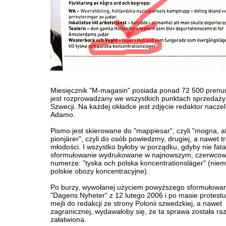
Miesięcznik "M-magasin" posiada ponad 72 500 prenu
jest rozprowadzany we wszystkich punktach sprzedaży
Szwecji. Na każdej okładce jest zdjęcie redaktor naczel
Adamo.
Pismo jest skierowane do "mappiesar", czyli "mogna, at
pionjärer", czyli do osób powiedzmy, drugiej, a nawet tr
młodości. I wszystko byłoby w porządku, gdyby nie fata
sformułowanie wydrukowane w najnowszym, czerwco
numerze: "tyska och polska koncentrationsläger" (niemi
polskie obozy koncentracyjne).
Po burzy, wywołanej użyciem powyższego sformułowan
"Dagens Nyheter" z 12 lutego 2006 i po masie protest
mejli do redakcji ze strony Polonii szwedzkiej, a nawet
zagranicznej, wydawałoby się, że ta sprawa została ra
załatwiona.