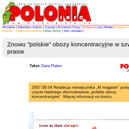
Aktualnie
|
Kalendarz Imprez
|
Gazeta
|
Archiwum Prasy
|
Forum
|
Czat
|
Media
|
Katalog F
BAZAR - Ogłoszenia drobne
|
Moje Strony
|
Info i Kontakt
|
Znowu "polskie" obozy koncentracyjne w sz
prasie
Tekst:
Dana Platter
2
2007.08.04 Redakcja miesięcznika „M magasin” przep
użycie fatalnego sformułowania „polskie obozy
koncentracyjne”. Więcej informacji na końcu.