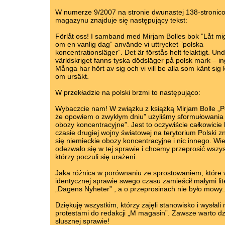
W numerze 9/2007 na stronie dwunastej 138-stroni
magazynu znajduje się następujący tekst:
Förlåt oss! I samband med Mirjam Bolles bok ”Låt mi
om en vanlig dag” använde vi uttrycket ”polska
koncentrationsläger”. Det är förstås helt felaktigt. Un
världskriget fanns tyska dödsläger på polsk mark – in
Många har hört av sig och vi vill be alla som känt sig 
om ursäkt.
W przekładzie na polski brzmi to następująco:
Wybaczcie nam! W związku z książką Mirjam Bolle „P
że opowiem o zwykłym dniu” użyliśmy sformułowania 
obozy koncentracyjne”. Jest to oczywiście całkowicie
czasie drugiej wojny światowej na terytorium Polski z
się niemieckie obozy koncentracyjne i nic innego. Wi
odezwało się w tej sprawie i chcemy przeprosić wszys
którzy poczuli się urażeni.
Jaka różnica w porównaniu ze sprostowaniem, które
identycznej sprawie swego czasu zamieścił małymi li
„Dagens Nyheter” , a o przeprosinach nie było mowy..
Dziękuję wszystkim, którzy zajęli stanowisko i wysłali 
protestami do redakcji „M magasin”. Zawsze warto dz
słusznej sprawie!