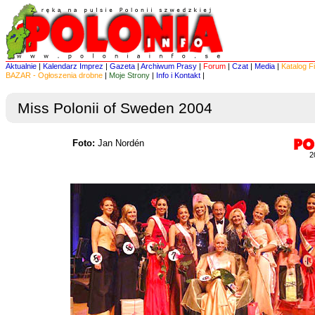
Aktualnie
|
Kalendarz Imprez
|
Gazeta
|
Archiwum Prasy
|
Forum
|
Czat
|
Media
|
Katalog F
BAZAR - Ogłoszenia drobne
|
Moje Strony
|
Info i Kontakt
|
Miss Polonii of Sweden 2004
Foto:
Jan Nordén
2