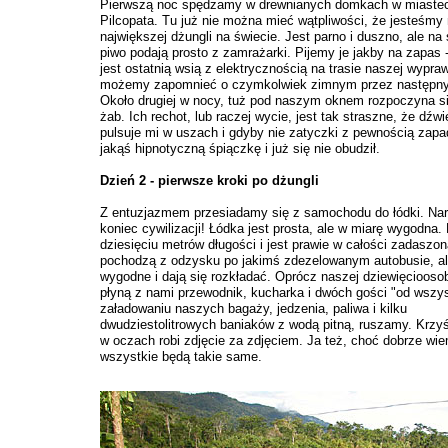
Pierwszą noc spędzamy w drewnianych domkach w miaste
Pilcopata. Tu już nie można mieć wątpliwości, że jesteśmy 
największej dżungli na świecie. Jest parno i duszno, ale na
piwo podają prosto z zamrażarki. Pijemy je jakby na zapas 
jest ostatnią wsią z elektrycznością na trasie naszej wypra
możemy zapomnieć o czymkolwiek zimnym przez następnyc
Około drugiej w nocy, tuż pod naszym oknem rozpoczyna si
żab. Ich rechot, lub raczej wycie, jest tak straszne, że dźw
pulsuje mi w uszach i gdyby nie zatyczki z pewnością zap
jakąś hipnotyczną śpiączkę i już się nie obudził.
Dzień 2 - pierwsze kroki po dżungli
Z entuzjazmem przesiadamy się z samochodu do łódki. Na
koniec cywilizacji! Łódka jest prosta, ale w miarę wygodna.
dziesięciu metrów długości i jest prawie w całości zadaszo
pochodzą z odzysku po jakimś zdezelowanym autobusie, al
wygodne i dają się rozkładać. Oprócz naszej dziewięciooso
płyną z nami przewodnik, kucharka i dwóch gości "od wszys
załadowaniu naszych bagaży, jedzenia, paliwa i kilku
dwudziestolitrowych baniaków z wodą pitną, ruszamy. Krzy
w oczach robi zdjęcie za zdjęciem. Ja też, choć dobrze wie
wszystkie będą takie same.