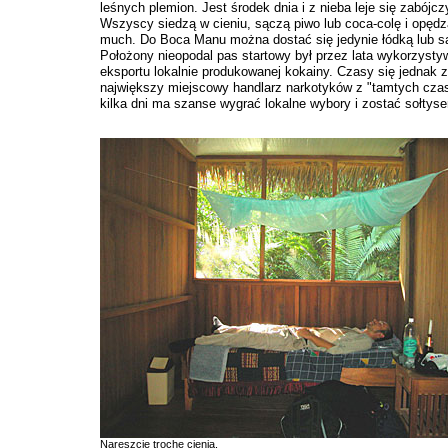
leśnych plemion. Jest środek dnia i z nieba leje się zabójcz
Wszyscy siedzą w cieniu, sączą piwo lub coca-colę i opędz
much. Do Boca Manu można dostać się jedynie łódką lub 
Położony nieopodal pas startowy był przez lata wykorzyst
eksportu lokalnie produkowanej kokainy. Czasy się jednak z
największy miejscowy handlarz narkotyków z "tamtych cza
kilka dni ma szanse wygrać lokalne wybory i zostać sołtys
Nareszcie trochę cienia.