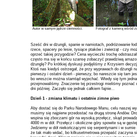
Autor w samym jądrze ciemności.
Fotograf z kamerą wśród zw
Sześć dni w dżungli, spanie w namiotach, podróżowanie łod
rzece, spacery po lesie, tysiące ptaków i zwierząt - czy mo
oprzeć takiej przygodzie? Cena wycieczki trochę odstraszała
często ma się w końcu szansę zobaczyć prawdziwą amaz
dżunglę? Po krótkiej dyskusji podjęliśmy z Krzysiem decyzj
Ktoś nas kiedyś ostrzegał, że przy wyprawach do dżungli n
pierwszy i ostatni dzień - pierwszy, bo nareszcie się tam jest
bo wreszcie można stamtąd wyjechać. Wtedy się tym jedna
przejmowaliśmy. Znaczenie tej przestrogi mieliśmy poznać d
dni później. Zaczęło się jednak całkiem fajnie...
Dzień 1 - zmiana klimatu i ostatnie zimne piwo
Aby dostać się do Parku Narodowego Manu, celu naszej wy
musimy się najpierw przedostać na drugą stronę Andów. Dr
wspina się zboczami gór na wysoką przełęcz, skąd prowadz
4000 m w dół. Przełęcz i okoliczne góry spowite są w gęste
Jedziemy w dół niekończącymi się serpentynami i w sumie 
że tak mało widać, bo kilkusetmetrowa przepaść zaczyna si