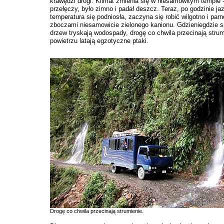
krawędzi drogi. Klimat zmienia się w niesamowitym tempie -
przełęczy, było zimno i padał deszcz. Teraz, po godzinie ja
temperatura się podniosła, zaczyna się robić wilgotno i par
zboczami niesamowicie zielonego kanionu. Gdzieniegdzie 
drzew tryskają wodospady, drogę co chwila przecinają strum
powietrzu latają egzotyczne ptaki.
Drogę co chwila przecinają strumienie.