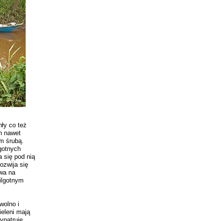
hły co też
h nawet
em śrubą.
lgotnych
a się pod nią
ozwija się
uwa na
ilgotnym
wolno i
ieleni mają
ypatruję