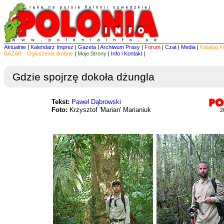
Aktualnie
|
Kalendarz Imprez
|
Gazeta
|
Archiwum Prasy
|
Forum
|
Czat
|
Media
|
Katalog F
BAZAR - Ogłoszenia drobne
|
Moje Strony
|
Info i Kontakt
|
Gdzie spojrzę dokoła dżungla
Tekst:
Paweł Dąbrowski
Foto:
Krzysztof 'Marian' Marianiuk
2