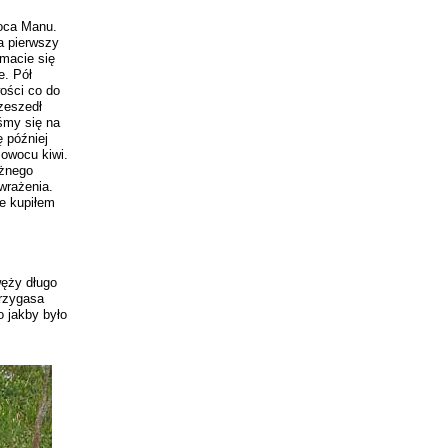
Boca Manu.
a pierwszy
 macie się
e. Pół
ości co do
rzeszedł
śmy się na
 później
 owocu kiwi.
ożnego
wrażenia.
e kupiłem
węży długo
rzygasa
o jakby było