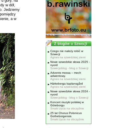
 u góry, na
zdy w dół,
no. Jedziemy
spomiędzy
ienie, a w
Czego nie należy robić w
Szwecji
Agnes na szwedzkiej ziemi
Nowe szwedzkie słowa 2025 -
nyord
Szwecjoblog - blog o Szwecji
Advents mossa – mech
adwentowy.
Agnes na szwedzkiej ziemi
Härkeberga kaplansgård
Agnes na szwedzkiej ziemi
Nowe szwedzkie słowa 2024 -
nyord
Szwecjoblog - blog o Szwecji
Koncert muzyki polskiej w
Göteborgu
Smaki życia na obczyźnie
25 lat Chorus Polonicus
Gotheborgensis
Smaki życia na obczyźnie