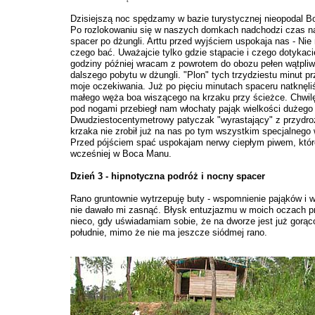
Dzisiejszą noc spędzamy w bazie turystycznej nieopodal 
Po rozlokowaniu się w naszych domkach nadchodzi czas n
spacer po dżungli. Arttu przed wyjściem uspokaja nas - Nie
czego bać. Uważajcie tylko gdzie stąpacie i czego dotykaci
godziny później wracam z powrotem do obozu pełen wątpliw
dalszego pobytu w dżungli. "Plon" tych trzydziestu minut p
moje oczekiwania. Już po pięciu minutach spaceru natknęli
małego węża boa wiszącego na krzaku przy ścieżce. Chwilę
pod nogami przebiegł nam włochaty pająk wielkości dużego
Dwudziestocentymetrowy patyczak "wyrastający" z przydr
krzaka nie zrobił już na nas po tym wszystkim specjalnego 
Przed pójściem spać uspokajam nerwy ciepłym piwem, któr
wcześniej w Boca Manu.
Dzień 3 - hipnotyczna podróż i nocny spacer
Rano gruntownie wytrzepuję buty - wspomnienie pająków i 
nie dawało mi zasnąć. Błysk entuzjazmu w moich oczach p
nieco, gdy uświadamiam sobie, że na dworze jest już gorąc
południe, mimo że nie ma jeszcze siódmej rano.