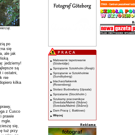
ierząt.
zią po
żna się
, ale jak
ońską
Malowanie tapetowanie
ę: jedziemy!
(Södertälje)
ajlepsze są
Sprzątanie Sztokholm (Älvsjö)
 i ostatni,
Sprzątanie w Sztokholmie
(Sundbyberg)
k nie
blacharz/lakiernik
opiero kilka
(Rosersberg)
Stolarz Budowlany (Upsala)
Sprzatanie (Stockholm )
Szukamy pracownikow
(Svedala/Malmö (Skåne)
(Svedala/Malmö (Skåne))
prawy,
Dam Pracę (. Bałdowo)
oga z Cusco
Więcej
i prawie
j mgle.
cieszę się,
ę tuż przy