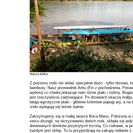
Nasza łódka.
Z poziomu rzeki nie widać specjalnie dużo - tylko drzewa, krz
bambusy. Nasz przewodnik Arttu (Fin z pochodzenia, Peru
wyboru) co chwila pokazuje nam różne ptaki i rośliny. Boga
jest rzeczywiście zadziwiające. Po drzewach skaczą małpy
latają egzotyczne ptaki - głównie kolorowe papugi ary, a na
rzeki wylegują się leśnie świnie.
Zatrzymujemy się w małej wiosce Boca Manu. Położona 
sercu dżungli, na skrzyżowaniu dwóch rzek, składa się jedyn
drewnianych domków przykrytych trzciną. Co ciekawe, w pr
każdym jest sklep. To tu przyjeżdżają na zakupy indianie z