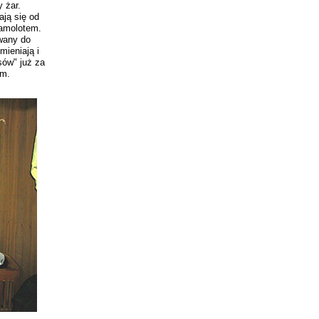
y żar.
ają się od
samolotem.
ywany do
mieniają i
sów" już za
em.