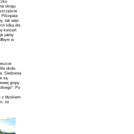
czku
na skraju
 szczęście
- Pilcopata
wy, tak więc
h kilka dni.
ę koncert
ięk jakby
adłbym w
reszcie
 Ma około
na. Siedzenia
e są
bowej grupy
tkiego". Po
ś z błyskiem
m, że