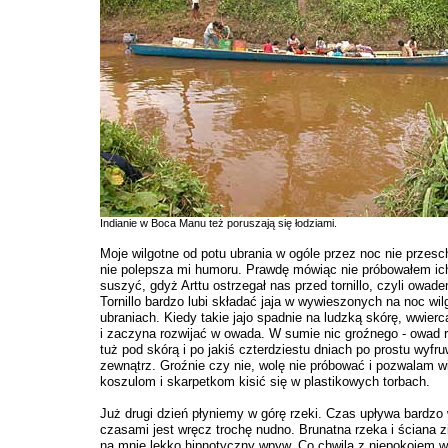
Indianie w Boca Manu też poruszają się łodziami.
Moje wilgotne od potu ubrania w ogóle przez noc nie przesc
nie polepsza mi humoru. Prawdę mówiąc nie próbowałem ic
suszyć, gdyż Arttu ostrzegał nas przed tornillo, czyli owad
Tornillo bardzo lubi składać jaja w wywieszonych na noc wi
ubraniach. Kiedy takie jajo spadnie na ludzką skórę, wwierc
i zaczyna rozwijać w owada. W sumie nic groźnego - owad r
tuż pod skórą i po jakiś czterdziestu dniach po prostu wyfr
zewnątrz. Groźnie czy nie, wolę nie próbować i pozwalam w
koszulom i skarpetkom kisić się w plastikowych torbach.
Już drugi dzień płyniemy w górę rzeki. Czas upływa bardzo 
czasami jest wręcz trochę nudno. Brunatna rzeka i ściana z
na mnie lekko hipnotyczny wpyw. Co chwila z niepokojem w