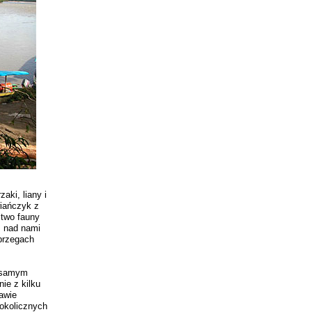
aki, liany i
wiańczyk z
ctwo fauny
, nad nami
 brzegach
w samym
ie z kilku
awie
 okolicznych