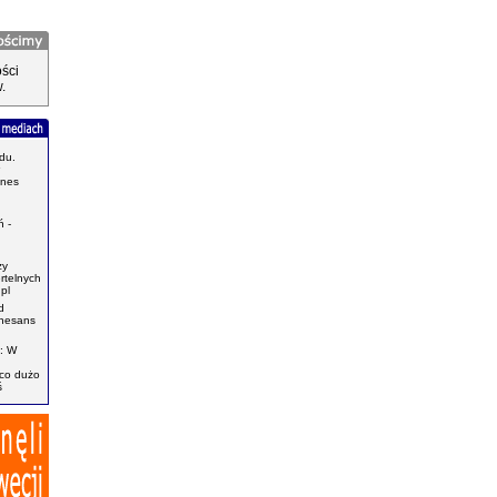
ści
.
du.
znes
.
 -
zy
ertelnych
pl
d
enesans
: W
ąco dużo
ś