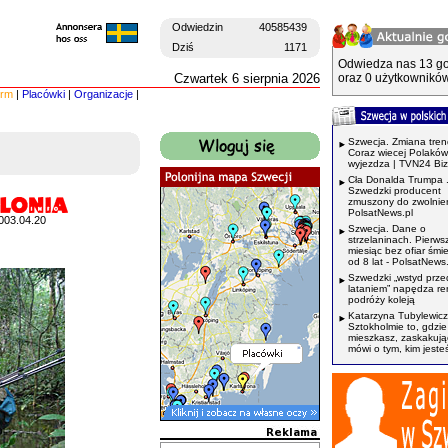
Odwiedzin
40585439
Dziś
1171
Odwiedza nas 13 go
Czwartek 6 sierpnia 2026
oraz 0 użytkowników
irm
|
Placówki
|
Organizacje
|
Szwecja. Zmiana tren
Coraz wiecej Polaków
wyjezdza | TVN24 Bi
Cła Donalda Trumpa 
Szwedzki producent
zmuszony do zwolnień
PolsatNews.pl
003.04.20
Szwecja. Dane o
strzelaninach. Pierws
miesiąc bez ofiar śmi
od 8 lat - PolsatNews.
Szwedzki „wstyd prze
lataniem” napędza r
podróży koleją
Katarzyna Tubylewicz
Sztokholmie to, gdzie
mieszkasz, zaskakuj
mówi o tym, kim jeste