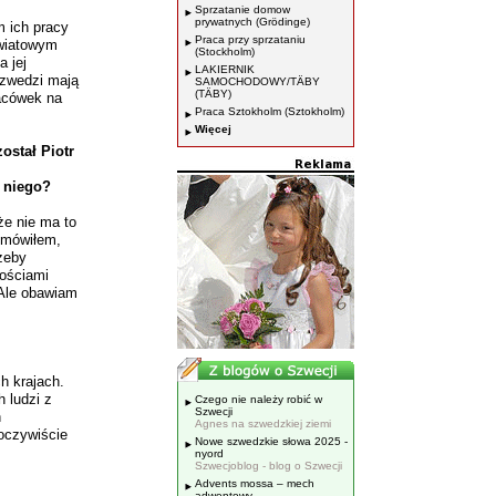
Sprzatanie domow
prywatnych (Grödinge)
m ich pracy
Praca przy sprzataniu
światowym
(Stockholm)
a jej
LAKIERNIK
Szwedzi mają
SAMOCHODOWY/TÄBY
(TÄBY)
lacówek na
Praca Sztokholm (Sztokholm)
Więcej
ostał Piotr
a niego?
że nie ma to
ż mówiłem,
 żeby
nościami
 Ale obawiam
h krajach.
h ludzi z
Czego nie należy robić w
Szwecji
h
Agnes na szwedzkiej ziemi
 oczywiście
Nowe szwedzkie słowa 2025 -
nyord
Szwecjoblog - blog o Szwecji
Advents mossa – mech
adwentowy.