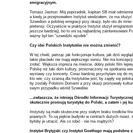
emigracyjnym.
Tomasz Jastrun: Mój poprzednik, kapitan SB miał odmienn
a kiedy ja przejmowałem Instytut wiedziałem, że ma służyć
Szwedom a polskiej emigracji przy okazji, było oto do mnie 
pretensji. Oczywiście w praktyce Instytut służył emigrantom
jeszcze bardziej), bo to oni są najbardziej zainteresowani Po
ważny był ten "szwedzki wysiłek".
Czy idei Polskich Instytutów nie można zmienić?
W tej chwili, patrząc jak funkcjonuje kultura, jak dziś wygląd
takie placówki nie mają większego sensu. Nie ma koncepcji
zrobić. Większa impreza na mieście, dobry polski film lepie
Polskę niż taki dom kultury, przeznaczony na spotkania wie
wystawy czy koncerty. Coraz bardziej przychylam się do my
kto wie, czy szansą dla Instytutów jest, by zajęły się polsk
by zostały Polskimi Domami a przy okazji promowały kultur
swym przypadku wśród Szwedów.
...zwłaszcza, że istnieją Ośrodki Informacji Turystycznej
skutecznie promują turystykę do Polski, a zatem i jej ku
Instytuty są mało skuteczne przy stałym braku środków fin
prawnych. To są piękne budynki w centrach dużych miast, 
byłoby je utracić. Ale co robić - nie ma mądrych?
Instytut Brytyjski czy Instytut Goethego mają podobne 