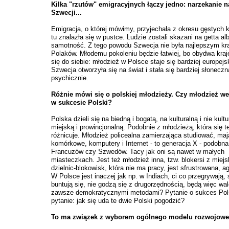
Kilka "rzutów" emigracyjnych łączy jedno: narzekanie n
Szwecji...
Emigracja, o której mówimy, przyjechała z okresu gęstych 
tu znalazła się w pustce. Ludzie zostali skazani na getta al
samotność. Z tego powodu Szwecja nie była najlepszym kr
Polaków. Młodemu pokoleniu będzie łatwiej, bo obydwa kraje
się do siebie: młodzież w Polsce staje się bardziej europejs
Szwecja otworzyła się na świat i stała się bardziej słoneczn
psychicznie.
Różnie mówi się o polskiej młodzieży. Czy młodzież we
w sukcesie Polski?
Polska dzieli się na biedną i bogatą, na kulturalną i nie kultu
miejską i prowincjonalną. Podobnie z młodzieżą, która się t
różnicuje. Młodzież policealna zamierzająca studiować, maj
komórkowe, komputery i Internet - to generacja X - podobn
Francuzów czy Szwedów. Tacy jak oni są nawet w małych
miasteczkach. Jest też młodzież inna, tzw. blokersi z miejs
dzielnic-blokowisk, która nie ma pracy, jest sfrustrowana, a
W Polsce jest inaczej jak np. w Indiach, ci co przegrywają, 
buntują się, nie godzą się z drugorzędnością, będą więc wa
zawsze demokratycznymi metodami? Pytanie o sukces Pols
pytanie: jak się uda te dwie Polski pogodzić?
To ma związek z wyborem ogólnego modelu rozwojowe