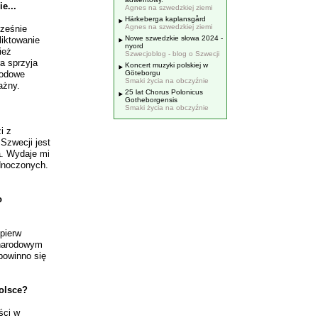
e...
Agnes na szwedzkiej ziemi
Härkeberga kaplansgård
Agnes na szwedzkiej ziemi
cześnie
Nowe szwedzkie słowa 2024 -
liktowanie
nyord
ież
Szwecjoblog - blog o Szwecji
ra sprzyja
Koncert muzyki polskiej w
rodowe
Göteborgu
Smaki życia na obczyźnie
ażny.
25 lat Chorus Polonicus
Gotheborgensis
Smaki życia na obczyźnie
i z
Szwecji jest
a. Wydaje mi
ednoczonych.
o
pierw
 narodowym
 powinno się
olsce?
ści w