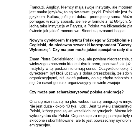
Francuzi, Anglicy, Niemcy mają swoje instytuty, ale motore
jest nauka języków, to są światowe języki. Polski nie jest 
językiem. Kultura, jeśli jest dobra - promuje się sama. Możn
pomagać w różny sposób, ale nie w formule z lat 60-tych. 
jedną taką instytucję w Paryżu, a Polska ma kilkanaście p
świecie jak jakieś mocarstwo. Biedni są czasami bogaci.
Nowym dyrektorem Instytutu Polskiego w Sztokholmie z
Cegielski, do niedawna szwedzki korespondent "Gazety
Wyborczej". Czy ma pan może jakieś specjalne rady dl
Znam Piotra Cegielskiego i lubię, ale powiem niegrzecznie, 
większego znaczenia kto jest dyrektorem, ponieważ jak ju
Instytuty w tej postaci nie umają sensu. Oczywiście lepiej,
dyrektorem był ktoś uczciwy z dobrą przeszłością, ze zdol
organizacyjnymi, niż jakieś palanty, co się chyba zdarzało.
się, że nawet geniusz organizacyjny niewiele zwojuje.
Czy może pan scharakteryzować polską emigrację?
Ona się różni raczej na plus wobec naszej emigracji w innyc
Nie jest duża - około 40 tys. ludzi. Jest tu wielu znakomityc
Polski, którzy pracują we wszelkich instytucjach. Można ic
wykorzystać dla Polski. Organizacje za mojej pamięci były
skłócone i skonfliktowane, ale to jest powszechny syndrom
emigracyjny.