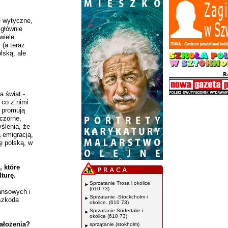
e wytyczne,
 głównie
wiele
 (a teraz
lską, ale
a świat -
 co z nimi
j promują
czorne,
ślenia, że
ą emigracją,
ę polską, w
, które
lturę.
Sprzatanie Trosa i okolice
(610 73)
ansowych i
Sprzatanie -Stockcholm i
szkoda
okolice. (610 73)
Sprzatanie Södertälie i
okolice (610 73)
założenia?
sprzątanie (stokholm)