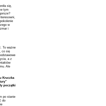
niła się,
 w tym
 gorsze?
interesowni,
 pokolenie
szego w
szmar i
ć. To ważne
, co się
 podstawowe
ycia, a z
ontaktów
mu. Ale
nu Kruczka
tury"
ły początki
em po stanie
ć do
ie