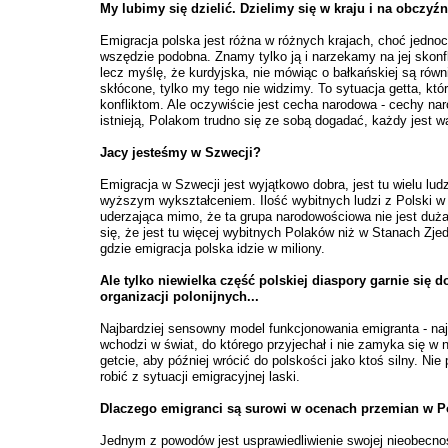
My lubimy się dzielić. Dzielimy się w kraju i na obczyźni
Emigracja polska jest różna w różnych krajach, choć jedno
wszędzie podobna. Znamy tylko ją i narzekamy na jej skonf
lecz myślę, że kurdyjska, nie mówiąc o bałkańskiej są równ
skłócone, tylko my tego nie widzimy. To sytuacja getta, któ
konfliktom. Ale oczywiście jest cecha narodowa - cechy na
istnieją, Polakom trudno się ze sobą dogadać, każdy jest w
Jacy jesteśmy w Szwecji?
Emigracja w Szwecji jest wyjątkowo dobra, jest tu wielu ludz
wyższym wykształceniem. Ilość wybitnych ludzi z Polski w 
uderzająca mimo, że ta grupa narodowościowa nie jest duż
się, że jest tu więcej wybitnych Polaków niż w Stanach Zj
gdzie emigracja polska idzie w miliony.
Ale tylko niewielka część polskiej diaspory garnie się d
organizacji polonijnych...
Najbardziej sensowny model funkcjonowania emigranta - naj
wchodzi w świat, do którego przyjechał i nie zamyka się w
getcie, aby później wrócić do polskości jako ktoś silny. Nie
robić z sytuacji emigracyjnej laski.
Dlaczego emigranci są surowi w ocenach przemian w P
Jednym z powodów jest usprawiedliwienie swojej nieobecno