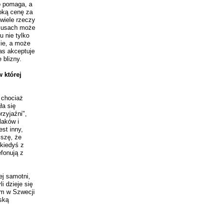
o pomaga, a
soką cenę za
wiele rzeczy
ksusach może
u nie tylko
cie, a może
as akceptuje
 blizny.
 której
 chociaż
ła się
rzyjaźni",
laków i
st inny,
iszę, że
 kiedyś z
efonują z
ej samotni,
i dzieje się
am w Szwecji
ską