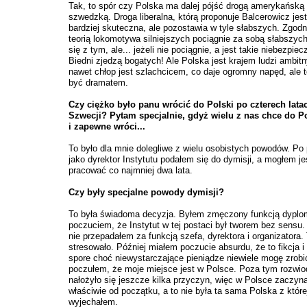
Tak, to spór czy Polska ma dalej pójść drogą amerykańską
szwedzką. Droga liberalna, którą proponuje Balcerowicz jes
bardziej skuteczna, ale pozostawia w tyle słabszych. Zgodn
teorią lokomotywa silniejszych pociągnie za sobą słabszy
się z tym, ale... jeżeli nie pociągnie, a jest takie niebezpie
Biedni zjedzą bogatych! Ale Polska jest krajem ludzi ambit
nawet chłop jest szlachcicem, co daje ogromny napęd, ale
być dramatem.
Czy ciężko było panu wrócić do Polski po czterech lata
Szwecji? Pytam specjalnie, gdyż wielu z nas chce do P
i zapewne wróci...
To było dla mnie dolegliwe z wielu osobistych powodów. Po
jako dyrektor Instytutu podałem się do dymisji, a mogłem j
pracować co najmniej dwa lata.
Czy były specjalne powody dymisji?
To była świadoma decyzja. Byłem zmęczony funkcją dyplom
poczuciem, że Instytut w tej postaci był tworem bez sensu.
nie przepadałem za funkcją szefa, dyrektora i organizatora.
stresowało. Później miałem poczucie absurdu, że to fikcja i
spore choć niewystarczające pieniądze niewiele mogę zrobi
poczułem, że moje miejsce jest w Polsce. Poza tym rozwio
nałożyło się jeszcze kilka przyczyn, więc w Polsce zaczyn
właściwie od początku, a to nie była ta sama Polska z które
wyjechałem.