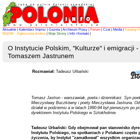
Aktualnie
|
Kalendarz Imprez
|
Gazeta
|
Archiwum Prasy
|
Forum
|
Czat
|
Media
|
Katalog F
BAZAR - Ogłoszenia drobne
|
Moje Strony
|
Info i Kontakt
|
O Instytucie Polskim, "Kulturze" i emigracji
Tomaszem Jastrunem
Rozmawiał:
Tadeusz Urbański
Tomasz Jastrun - warszawiak, poeta i dziennikarz. Syn poet
Mieczysławy Buczkówny i poety Mieczysława Jastruna. Od 
działał w podziemiu a w latach 1990-94 był pierwszym po pr
dyrektorem Instytutu Polskiego w Sztokholmie.
Tadeusz Urbański: Gdy obejmował pan stanowisko dyre
Instytutu Polskiego, na spotkaniach z Polakami często 
życzenia, by Instytut "zamatkował" wszystkim organiza