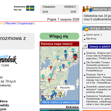
Odwiedzin
40590417
Dziś
1145
Odwiedza nas 16 go
Piątek 7 sierpnia 2026
oraz 0 użytkowników
irm
|
Placówki
|
Organizacje
|
Samo życie :)
 - rozmowa z
Dla Anny
Szwecja. Zmiana tren
Coraz wiecej Polaków
wyjezdza | TVN24 Bi
Cła Donalda Trumpa 
Szwedzki producent
7/1999
zmuszony do zwolnień
PolsatNews.pl
Szwecja. Dane o
ki
strzelaninach. Pierws
miesiąc bez ofiar śmi
lat 70-tych
od 8 lat - PolsatNews.
zełomie,
Szwedzki „wstyd prze
lataniem” napędza r
podróży koleją
Katarzyna Tubylewicz
Sztokholmie to, gdzie
ktora
mieszkasz, zaskakuj
mówi o tym, kim jeste
padały
cjom