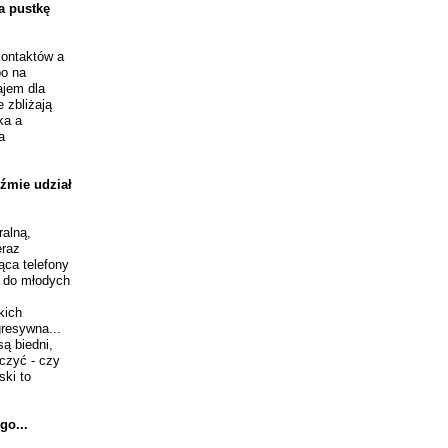
a pustkę
kontaktów a
bo na
ajem dla
 zbliżają
ka a
a
źmie udział
ralną,
eraz
ąca telefony
a do młodych
kich
gresywna...
są biedni,
lczyć - czy
ki to
go...