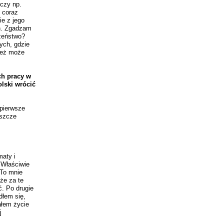
 czy np.
t coraz
ie z jego
ch. Zgadzam
czeństwo?
nych, gdzie
 też może
ch pracy w
olski wrócić
 pierwsze
eszcze
aty i
 Właściwie
 To mnie
 że za te
ć. Po drugie
dłem się,
ałem życie
j