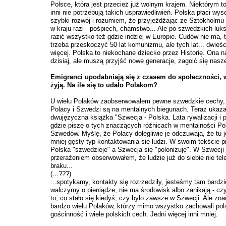
Polsce, która jest przecież już wolnym krajem. Niektórym t
inni nie potrzebują takich usprawiedliwień. Polska płaci wy
szybki rozwój i rozumiem, że przyjeżdżając ze Sztokholmu 
w kraju razi - pośpiech, chamstwo... Ale po szwedzkich lu
razić wszystko też gdzie indziej w Europie. Cudów nie ma, t
trzeba przeskoczyć 50 lat komunizmu, ale tych lat... dwieś
więcej. Polska to niekochane dziecko przez Historię. Ona n
dzisiaj, ale muszą przyjść nowe generacje, zagoić się nasze
Emigranci upodabniają się z czasem do społeczności, w
żyją. Na ile się to udało Polakom?
U wielu Polaków zaobserwowałem pewne szwedzkie cechy,
Polacy i Szwedzi są na mentalnych biegunach. Teraz ukaza
dwujęzyczna książka "Szwecja - Polska. Lata rywalizacji i p
gdzie piszę o tych znaczących różnicach w mentalności Po
Szwedów. Myślę, że Polacy dolegliwie je odczuwają, że tu je
mniej gęsty typ kontaktowania się ludzi. W swoim tekście p
Polska "szwedzieje" a Szwecja się "polonizuję". W Szwecji
przerażeniem obserwowałem, że ludzie już do siebie nie tel
braku...
(...???)
...spotykamy, kontakty się rozrzedziły, jesteśmy tam bardzi
walczymy o pieniądze, nie ma środowisk albo zanikają - czyl
to, co stało się kiedyś, czy było zawsze w Szwecji. Ale zn
bardzo wielu Polaków, którzy mimo wszystko zachowali pol
gościnność i wiele polskich cech. Jedni więcej inni mniej.