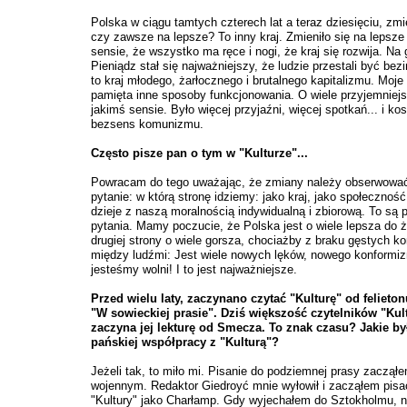
Polska w ciągu tamtych czterech lat a teraz dziesięciu, zmie
czy zawsze na lepsze? To inny kraj. Zmieniło się na lepsze
sensie, że wszystko ma ręce i nogi, że kraj się rozwija. Na
Pieniądz stał się najważniejszy, że ludzie przestali być bez
to kraj młodego, żarłocznego i brutalnego kapitalizmu. Moje
pamięta inne sposoby funkcjonowania. O wiele przyjemniej
jakimś sensie. Było więcej przyjaźni, więcej spotkań... i ko
bezsens komunizmu.
Często pisze pan o tym w "Kulturze"...
Powracam do tego uważając, że zmiany należy obserwowa
pytanie: w którą stronę idziemy: jako kraj, jako społeczność
dzieje z naszą moralnością indywidualną i zbiorową. To są
pytania. Mamy poczucie, że Polska jest o wiele lepsza do ż
drugiej strony o wiele gorsza, chociażby z braku gęstych k
między ludźmi: Jest wiele nowych lęków, nowego konformiz
jesteśmy wolni! I to jest najważniejsze.
Przed wielu laty, zaczynano czytać "Kulturę" od felieto
"W sowieckiej prasie". Dziś większość czytelników "Kul
zaczyna jej lekturę od Smecza. To znak czasu? Jakie by
pańskiej współpracy z "Kulturą"?
Jeżeli tak, to miło mi. Pisanie do podziemnej prasy zaczął
wojennym. Redaktor Giedroyć mnie wyłowił i zacząłem pisa
"Kultury" jako Charłamp. Gdy wyjechałem do Sztokholmu, n