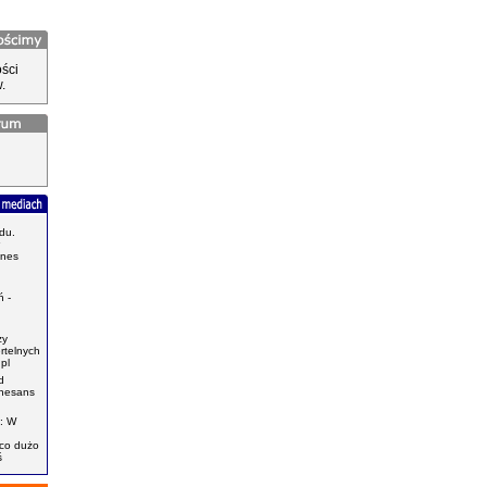
ści
.
du.
znes
.
 -
zy
ertelnych
pl
d
enesans
: W
ąco dużo
ś