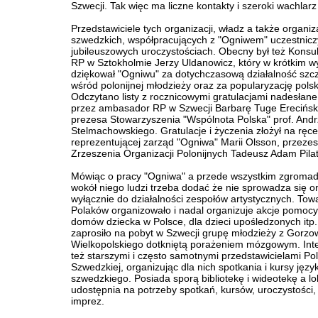
Szwecji. Tak więc ma liczne kontakty i szeroki wachlarz 
Przedstawiciele tych organizacji, władz a także organiza
szwedzkich, współpracujących z "Ogniwem" uczestniczy
jubileuszowych uroczystościach. Obecny był też Konsu
RP w Sztokholmie Jerzy Uldanowicz, który w krótkim w
dziękował "Ogniwu" za dotychczasową działalność szc
wśród polonijnej młodzieży oraz za popularyzację polski
Odczytano listy z rocznicowymi gratulacjami nadesłane
przez ambasador RP w Szwecji Barbarę Tuge Erecińsk
prezesa Stowarzyszenia "Wspólnota Polska" prof. Andr
Stelmachowskiego. Gratulacje i życzenia złożył na ręce
reprezentującej zarząd "Ogniwa" Marii Olsson, przezes
Zrzeszenia Organizacji Polonijnych Tadeusz Adam Pilat
Mówiąc o pracy "Ogniwa" a przede wszystkim zgroma
wokół niego ludzi trzeba dodać że nie sprowadza się o
wyłącznie do działalności zespołów artystycznych. Tow
Polaków organizowało i nadal organizuje akcje pomocy
domów dziecka w Polsce, dla dzieci upośledzonych itp
zaprosiło na pobyt w Szwecji grupę młodzieży z Gorzo
Wielkopolskiego dotkniętą porażeniem mózgowym. Inte
też starszymi i często samotnymi przedstawicielami Pol
Szwedzkiej, organizując dla nich spotkania i kursy języ
szwedzkiego. Posiada sporą bibliotekę i wideotekę a lo
udostępnia na potrzeby spotkań, kursów, uroczystości,
imprez.