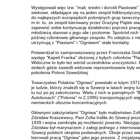
Występowali więc tzw. "mali, średni i dorośli Piastowie"
wiekowe, składające się na jeden zespół folklorystyczn
do najlepszych europejskich polonijnych grup taneczny
m.in. to, że zespół kierowany przez Grażynę Piątek sta
zapewnić sobie kontynuację działalności poprzez pracę
młodzieżą stanowi o jego sile i poziomie. Spośród nich
później członkowie głównego zespołu. Po odejściu z ni
utrzymują z "Piastami" i "Ogniwem" stałe kontakty.
Potwierdzał to zaimprowizowany przez Franciszka Go
występ "Kapeli Franka" złożonej z byłych członków "Pia
Widoczne to było też wśród uczestników uroczystości. 
stołach gdzie zasiedli widzowie reprezentowane były w
pokolenia Polonii Szwedzkiej.
Towarzystwo Polaków "Ogniwo" powstało w lutym 1971.
je ludzie, którzy znaleźli się w Szwecji w latach wojny lu
tu tuż po jej zakończeniu. Wielu z nich w pamiętnych "B
Autobusach" ("Polonia" nr.2,1995) transportujących wi
niemieckich obozów koncentracyjnych.
Głównymi założycielami "Ogniwa" było małżeństwo Zofi
Zdzisław Kraszewscy. Pani Zofia trafiła do Szwecji jes
1939 i wojna zamknęła jej możliwość powrotu. Nieżyjąc
Zdzisław był marynarzem z załogi jednego z internow
Szwecji polskich okrętów podwodnych. Oboje przez wiel
kierowali pracą "Ogniwa" jako jego prezesi. Z inicjatywy