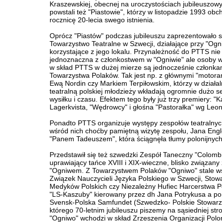
Kraszewskiej, obecnej na uroczystościach jubileuszow
powstali też "Piastowie", którzy w listopadzie 1993 obch
rocznicę 20-lecia swego istnienia.
Oprócz "Piastów" podczas jubileuszu zaprezentowało s
Towarzystwo Teatralne w Szwecji, działające przy "Ogni
korzystające z jego lokalu. Przynależność do PTTS nie 
jednoznaczna z członkostwem w "Ogniwie" ale osoby
w skład PTTS w dużej mierze są jednocześnie członka
Towarzystwa Polaków. Tak jest np. z głównymi "motor
Ewą Nordin czy Markiem Terpiłowskim, którzy w działa
teatralną polskiej młodzieży wkładają ogromnie dużo s
wysiłku i czasu. Efektem tego były już trzy premiery: "
Lagerkvista, "Wędrowcy" i głośna "Pastorałka" wg Leon
Ponadto PTTS organizuje występy zespołów teatralnych
wśród nich choćby pamiętną wizytę zespołu, Jana Engl
"Panem Tadeuszem", która ściągnęła tłumy polonijnyc
Przedstawił się też szwedzki Zespół Taneczny "Colomb
uprawiający tańce XVIII i XIX-wieczne, blisko związany 
"Ogniwem. Z Towarzystwem Polaków "Ogniwo" stale w
Związek Nauczycieli Języka Polskiego w Szwecji, Stow
Medyków Polskich czy Niezależny Hufiec Harcerstwa P
"LS-Kaszuby" kierowany przez dh Jana Potrykusa a p
Svensk-Polska Samfundet (Szwedzko- Polskie Stowarz
którego 70-letnim jubileuszu piszemy na sąsiedniej st
"Ogniwo" wchodzi w skład Zrzeszenia Organizacji Polo