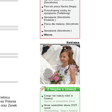
(Stockholm)
Pani do pracy Nacka (Vega)
Poszukujemy osoby do
sprzątania (Trelleborg)
Sprzątanie (Stockholm
Enskede )
Praca dla malarzy. (Stockholm
)
Sprzatanie (Stockholm )
Więcej
Czego nie należy robić w
ielnicy
Szwecji
zez Polonia
Agnes na szwedzkiej ziemi
l oraz Zenek
Nowe szwedzkie słowa 2025 -
nyord
Szwecjoblog - blog o Szwecji