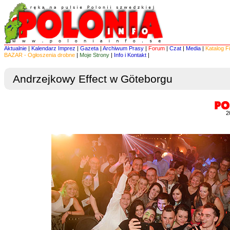
Aktualnie
|
Kalendarz Imprez
|
Gazeta
|
Archiwum Prasy
|
Forum
|
Czat
|
Media
|
Katalog F
BAZAR - Ogłoszenia drobne
|
Moje Strony
|
Info i Kontakt
|
Andrzejkowy Effect w Göteborgu
2