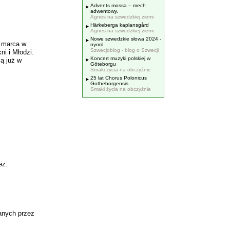
Advents mossa – mech
adwentowy.
Agnes na szwedzkiej ziemi
Härkeberga kaplansgård
Agnes na szwedzkiej ziemi
Nowe szwedzkie słowa 2024 -
9 marca w
nyord
Szwecjoblog - blog o Szwecji
i i Młodzi.
Koncert muzyki polskiej w
ą już w
Göteborgu
Smaki życia na obczyźnie
25 lat Chorus Polonicus
Gotheborgensis
Smaki życia na obczyźnie
ez:
anych przez