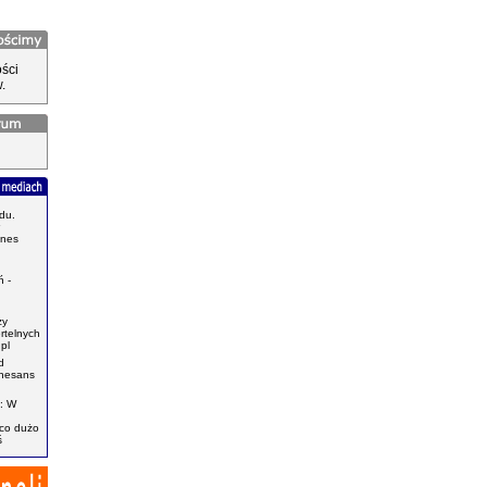
ści
.
du.
znes
.
 -
zy
ertelnych
pl
d
enesans
: W
ąco dużo
ś