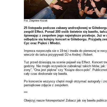
Fot. Zbigniew Kozak
25 listopada podczas zabawy andrzejkowej w Göteborgu
zespół Effect. Ponad 200 osób świetnie się bawiło, tańc
śpiewając z zespołem jego największe przeboje. Już w
odbędzie się kolejny koncert w Göteborgu. Przyjadą ze
Cyc oraz Piękni i Młodzi.
Impreza rozpoczęła sie o 19-tej i trwała do pierwszej w nocy
wieczór do tańca przygrywali DJ-e Andrej i Robert.
Tuż przed dziesiątą na scenie pojawił się Effect. Koncert tr
godziny. Nie mogło oczywiście zabraknąć takich hitów, jak:
żony”, “Ona jest piękna” czy “Książe disco-polo”. Publiczno
cały czas doskonale się bawiła.
Po koncercie wszyscy chętni mogli otrzymać autografy i zr
pamiątkowe zdjęcie z zespołem.
***
Obejrzyj nasze fotoreportaże! Zobacz jak się bawiła publicz