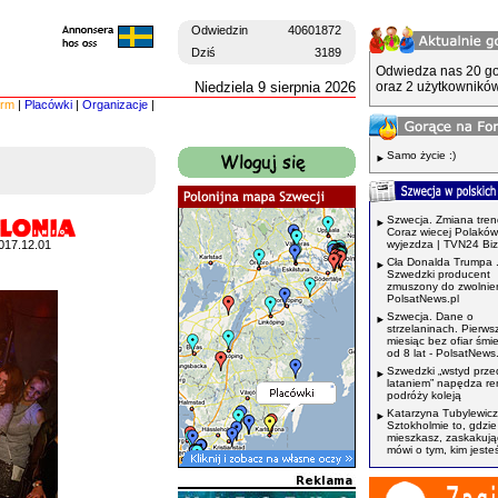
Odwiedzin
40601872
Dziś
3189
Odwiedza nas 20 go
Niedziela 9 sierpnia 2026
oraz 2 użytkowników
irm
|
Placówki
|
Organizacje
|
Samo życie :)
Szwecja. Zmiana tren
Coraz wiecej Polaków
017.12.01
wyjezdza | TVN24 Bi
Cła Donalda Trumpa 
Szwedzki producent
zmuszony do zwolnień
PolsatNews.pl
Szwecja. Dane o
strzelaninach. Pierws
miesiąc bez ofiar śmi
od 8 lat - PolsatNews.
Szwedzki „wstyd prze
lataniem” napędza r
podróży koleją
Katarzyna Tubylewicz
Sztokholmie to, gdzie
mieszkasz, zaskakuj
mówi o tym, kim jeste