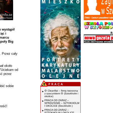
 wystąpił
ząc i
 marcu
społy Big
. Przez cały
wał około
 “Uciekam od
ść przez
obić sobie
🌻 Cleanflat – firma tworzona
z szacunkiem 🌻 (Sztokholm i
okolice)
PRACA OD ZARAZ –
SPRZĄTANIE – SZTOKHOLM
ność!
I OKOLICE (Stockholm )
PRACA OD ZARAZ –
SZTOKHOLM I OKOLICE