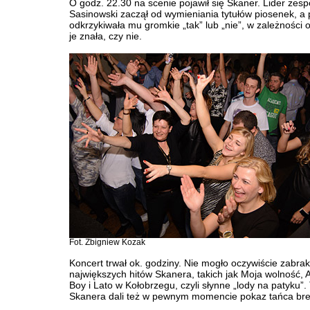
O godz. 22.30 na scenie pojawił się Skaner. Lider zesp
Sasinowski zaczął od wymieniania tytułów piosenek, a 
odkrzykiwała mu gromkie „tak” lub „nie”, w zależności 
je znała, czy nie.
Fot. Zbigniew Kozak
Koncert trwał ok. godziny. Nie mogło oczywiście zabra
największych hitów Skanera, takich jak Moja wolność,
Boy i Lato w Kołobrzegu, czyli słynne „lody na patyku”
Skanera dali też w pewnym momencie pokaz tańca br