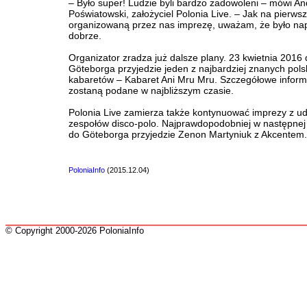
– Było super! Ludzie byli bardzo zadowoleni – mówi An
Poświatowski, założyciel Polonia Live. – Jak na pierws
organizowaną przez nas imprezę, uważam, że było n
dobrze.
Organizator zradza już dalsze plany. 23 kwietnia 2016
Göteborga przyjedzie jeden z najbardziej znanych pols
kabaretów – Kabaret Ani Mru Mru. Szczegółowe inform
zostaną podane w najbliższym czasie.
Polonia Live zamierza także kontynuować imprezy z u
zespołów disco-polo. Najprawdopodobniej w następnej 
do Göteborga przyjedzie Zenon Martyniuk z Akcentem.
PoloniaInfo
(2015.12.04)
© Copyright 2000-2026 PoloniaInfo