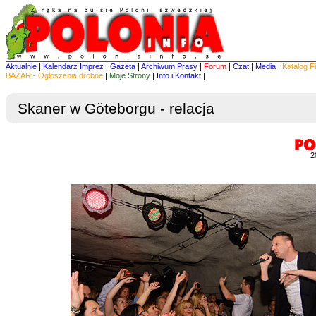
Aktualnie
|
Kalendarz Imprez
|
Gazeta
|
Archiwum Prasy
|
Forum
|
Czat
|
Media
|
Katalog F
BAZAR - Ogłoszenia drobne
|
Moje Strony
|
Info i Kontakt
|
Skaner w Göteborgu - relacja
2