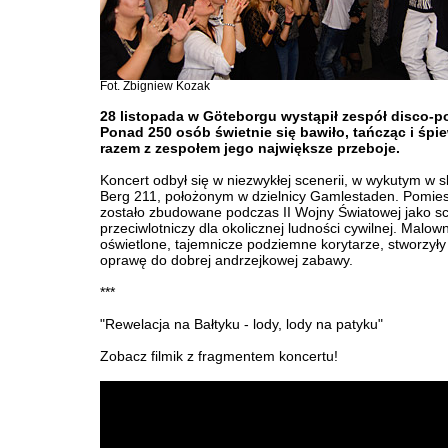
Fot. Zbigniew Kozak
28 listopada w Göteborgu wystąpił zespół disco-po
Ponad 250 osób świetnie się bawiło, tańcząc i śpi
razem z zespołem jego największe przeboje.
Koncert odbył się w niezwykłej scenerii, w wykutym w s
Berg 211, położonym w dzielnicy Gamlestaden. Pomie
zostało zbudowane podczas II Wojny Światowej jako s
przeciwlotniczy dla okolicznej ludności cywilnej. Malow
oświetlone, tajemnicze podziemne korytarze, stworzył
oprawę do dobrej andrzejkowej zabawy.
***
"Rewelacja na Bałtyku - lody, lody na patyku"
Zobacz filmik z fragmentem koncertu!