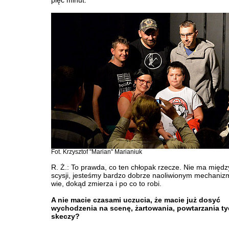
pięć minut.
Fot. Krzysztof "Marian" Marianiuk
R. Ż.: To prawda, co ten chłopak rzecze. Nie ma międ
scysji, jesteśmy bardzo dobrze naoliwionym mechaniz
wie, dokąd zmierza i po co to robi.
A nie macie czasami uczucia, że macie już dosyć
wychodzenia na scenę, żartowania, powtarzania t
skeczy?