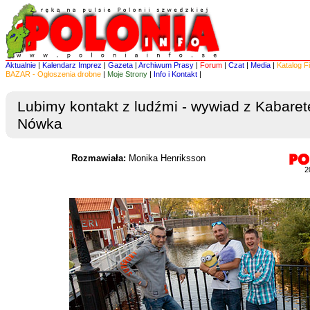
Aktualnie
|
Kalendarz Imprez
|
Gazeta
|
Archiwum Prasy
|
Forum
|
Czat
|
Media
|
Katalog F
BAZAR - Ogłoszenia drobne
|
Moje Strony
|
Info i Kontakt
|
Lubimy kontakt z ludźmi - wywiad z Kabare
Nówka
Rozmawiała:
Monika Henriksson
2