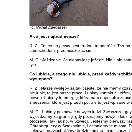
Fot. Michał Dzieciaszek
A co jest najtrudniejsze?
R. Ż.: To, co na pewno jest trudne, to podróże. Trzeba 
samochodem, przemieszczać się...
M. G.: Jeżdżenie. Ja nienawidzę jeździć. Nie lubię sa
tyle.
Co lubicie, a czego nie lubicie, przed każdym zbliż
występem?
R. Ż.: Nasze występy są tak częste, że nie mamy czas
nie lubić, to jest nasza praca. Lubimy kontakt z ludźmi,
pewno. Lubimy tę energię, którą nam daje publiczność.
zmęczenia, które jest przed i po, ale to jest wpisane w
M. G.: Lubimy poznawać nowych ludzi. Zwłaszcza, gdy
wyjeżdżamy za granicę, gdy poznajemy nowych ludzi
otoczeniu, tak jak np. w Szwecji. Jesteśmy pierwszy raz
Göteborgu czy w Sztokholmie, i chłoniemy te miasta. Dz
zaledwie przyjechaliśmy do Sztokholmu, to już zaczęli