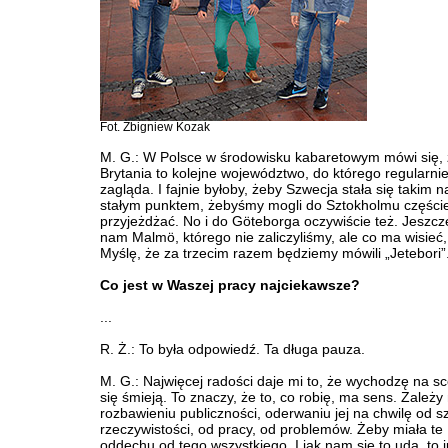
Fot. Zbigniew Kozak
M. G.: W Polsce w środowisku kabaretowym mówi się, 
Brytania to kolejne województwo, do którego regularnie
zagląda. I fajnie byłoby, żeby Szwecja stała się takim 
stałym punktem, żebyśmy mogli do Sztokholmu częście
przyjeżdżać. No i do Göteborga oczywiście też. Jeszcz
nam Malmö, którego nie zaliczyliśmy, ale co ma wisieć, 
Myślę, że za trzecim razem będziemy mówili „Jetebori”
Co jest w Waszej pracy najciekawsze?
...
R. Ż.: To była odpowiedź. Ta długa pauza.
M. G.: Najwięcej radości daje mi to, że wychodzę na sc
się śmieją. To znaczy, że to, co robię, ma sens. Zależ
rozbawieniu publiczności, oderwaniu jej na chwilę od s
rzeczywistości, od pracy, od problemów. Żeby miała te
oddechu od tego wszystkiego. I jak nam się to uda, to j