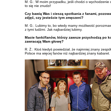
M. G.: W moim przypadku, jeśli chodzi o wychodzenie d
to się nie znudzi!
Czy bawią Was i cieszą spotkania z fanami, pozow
zdjęć, czy jesteście tym zmęczeni?
M. G.: Lubimy to, bo wtedy mamy możliwość porozmaw
z tymi ludźmi. Jak najbardziej lubimy.
Macie fanki/fanów, którzy zawsze przychodzą po k
zawracają Wam głowę?
R. Ż.: Ktoś kiedyś powiedział, że najmniej znany zespó
Polsce ma więcej fanów niż najbardziej znany kabaret.