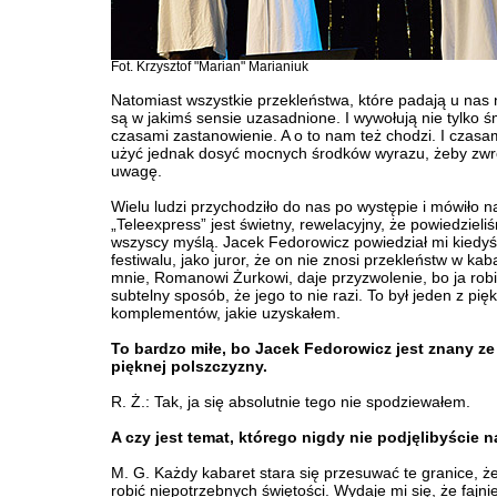
Fot. Krzysztof "Marian" Marianiuk
Natomiast wszystkie przekleństwa, które padają u nas 
są w jakimś sensie uzasadnione. I wywołują nie tylko śm
czasami zastanowienie. A o to nam też chodzi. I czasa
użyć jednak dosyć mocnych środków wyrazu, żeby zwr
uwagę.
Wielu ludzi przychodziło do nas po występie i mówiło 
„Teleexpress” jest świetny, rewelacyjny, że powiedzieli
wszyscy myślą. Jacek Fedorowicz powiedział mi kiedyś
festiwalu, jako juror, że on nie znosi przekleństw w kab
mnie, Romanowi Żurkowi, daje przyzwolenie, bo ja robię
subtelny sposób, że jego to nie razi. To był jeden z pię
komplementów, jakie uzyskałem.
To bardzo miłe, bo Jacek Fedorowicz jest znany ze
pięknej polszczyzny.
R. Ż.: Tak, ja się absolutnie tego nie spodziewałem.
A czy jest temat, którego nigdy nie podjęlibyście 
M. G. Każdy kabaret stara się przesuwać te granice, ż
robić niepotrzebnych świętości. Wydaje mi się, że fajnie