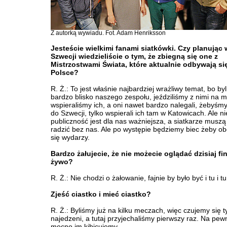
Z autorką wywiadu. Fot. Adam Henriksson
Jesteście wielkimi fanami siatkówki. Czy planując
Szwecji wiedzieliście o tym, że zbiegną się one z
Mistrzostwami Świata, które aktualnie odbywają si
Polsce?
R. Ż.: To jest właśnie najbardziej wrażliwy temat, bo by
bardzo blisko naszego zespołu, jeździliśmy z nimi na m
wspieraliśmy ich, a oni nawet bardzo nalegali, żebyśmy 
do Szwecji, tylko wspierali ich tam w Katowicach. Ale ni
publiczność jest dla nas ważniejsza, a siatkarze muszą
radzić bez nas. Ale po występie będziemy biec żeby ob
się wydarzy.
Bardzo żałujecie, że nie możecie oglądać dzisiaj fi
żywo?
R. Ż.: Nie chodzi o żałowanie, fajnie by było być i tu i tu
Zjeść ciastko i mieć ciastko?
R. Ż.: Byliśmy już na kilku meczach, więc czujemy się 
najedzeni, a tutaj przyjechaliśmy pierwszy raz. Na pe
mocno im kibicujemy.