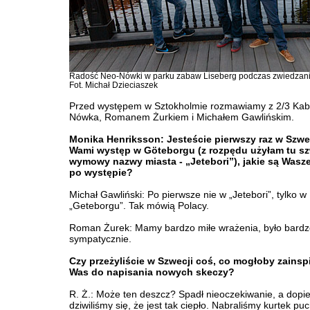
Radość Neo-Nówki w parku zabaw Liseberg podczas zwiedzani
Fot. Michał Dzieciaszek
Przed występem w Sztokholmie rozmawiamy z 2/3 Kab
Nówka, Romanem Żurkiem i Michałem Gawlińskim.
Monika Henriksson: Jesteście pierwszy raz w Szwec
Wami występ w Göteborgu (z rozpędu użyłam tu sz
wymowy nazwy miasta - „Jetebori”), jakie są Wasz
po występie?
Michał Gawliński: Po pierwsze nie w „Jetebori”, tylko w
„Geteborgu”. Tak mówią Polacy.
Roman Żurek: Mamy bardzo miłe wrażenia, było bardzo
sympatycznie.
Czy przeżyliście w Szwecji coś, co mogłoby zains
Was do napisania nowych skeczy?
R. Ż.: Może ten deszcz? Spadł nieoczekiwanie, a dopi
dziwiliśmy się, że jest tak ciepło. Nabraliśmy kurtek p