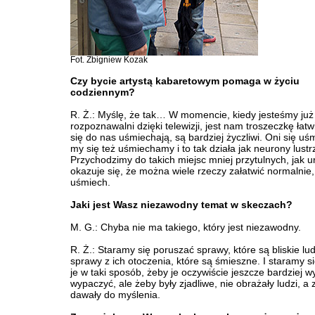
Fot. Zbigniew Kozak
Czy bycie artystą kabaretowym pomaga w życiu
codziennym?
R. Ż.: Myślę, że tak… W momencie, kiedy jesteśmy już
rozpoznawalni dzięki telewizji, jest nam troszeczkę łatwi
się do nas uśmiechają, są bardziej życzliwi. Oni się uś
my się też uśmiechamy i to tak działa jak neurony lustr
Przychodzimy do takich miejsc mniej przytulnych, jak ur
okazuje się, że można wiele rzeczy załatwić normalnie
uśmiech.
Jaki jest Wasz niezawodny temat w skeczach?
M. G.: Chyba nie ma takiego, który jest niezawodny.
R. Ż.: Staramy się poruszać sprawy, które są bliskie lu
sprawy z ich otoczenia, które są śmieszne. I staramy s
je w taki sposób, żeby je oczywiście jeszcze bardziej w
wypaczyć, ale żeby były zjadliwe, nie obrażały ludzi, a
dawały do myślenia.