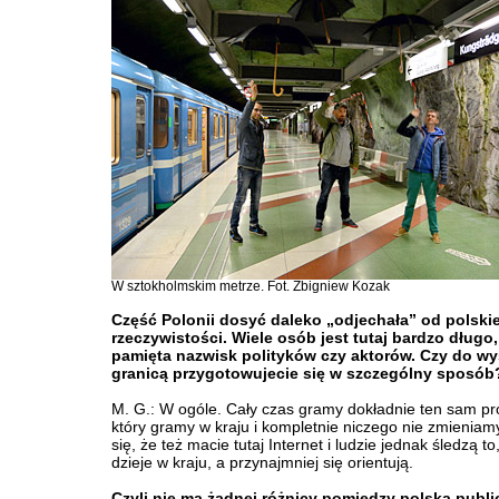
W sztokholmskim metrze. Fot. Zbigniew Kozak
Część Polonii dosyć daleko „odjechała” od polskie
rzeczywistości. Wiele osób jest tutaj bardzo długo,
pamięta nazwisk polityków czy aktorów. Czy do w
granicą przygotowujecie się w szczególny sposób
M. G.: W ogóle. Cały czas gramy dokładnie ten sam p
który gramy w kraju i kompletnie niczego nie zmieniam
się, że też macie tutaj Internet i ludzie jednak śledzą to
dzieje w kraju, a przynajmniej się orientują.
Czyli nie ma żadnej różnicy pomiędzy polską publ