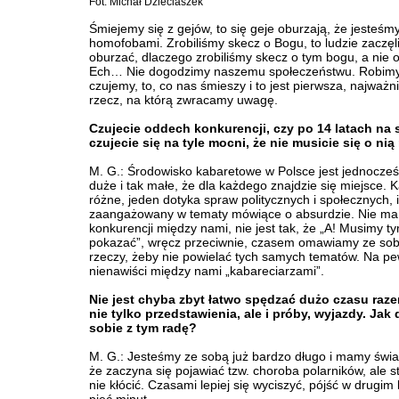
Fot. Michał Dzieciaszek
Śmiejemy się z gejów, to się geje oburzają, że jesteśm
homofobami. Zrobiliśmy skecz o Bogu, to ludzie zaczęli
oburzać, dlaczego zrobiliśmy skecz o tym bogu, a nie 
Ech… Nie dogodzimy naszemu społeczeństwu. Robimy 
czujemy, to, co nas śmieszy i to jest pierwsza, najważn
rzecz, na którą zwracamy uwagę.
Czujecie oddech konkurencji, czy po 14 latach na 
czujecie się na tyle mocni, że nie musicie się o ni
M. G.: Środowisko kabaretowe w Polsce jest jednocześ
duże i tak małe, że dla każdego znajdzie się miejsce. 
różne, jeden dotyka spraw politycznych i społecznych, i
zaangażowany w tematy mówiące o absurdzie. Nie ma 
konkurencji między nami, nie jest tak, że „A! Musimy t
pokazać”, wręcz przeciwnie, czasem omawiamy ze so
rzeczy, żeby nie powielać tych samych tematów. Na p
nienawiści między nami „kabareciarzami”.
Nie jest chyba zbyt łatwo spędzać dużo czasu raze
nie tylko przedstawienia, ale i próby, wyjazdy. Jak 
sobie z tym radę?
M. G.: Jesteśmy ze sobą już bardzo długo i mamy świ
że zaczyna się pojawiać tzw. choroba polarników, ale s
nie kłócić. Czasami lepiej się wyciszyć, pójść w drugim