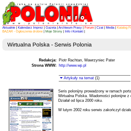
Aktualnie
|
Kalendarz Imprez
|
Gazeta
|
Archiwum Prasy
|
Forum
|
Czat
|
Media
|
Katalog F
BAZAR - Ogłoszenia drobne
|
Moje Strony
|
Info i Kontakt
|
Wirtualna Polska - Serwis Polonia
Redakcja:
Piotr Rachtan, Wawrzyniec Pater
Strona WWW:
http://www.wp.pl
Artykuły na temat
(1)
Seris polonijny prowadzony w ramach porta
Wirtualna Polska. Wiadomości polonijne z 
Działał od lipca 2000 roku.
W lutym 2002 roku serwis zakończył dział