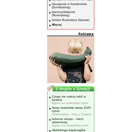
Sprzątanie w Sztokholmie
(Sundbyberg)
blacharz/lakiernik
(Rosersberg)
Stolarz Budowlany (Upsala)
Więcej
Czego nie należy robić w
Szwecji
Agnes na szwedzkiej ziemi
Nowe szwedzkie słowa 2025 -
nyord
Szwecjoblog - blog o Szwecji
Advents mossa – mech
adwentowy.
Agnes na szwedzkiej ziemi
Härkeberga kaplansgård