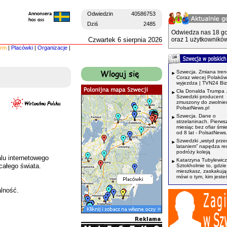
Odwiedzin
40586753
Dziś
2485
Odwiedza nas 18 go
Czwartek 6 sierpnia 2026
oraz 1 użytkowników
irm
|
Placówki
|
Organizacje
|
Szwecja. Zmiana tren
Coraz wiecej Polaków
wyjezdza | TVN24 Bi
Cła Donalda Trumpa 
Szwedzki producent
zmuszony do zwolnień
PolsatNews.pl
Szwecja. Dane o
strzelaninach. Pierws
miesiąc bez ofiar śmi
od 8 lat - PolsatNews.
Szwedzki „wstyd prze
lataniem” napędza r
podróży koleją
lu internetowego
Katarzyna Tubylewicz
całego świata.
Sztokholmie to, gdzie
mieszkasz, zaskakuj
mówi o tym, kim jeste
alność.