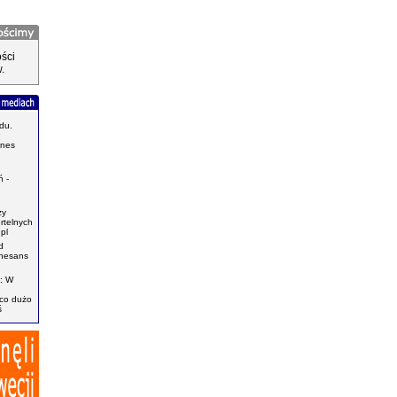
ści
.
du.
znes
.
 -
zy
ertelnych
pl
d
enesans
: W
ąco dużo
ś