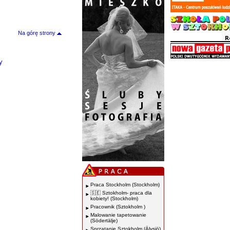
Na górę strony
y
Praca Stockholm (Stockholm)
🇸🇪 Sztokholm- praca dla
kobiety! (Stockholm)
Pracownik (Sztokholm )
Malowanie tapetowanie
(Södertälje)
Sprzątanie Sztokholm (Älvsjö)