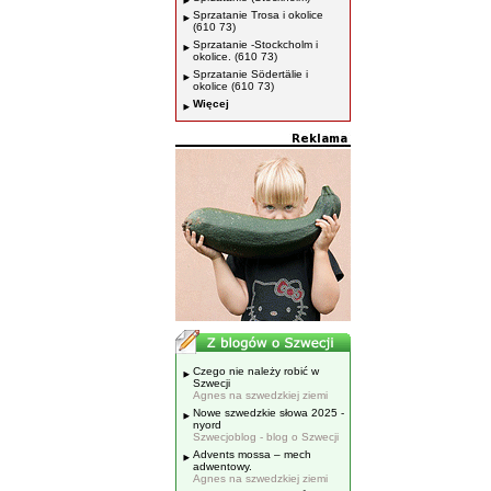
Sprzatanie Trosa i okolice
(610 73)
Sprzatanie -Stockcholm i
okolice. (610 73)
Sprzatanie Södertälie i
okolice (610 73)
Więcej
Czego nie należy robić w
Szwecji
Agnes na szwedzkiej ziemi
Nowe szwedzkie słowa 2025 -
nyord
Szwecjoblog - blog o Szwecji
Advents mossa – mech
adwentowy.
Agnes na szwedzkiej ziemi