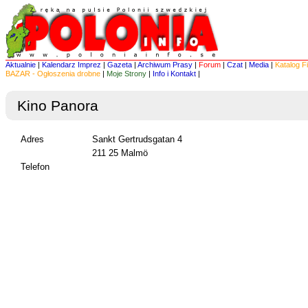
Aktualnie
|
Kalendarz Imprez
|
Gazeta
|
Archiwum Prasy
|
Forum
|
Czat
|
Media
|
Katalog F
BAZAR - Ogłoszenia drobne
|
Moje Strony
|
Info i Kontakt
|
Kino Panora
Adres
Sankt Gertrudsgatan 4
211 25 Malmö
Telefon