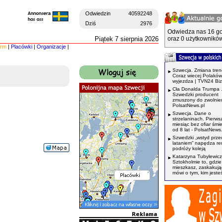
Odwiedzin
40592248
Dziś
2976
Odwiedza nas 16 go
Piątek 7 sierpnia 2026
oraz 0 użytkowników
irm
|
Placówki
|
Organizacje
|
Szwecja. Zmiana tren
Coraz wiecej Polaków
wyjezdza | TVN24 Bi
Cła Donalda Trumpa 
Szwedzki producent
zmuszony do zwolnień
PolsatNews.pl
Szwecja. Dane o
strzelaninach. Pierws
miesiąc bez ofiar śmi
od 8 lat - PolsatNews.
Szwedzki „wstyd prze
lataniem” napędza r
podróży koleją
Katarzyna Tubylewicz
Sztokholmie to, gdzie
mieszkasz, zaskakuj
mówi o tym, kim jeste