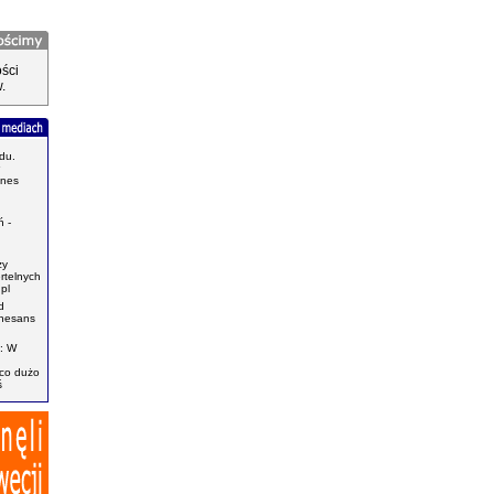
ści
.
du.
znes
.
 -
zy
ertelnych
pl
d
enesans
: W
ąco dużo
ś