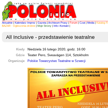
Aktualnie
|
Kalendarz Imprez
|
Gazeta
|
Archiwum Prasy
|
Forum
|
Czat
|
Media
|
Katalog F
BAZAR - Ogłoszenia drobne
|
Moje Strony
|
Info i Kontakt
|
All Inclusive - przedstawienie teatralne
Kiedy
Niedziela 16 lutego 2020, godz. 16:00
Gdzie
Teater Pero, Sveavägen 114, Sztokholm
Organizuje
Polskie Towarzystwo Teatralne w Szwecji