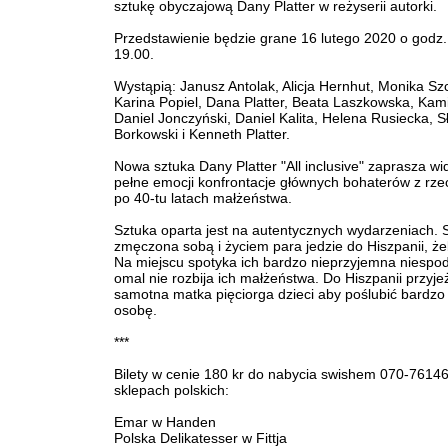
sztukę obyczajową Dany Platter w reżyserii autorki.
Przedstawienie będzie grane 16 lutego 2020 o godz.
19.00.
Wystąpią: Janusz Antolak, Alicja Hernhut, Monika Sz
Karina Popiel, Dana Platter, Beata Laszkowska, Kami
Daniel Jonczyński, Daniel Kalita, Helena Rusiecka, 
Borkowski i Kenneth Platter.
Nowa sztuka Dany Platter "All inclusive" zaprasza w
pełne emocji konfrontacje głównych bohaterów z rze
po 40-tu latach małżeństwa.
Sztuka oparta jest na autentycznych wydarzeniach. 
zmęczona sobą i życiem para jedzie do Hiszpanii, ż
Na miejscu spotyka ich bardzo nieprzyjemna niespod
omal nie rozbija ich małżeństwa. Do Hiszpanii przyj
samotna matka pięciorga dzieci aby poślubić bardzo
osobę.
***
Bilety w cenie 180 kr do nabycia swishem 070-7614
sklepach polskich:
Emar w Handen
Polska Delikatesser w Fittja