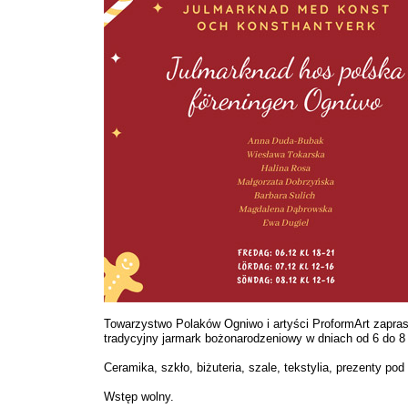
Towarzystwo Polaków Ogniwo i artyści ProformArt zapras
tradycyjny jarmark bożonarodzeniowy w dniach od 6 do 8
Ceramika, szkło, biżuteria, szale, tekstylia, prezenty pod
Wstęp wolny.