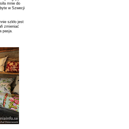
siła mnie do
ebyte w Szwecji
mnie szkło jest
afi zmieniać
a pasja.