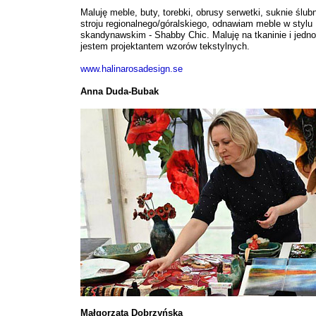
Maluję meble, buty, torebki, obrusy serwetki, suknie ślub
stroju regionalnego/góralskiego, odnawiam meble w stylu
skandynawskim - Shabby Chic. Maluję na tkaninie i jedn
jestem projektantem wzorów tekstylnych.
www.halinarosadesign.se
Anna Duda-Bubak
Małgorzata Dobrzyńska