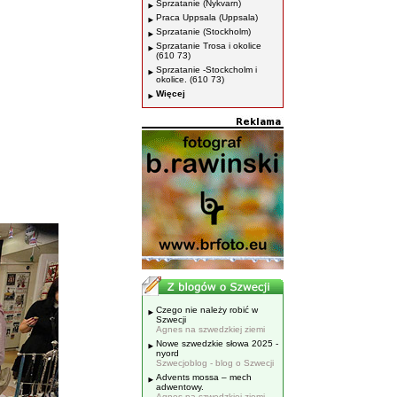
Sprzatanie (Nykvarn)
Praca Uppsala (Uppsala)
Sprzatanie (Stockholm)
Sprzatanie Trosa i okolice
(610 73)
Sprzatanie -Stockcholm i
okolice. (610 73)
Więcej
Czego nie należy robić w
Szwecji
Agnes na szwedzkiej ziemi
Nowe szwedzkie słowa 2025 -
nyord
Szwecjoblog - blog o Szwecji
Advents mossa – mech
adwentowy.
Agnes na szwedzkiej ziemi