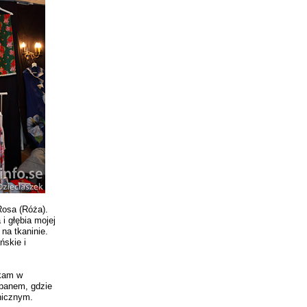
Rosa (Róża).
i głębia mojej
na tkaninie.
ńskie i
zkam w
panem, gdzie
nicznym.