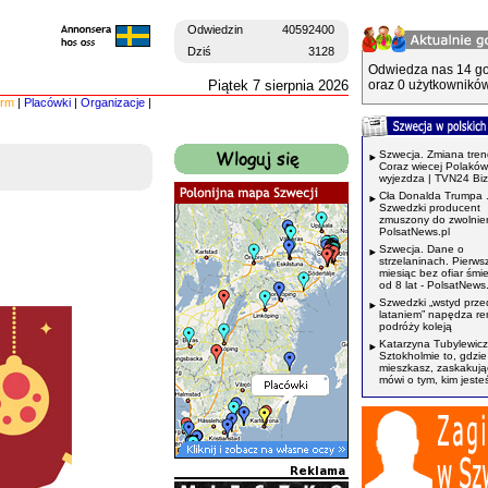
Odwiedzin
40592400
Dziś
3128
Odwiedza nas 14 go
Piątek 7 sierpnia 2026
oraz 0 użytkowników
irm
|
Placówki
|
Organizacje
|
Szwecja. Zmiana tren
Coraz wiecej Polaków
wyjezdza | TVN24 Bi
Cła Donalda Trumpa 
Szwedzki producent
zmuszony do zwolnień
PolsatNews.pl
Szwecja. Dane o
strzelaninach. Pierws
miesiąc bez ofiar śmi
od 8 lat - PolsatNews.
Szwedzki „wstyd prze
lataniem” napędza r
podróży koleją
Katarzyna Tubylewicz
Sztokholmie to, gdzie
mieszkasz, zaskakuj
mówi o tym, kim jeste