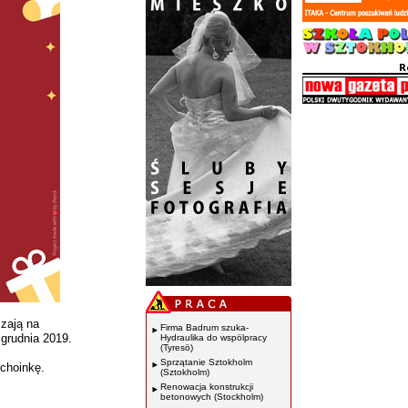
zają na
Firma Badrum szuka-
 grudnia 2019.
Hydraulika do wspölpracy
(Tyresö)
Sprzątanie Sztokholm
 choinkę.
(Sztokholm)
Renowacja konstrukcji
betonowych (Stockholm)