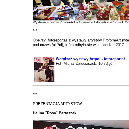
Wystawa artystów ProformArt w Ogniwie w listopadzie 2017. Fot. Mi
***
Obejrzyj fotoreportaż z wystawy artystów ProformArt (wt
pod nazwą ArtPol), która odbyła się w listopadzie 2017:
Wernisaż wystawy Artpol - fotoreportaż
Fot. Michał Dzieciaszek. 10 zdjęć.
***
PREZENTACJA ARTYSTÓW
Halina "Rosa" Bartoszek