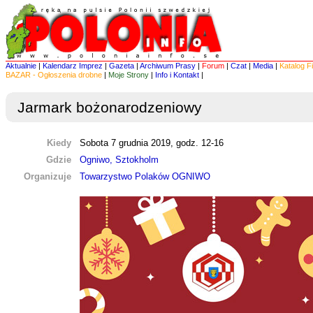
Aktualnie
|
Kalendarz Imprez
|
Gazeta
|
Archiwum Prasy
|
Forum
|
Czat
|
Media
|
Katalog F
BAZAR - Ogłoszenia drobne
|
Moje Strony
|
Info i Kontakt
|
Jarmark bożonarodzeniowy
Kiedy
Sobota 7 grudnia 2019, godz. 12-16
Gdzie
Ogniwo, Sztokholm
Organizuje
Towarzystwo Polaków OGNIWO