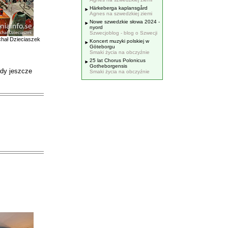
Härkeberga kaplansgård
Agnes na szwedzkiej ziemi
Nowe szwedzkie słowa 2024 -
nyord
Szwecjoblog - blog o Szwecji
chał Dzieciaszek
Koncert muzyki polskiej w
Göteborgu
Smaki życia na obczyźnie
25 lat Chorus Polonicus
Gotheborgensis
edy jeszcze
Smaki życia na obczyźnie