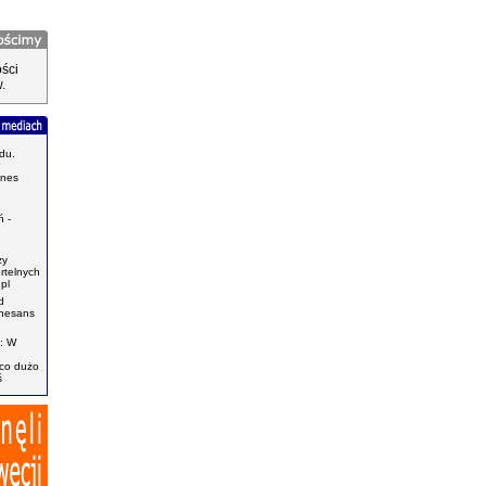
ści
.
du.
znes
.
 -
zy
ertelnych
pl
d
enesans
: W
ąco dużo
ś