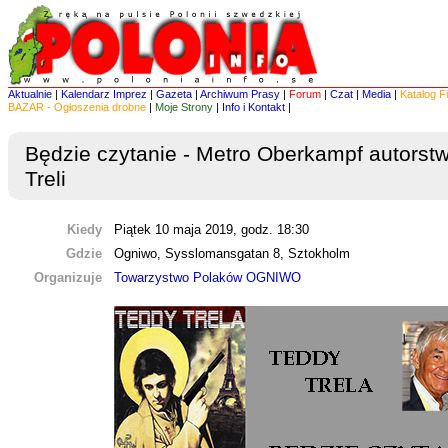
Aktualnie
|
Kalendarz Imprez
|
Gazeta
|
Archiwum Prasy
|
Forum
|
Czat
|
Media
|
Katalog F
BAZAR - Ogłoszenia drobne
|
Moje Strony
|
Info i Kontakt
|
Będzie czytanie - Metro Oberkampf autorst
Treli
Kiedy
Piątek 10 maja 2019, godz. 18:30
Gdzie
Ogniwo, Sysslomansgatan 8, Sztokholm
Organizuje
Towarzystwo Polaków OGNIWO