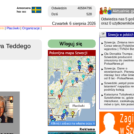
Odwiedzin
40584796
Dziś
528
Odwiedza nas 5 goś
Czwartek 6 sierpnia 2026
oraz 0 użytkowników
irm
|
Placówki
|
Organizacje
|
Szwecja. Zmiana tren
wa Teddego
Coraz wiecej Polaków
wyjezdza | TVN24 Bi
Cła Donalda Trumpa 
Szwedzki producent
zmuszony do zwolnień
PolsatNews.pl
Szwecja. Dane o
strzelaninach. Pierws
miesiąc bez ofiar śmi
od 8 lat - PolsatNews.
Szwedzki „wstyd prze
lataniem” napędza r
podróży koleją
Katarzyna Tubylewicz
Sztokholmie to, gdzie
mieszkasz, zaskakuj
mówi o tym, kim jeste