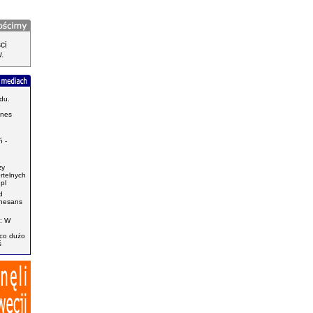
ci
.
du.
znes
.
 -
zy
ertelnych
pl
d
enesans
: W
ąco dużo
ś