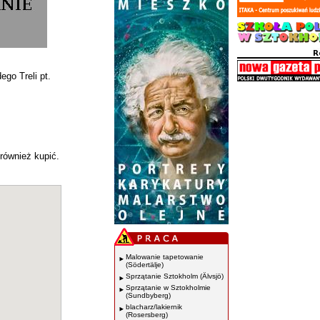
go Treli pt.
również kupić.
Malowanie tapetowanie
(Södertälje)
Sprzątanie Sztokholm (Älvsjö)
Sprzątanie w Sztokholmie
(Sundbyberg)
blacharz/lakiernik
(Rosersberg)