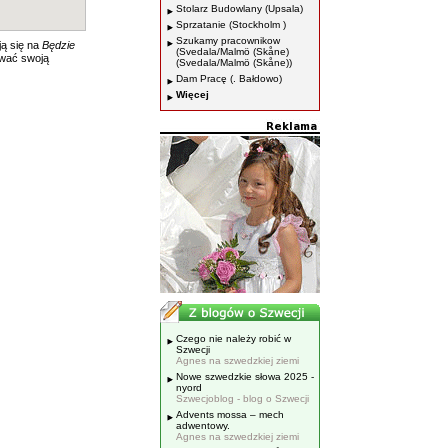
Stolarz Budowlany (Upsala)
Sprzatanie (Stockholm )
Szukamy pracownikow
ją się na
Będzie
(Svedala/Malmö (Skåne)
wać swoją
(Svedala/Malmö (Skåne))
Dam Pracę (. Bałdowo)
Więcej
Czego nie należy robić w
Szwecji
Agnes na szwedzkiej ziemi
Nowe szwedzkie słowa 2025 -
nyord
Szwecjoblog - blog o Szwecji
Advents mossa – mech
adwentowy.
Agnes na szwedzkiej ziemi