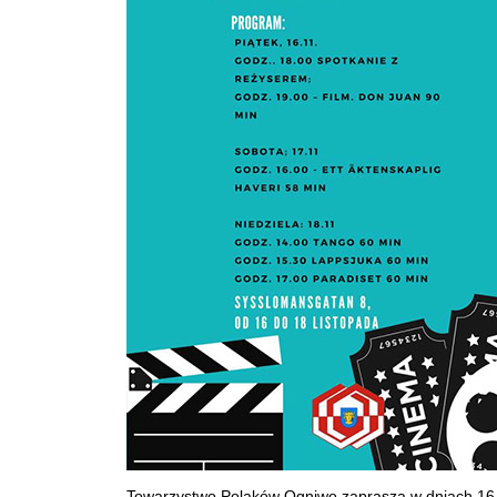
Towarzystwo Polaków Ogniwo zaprasza w dniach 16-