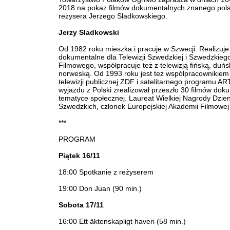
2018 na pokaz filmów dokumentalnych znanego pol
reżysera Jerzego Sladkowskiego.
Jerzy Sladkowski
Od 1982 roku mieszka i pracuje w Szwecji. Realizuje 
dokumentalne dla Telewizji Szwedzkiej i Szwedzkiego
Filmowego, współpracuje też z telewizją fińską, duńs
norweską. Od 1993 roku jest też współpracownikiem 
telewizji publicznej ZDF i satelitarnego programu A
wyjazdu z Polski zrealizował przeszło 30 filmów dok
tematyce społecznej. Laureat Wielkiej Nagrody Dzie
Szwedzkich, członek Europejskiej Akademii Filmowej
***
PROGRAM
Piątek 16/11
18:00 Spotkanie z reżyserem
19:00 Don Juan (90 min.)
Sobota 17/11
16:00 Ett äktenskapligt haveri (58 min.)