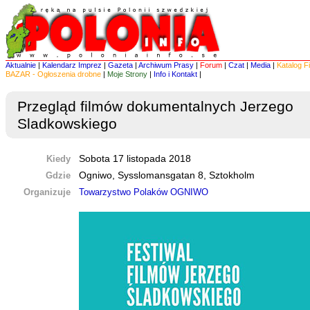
Aktualnie
|
Kalendarz Imprez
|
Gazeta
|
Archiwum Prasy
|
Forum
|
Czat
|
Media
|
Katalog F
BAZAR - Ogłoszenia drobne
|
Moje Strony
|
Info i Kontakt
|
Przegląd filmów dokumentalnych Jerzego
Sladkowskiego
Kiedy
Sobota 17 listopada 2018
Gdzie
Ogniwo, Sysslomansgatan 8, Sztokholm
Organizuje
Towarzystwo Polaków OGNIWO