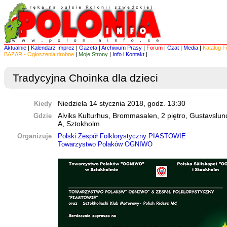
Aktualnie
|
Kalendarz Imprez
|
Gazeta
|
Archiwum Prasy
|
Forum
|
Czat
|
Media
|
Katalog F
BAZAR - Ogłoszenia drobne
|
Moje Strony
|
Info i Kontakt
|
Tradycyjna Choinka dla dzieci
Kiedy
Niedziela 14 stycznia 2018, godz. 13:30
Gdzie
Alviks Kulturhus, Brommasalen, 2 piętro, Gustavslu
A, Sztokholm
Organizuje
Polski Zespół Folklorystyczny PIASTOWIE
Towarzystwo Polaków OGNIWO