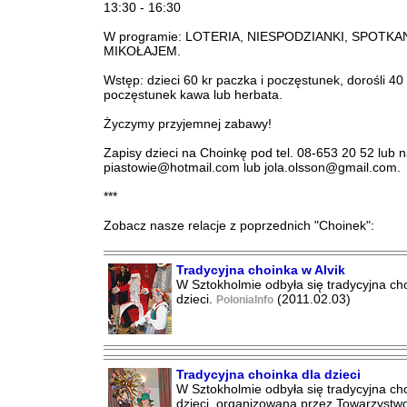
13:30 - 16:30
W programie: LOTERIA, NIESPODZIANKI, SPOTKA
MIKOŁAJEM.
Wstęp: dzieci 60 kr paczka i poczęstunek, dorośli 40 
poczęstunek kawa lub herbata.
Życzymy przyjemnej zabawy!
Zapisy dzieci na Choinkę pod tel. 08-653 20 52 lub n
piastowie@hotmail.com lub jola.olsson@gmail.com.
***
Zobacz nasze relacje z poprzednich "Choinek":
Tradycyjna choinka w Alvik
W Sztokholmie odbyła się tradycyjna ch
dzieci.
(2011.02.03)
PoloniaInfo
Tradycyjna choinka dla dzieci
W Sztokholmie odbyła się tradycyjna ch
dzieci, organizowana przez Towarzystw