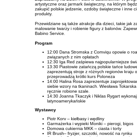
artystyczne oraz jarmark świąteczny, na którym będ
zakupić polskie jedzenie, ozdoby świąteczne i inne 
produkty.
Przewidziane są także atrakcje dla dzieci, takie jak 
malowanie twarzy i robienie figury z balonów. Zapewn
Babino Service.
Program
12:00 Dana Stromska z Comviqu opowie o roa
związanych z nim opłatach
12:30 Iga Red zaśpiewa najpopularniejsze św
13:30 Piastowie zatańczą polskie tańce ludow
zaprezentują stroje z różnych regionów kraju 
przeprowadzą krótki kurs Poloneza
14:00 Halina Rosa zaprezentuje zaprojektowa
siebie wzory na tkaninach. Wiesława Tokarska
ręcznie robione szale.
14:30 Joanna Tkaczyk i Niklas Rygart wykonaj
latynoamerykańskie
Wystawcy
Piotr Korv – kiełbasy i wędliny
Garmażerka i wypieki Moniki – pierogi, bigos
Domowa cukiernia MKK – ciasta i torty
IR Brush– fryzjer, szczotki, nowość na rynku