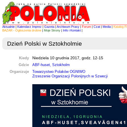
Aktualnie
|
Kalendarz Imprez
|
Gazeta
|
Archiwum Prasy
|
Forum
|
Czat
|
Media
|
Katalog F
BAZAR - Ogłoszenia drobne
|
Moje Strony
|
Info i Kontakt
|
Dzień Polski w Sztokholmie
Kiedy
Niedziela 10 grudnia 2017, godz. 12-15
Gdzie
ABF-huset, Sztokholm
Organizuje
Towarzystwo Polaków OGNIWO
Zrzeszenie Organizacji Polonijnych w Szwecji