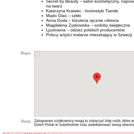
Secret by Beauty – salon kosmetyczny, najnow
na twarz
Katarzyna Krawiec - kosmetyki Tiande
Mado Glas – szkło
Anna Duda – biżuteria ręcznie robiona
Magdalena Zyskowska – ozdoby świąteczne
Ljusmania – odzież polskich producentów
Polscy artyści malarze mieszkający w Szwecji
Mapa
Będą
Zalogowani użytkownicy mogą tu zobaczyć listę osób, które w
Dzień Polski w Sztokholmie
oraz zadeklarować swoją obecno