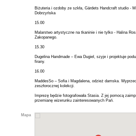
Biżuteria i ozdoby ze szkła, Gärdets Handcraft studio - M
Dobrzyńska
15.00
Malarstwo artystyczne na tkaninie i nie tylko - Halina Ros
Zakopanego.
15.30
Dugelina Handmade – Ewa Dugiel, szyje i projektuje podu
firany.
16.00
MaddesSo – Sofia i Magdalena, odzież damska. Wyprze
zeszłorocznej kolekcji.
Imprezę będzie fotografowała Stasia. Z jej pomocą zaim
przemianę wizerunku zainteresowanych Pań.
Mapa