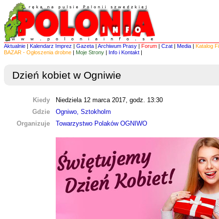
Aktualnie
|
Kalendarz Imprez
|
Gazeta
|
Archiwum Prasy
|
Forum
|
Czat
|
Media
|
Katalog F
BAZAR - Ogłoszenia drobne
|
Moje Strony
|
Info i Kontakt
|
Dzień kobiet w Ogniwie
Kiedy
Niedziela 12 marca 2017, godz. 13:30
Gdzie
Ogniwo, Sztokholm
Organizuje
Towarzystwo Polaków OGNIWO