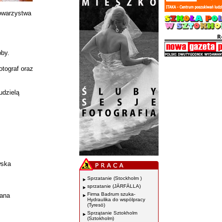
owarzystwa
bby.
otograf oraz
udzielą
wska
Sprzatanie (Stockholm )
sprzatanie (JÄRFÄLLA)
Firma Badrum szuka-
sana
Hydraulika do wspölpracy
(Tyresö)
Sprzątanie Sztokholm
(Sztokholm)