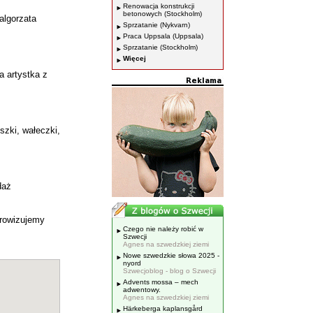
Renowacja konstrukcji
betonowych (Stockholm)
algorzata
Sprzatanie (Nykvarn)
Praca Uppsala (Uppsala)
Sprzatanie (Stockholm)
Więcej
a artystka z
szki, wałeczki,
daż
prowizujemy
Czego nie należy robić w
Szwecji
Agnes na szwedzkiej ziemi
Nowe szwedzkie słowa 2025 -
nyord
Szwecjoblog - blog o Szwecji
Advents mossa – mech
adwentowy.
Agnes na szwedzkiej ziemi
Härkeberga kaplansgård