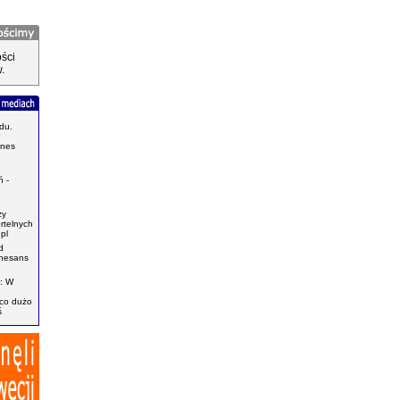
ści
.
du.
znes
.
 -
zy
ertelnych
pl
d
enesans
: W
ąco dużo
ś