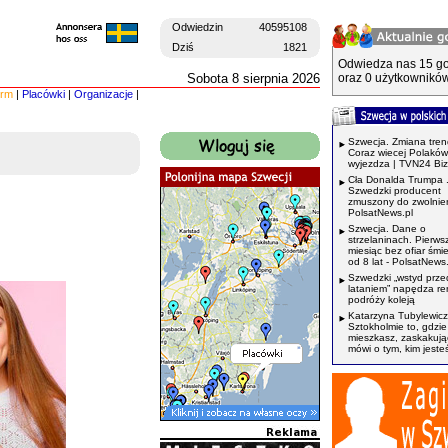
Odwiedzin
40595108
Dziś
1821
Odwiedza nas 15 go
Sobota 8 sierpnia 2026
oraz 0 użytkowników
irm
|
Placówki
|
Organizacje
|
Szwecja. Zmiana tren
Coraz wiecej Polaków
wyjezdza | TVN24 Bi
Cła Donalda Trumpa 
Szwedzki producent
zmuszony do zwolnień
PolsatNews.pl
Szwecja. Dane o
strzelaninach. Pierws
miesiąc bez ofiar śmi
od 8 lat - PolsatNews.
Szwedzki „wstyd prze
lataniem” napędza r
podróży koleją
Katarzyna Tubylewicz
Sztokholmie to, gdzie
mieszkasz, zaskakuj
mówi o tym, kim jeste