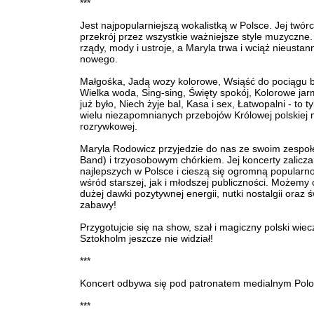
***
Jest najpopularniejszą wokalistką w Polsce. Jej twór
przekrój przez wszystkie ważniejsze style muzyczne.
rządy, mody i ustroje, a Maryla trwa i wciąż nieustan
nowego.
Małgośka, Jadą wozy kolorowe, Wsiąść do pociągu by
Wielka woda, Sing-sing, Święty spokój, Kolorowe jarm
już było, Niech żyje bal, Kasa i sex, Łatwopalni - to ty
wielu niezapomnianych przebojów Królowej polskiej 
rozrywkowej.
Maryla Rodowicz przyjedzie do nas ze swoim zespo
Band) i trzyosobowym chórkiem. Jej koncerty zalicz
najlepszych w Polsce i cieszą się ogromną popularn
wśród starszej, jak i młodszej publiczności. Możemy
dużej dawki pozytywnej energii, nutki nostalgii oraz ś
zabawy!
Przygotujcie się na show, szał i magiczny polski wiec
Sztokholm jeszcze nie widział!
***
Koncert odbywa się pod patronatem medialnym Polon
***