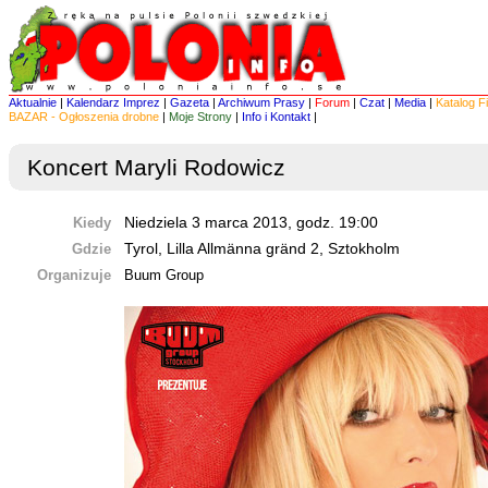
Aktualnie
|
Kalendarz Imprez
|
Gazeta
|
Archiwum Prasy
|
Forum
|
Czat
|
Media
|
Katalog F
BAZAR - Ogłoszenia drobne
|
Moje Strony
|
Info i Kontakt
|
Koncert Maryli Rodowicz
Kiedy
Niedziela 3 marca 2013, godz. 19:00
Gdzie
Tyrol, Lilla Allmänna gränd 2, Sztokholm
Organizuje
Buum Group