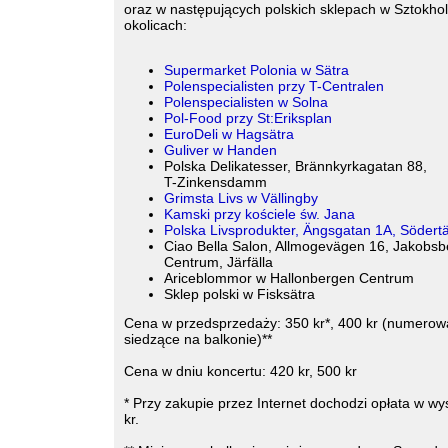
oraz w następujących polskich sklepach w Sztokhol
okolicach:
Supermarket Polonia w Sätra
Polenspecialisten przy T-Centralen
Polenspecialisten w Solna
Pol-Food przy St:Eriksplan
EuroDeli w Hagsätra
Guliver w Handen
Polska Delikatesser, Brännkyrkagatan 88,
T-Zinkensdamm
Grimsta Livs w Vällingby
Kamski przy kościele św. Jana
Polska Livsprodukter, Ängsgatan 1A, Södertä
Ciao Bella Salon, Allmogevägen 16, Jakobsb
Centrum, Järfälla
Ariceblommor w Hallonbergen Centrum
Sklep polski w Fisksätra
Cena w przedsprzedaży: 350 kr*, 400 kr (numerow
siedzące na balkonie)**
Cena w dniu koncertu: 420 kr, 500 kr
* Przy zakupie przez Internet dochodzi opłata w wy
kr.