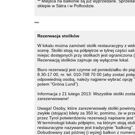
** Miejsca na balkonie są już wyprzedane. Sprzed
sklepie w Sätra i w Polfoodzie.
***
Rezerwacja stolików
W lokalu można zamówić stolik restauracyjny z wi
scenę. Stoliki stoją na półpiętrze w tylnej części sali
miejsc dostępnych przy stolikach jest ograniczona (
Rezerwacją stolików zajmuje się wyłącznie lokal.
Biuro rezerwacji jest czynne od poniedziałku do pi
8.30-17.00, nr. tel. 010-708 70 00 (aby zostać poł
odpowiednią osobą, należy najpierw wybrać opcję "
potem "Gröna Lund").
Informacja z 21 lutego 2013: Wszystkie stoliki zosta
zarezerwowane!
Uwaga! Osoby, które zarezerwowały stoliki powinn
zwykłe (stojące) bilety za 350 kr, pomimo, że w pr
przez Tyrol potwierdzeniu rezerwacji napisane jest 
W terminologii lokalu półpiętro, na którym stoją stoli
restauracyjne nazywane jest tradycyjnie "balkong".
Dobudowany zaś później (i wyżej) balkon z numer