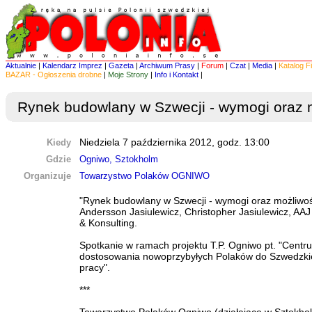
Aktualnie
|
Kalendarz Imprez
|
Gazeta
|
Archiwum Prasy
|
Forum
|
Czat
|
Media
|
Katalog F
BAZAR - Ogłoszenia drobne
|
Moje Strony
|
Info i Kontakt
|
Rynek budowlany w Szwecji - wymogi oraz 
Kiedy
Niedziela 7 października 2012, godz. 13:00
Gdzie
Ogniwo, Sztokholm
Organizuje
Towarzystwo Polaków OGNIWO
"Rynek budowlany w Szwecji - wymogi oraz możliwoś
Andersson Jasiulewicz, Christopher Jasiulewicz, AAJ
& Konsulting.
Spotkanie w ramach projektu T.P. Ogniwo pt. "Centr
dostosowania nowoprzybyłych Polaków do Szwedzki
pracy".
***