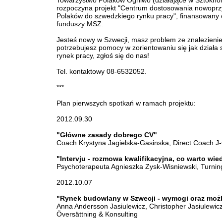
Towarzystwo Polaków Ogniwo (działające w Sztokho
rozpoczyna projekt "Centrum dostosowania nowoprz
Polaków do szwedzkiego rynku pracy", finansowany 
funduszy MSZ.
Jesteś nowy w Szwecji, masz problem ze znalezieni
potrzebujesz pomocy w zorientowaniu się jak działa
rynek pracy, zgłoś się do nas!
Tel. kontaktowy 08-6532052.
***
Plan pierwszych spotkań w ramach projektu:
2012.09.30
"Główne zasady dobrego CV"
Coach Krystyna Jagielska-Gasinska, Direct Coach J
"Intervju - rozmowa kwalifikacyjna, co warto wie
Psychoterapeuta Agnieszka Zysk-Wisniewski, Turnin
2012.10.07
"Rynek budowlany w Szwecji - wymogi oraz moż
Anna Andersson Jasiulewicz, Christopher Jasiulewic
Översättning & Konsulting