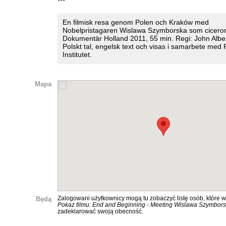
***
En filmisk resa genom Polen och Kraków med
Nobelpristagaren Wislawa Szymborska som cicero
Dokumentär Holland 2011, 55 min. Regi: John Albe
Polskt tal, engelsk text och visas i samarbete med 
Institutet.
Mapa
Będą
Zalogowani użytkownicy mogą tu zobaczyć listę osób, które w
Pokaz filmu: End and Beginning - Meeting Wislawa Szymbor
zadeklarować swoją obecność.