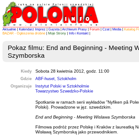
Aktualnie
|
Kalendarz Imprez
|
Gazeta
|
Archiwum Prasy
|
Forum
|
Czat
|
Media
|
Katalog F
BAZAR - Ogłoszenia drobne
|
Moje Strony
|
Info i Kontakt
|
Pokaz filmu: End and Beginning - Meeting 
Szymborska
Kiedy
Sobota 28 kwietnia 2012, godz. 11:00
Gdzie
ABF-huset, Sztokholm
Organizuje
Instytut Polski w Sztokholmie
Towarzystwo Szwedzko-Polskie
Spotkanie w ramach serii wykładów "Nyfiken på Pole
Polski). Prowadzone w jęz. szwedzkim.
End and Beginning - Meeting Wislawa Szymborska
Filmowa podróż przez Polskę i Kraków z laureatką 
Wisławą Szymborską jako przewodnikiem.