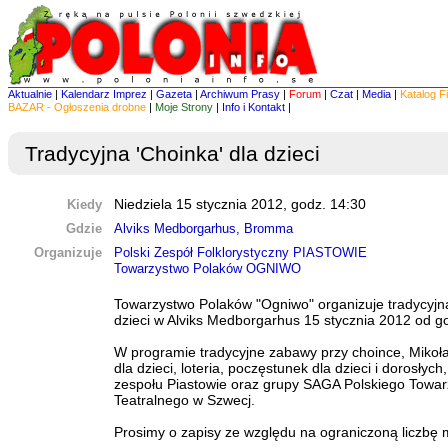
Aktualnie
|
Kalendarz Imprez
|
Gazeta
|
Archiwum Prasy
|
Forum
|
Czat
|
Media
|
Katalog F
BAZAR - Ogłoszenia drobne
|
Moje Strony
|
Info i Kontakt
|
Tradycyjna 'Choinka' dla dzieci
Kiedy
Niedziela 15 stycznia 2012, godz. 14:30
Gdzie
Alviks Medborgarhus, Bromma
Organizuje
Polski Zespół Folklorystyczny PIASTOWIE
Towarzystwo Polaków OGNIWO
Towarzystwo Polaków "Ogniwo" organizuje tradycyjn
dzieci w Alviks Medborgarhus 15 stycznia 2012 od g
W programie tradycyjne zabawy przy choince, Mikoła
dla dzieci, loteria, poczęstunek dla dzieci i dorosłych
zespołu Piastowie oraz grupy SAGA Polskiego Towa
Teatralnego w Szwecj.
Prosimy o zapisy ze względu na ograniczoną liczbę m