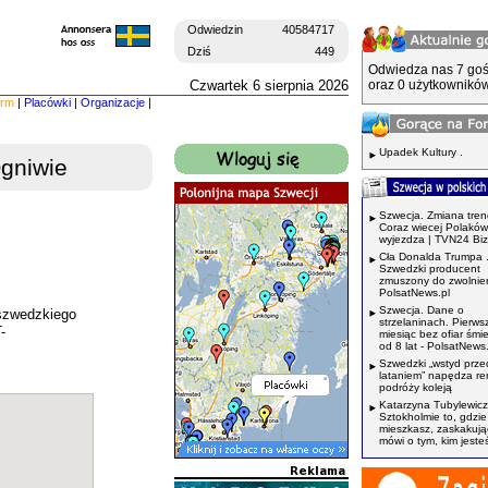
Odwiedzin
40584717
Dziś
449
Odwiedza nas 7 goś
Czwartek 6 sierpnia 2026
oraz 0 użytkowników
irm
|
Placówki
|
Organizacje
|
Upadek Kultury .
gniwie
Szwecja. Zmiana tren
Coraz wiecej Polaków
wyjezdza | TVN24 Bi
Cła Donalda Trumpa 
Szwedzki producent
zmuszony do zwolnień
PolsatNews.pl
Szwecja. Dane o
 szwedzkiego
strzelaninach. Pierws
-
miesiąc bez ofiar śmi
od 8 lat - PolsatNews.
Szwedzki „wstyd prze
lataniem” napędza r
podróży koleją
Katarzyna Tubylewicz
Sztokholmie to, gdzie
mieszkasz, zaskakuj
mówi o tym, kim jeste