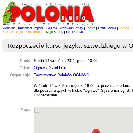
Aktualnie
|
Kalendarz Imprez
|
Gazeta
|
Archiwum Prasy
|
Forum
|
Czat
|
Media
|
Katalog F
BAZAR - Ogłoszenia drobne
|
Moje Strony
|
Info i Kontakt
|
Rozpoczęcie kursu języka szwedzkiego w O
Kiedy
Środa 14 września 2011, godz. 18:00
Gdzie
Ogniwo, Sztokholm
Organizuje
Towarzystwo Polaków OGNIWO
W środę 14 września o godz. 18.00 rozpoczyna się kurs
dla początkujących w klubie “Ogniwo”, Sysslomansg. 8, T
Fridhemsplan.
Mapa