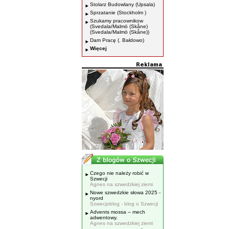
Stolarz Budowlany (Upsala)
Sprzatanie (Stockholm )
Szukamy pracownikow
(Svedala/Malmö (Skåne)
(Svedala/Malmö (Skåne))
Dam Pracę (. Bałdowo)
Więcej
Czego nie należy robić w
Szwecji
Agnes na szwedzkiej ziemi
Nowe szwedzkie słowa 2025 -
nyord
Szwecjoblog - blog o Szwecji
Advents mossa – mech
adwentowy.
Agnes na szwedzkiej ziemi