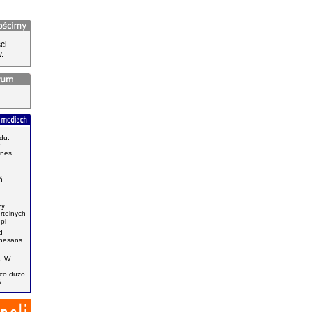
ci
.
du.
znes
.
 -
zy
ertelnych
pl
d
enesans
: W
ąco dużo
ś