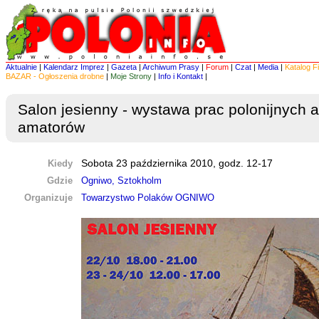
Aktualnie
|
Kalendarz Imprez
|
Gazeta
|
Archiwum Prasy
|
Forum
|
Czat
|
Media
|
Katalog F
BAZAR - Ogłoszenia drobne
|
Moje Strony
|
Info i Kontakt
|
Salon jesienny - wystawa prac polonijnych a
amatorów
Kiedy
Sobota 23 października 2010, godz. 12-17
Gdzie
Ogniwo, Sztokholm
Organizuje
Towarzystwo Polaków OGNIWO