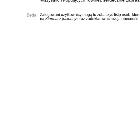
Wszystkich kupujących również serdecznie zapra
Będą
Zalogowani użytkownicy mogą tu zobaczyć listę osób, które
na
Kiermasz jesienny
oraz zadeklarować swoją obecność.