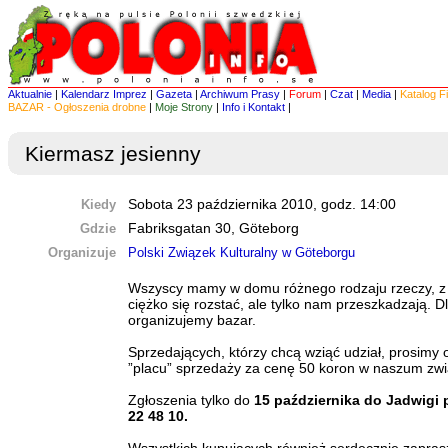
Aktualnie
|
Kalendarz Imprez
|
Gazeta
|
Archiwum Prasy
|
Forum
|
Czat
|
Media
|
Katalog F
BAZAR - Ogłoszenia drobne
|
Moje Strony
|
Info i Kontakt
|
Kiermasz jesienny
Kiedy
Sobota 23 października 2010, godz. 14:00
Gdzie
Fabriksgatan 30, Göteborg
Organizuje
Polski Związek Kulturalny w Göteborgu
Wszyscy mamy w domu różnego rodzaju rzeczy, z 
ciężko się rozstać, ale tylko nam przeszkadzają. D
organizujemy bazar.
Sprzedających, którzy chcą wziąć udział, prosimy
”placu” sprzedaży za cenę 50 koron w naszum zwi
Zgłoszenia tylko do
15 października do Jadwigi p
22 48 10.