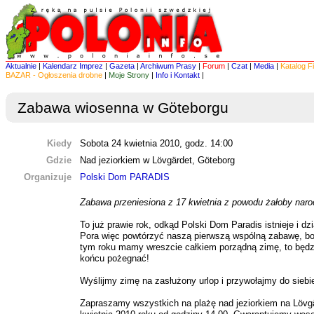
Aktualnie
|
Kalendarz Imprez
|
Gazeta
|
Archiwum Prasy
|
Forum
|
Czat
|
Media
|
Katalog F
BAZAR - Ogłoszenia drobne
|
Moje Strony
|
Info i Kontakt
|
Zabawa wiosenna w Göteborgu
Kiedy
Sobota 24 kwietnia 2010, godz. 14:00
Gdzie
Nad jeziorkiem w Lövgärdet, Göteborg
Organizuje
Polski Dom PARADIS
Zabawa przeniesiona z 17 kwietnia z powodu żałoby naro
To już prawie rok, odkąd Polski Dom Paradis istnieje i dz
Pora więc powtórzyć naszą pierwszą wspólną zabawę, bo
tym roku mamy wreszcie całkiem porządną zimę, to będzi
końcu pożegnać!
Wyślijmy zimę na zasłużony urlop i przywołajmy do siebi
Zapraszamy wszystkich na plażę nad jeziorkiem na Lövgä