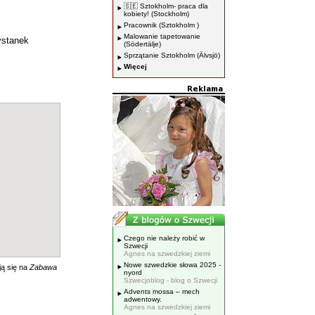
🇸🇪 Sztokholm- praca dla
kobiety! (Stockholm)
Pracownik (Sztokholm )
Malowanie tapetowanie
ystanek
(Södertälje)
Sprzątanie Sztokholm (Älvsjö)
Więcej
Czego nie należy robić w
Szwecji
Agnes na szwedzkiej ziemi
Nowe szwedzkie słowa 2025 -
ją się na
Zabawa
nyord
Szwecjoblog - blog o Szwecji
Advents mossa – mech
adwentowy.
Agnes na szwedzkiej ziemi