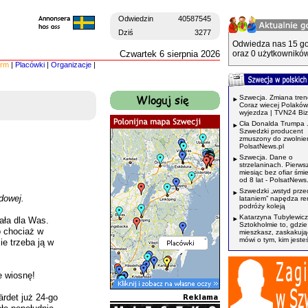
Odwiedzin
40587545
Dziś
3277
Odwiedza nas 15 go
Czwartek 6 sierpnia 2026
oraz 0 użytkowników
irm
|
Placówki
|
Organizacje
|
Szwecja. Zmiana tren
Coraz wiecej Polaków
wyjezdza | TVN24 Bi
Cła Donalda Trumpa 
Szwedzki producent
zmuszony do zwolnień
PolsatNews.pl
Szwecja. Dane o
strzelaninach. Pierws
miesiąc bez ofiar śmi
od 8 lat - PolsatNews.
Szwedzki „wstyd prze
dowej.
lataniem” napędza r
podróży koleją
Katarzyna Tubylewicz
iała dla Was.
Sztokholmie to, gdzie
 chociaż w
mieszkasz, zaskakuj
mówi o tym, kim jeste
e trzeba ją w
e wiosnę!
rdet już 24-go