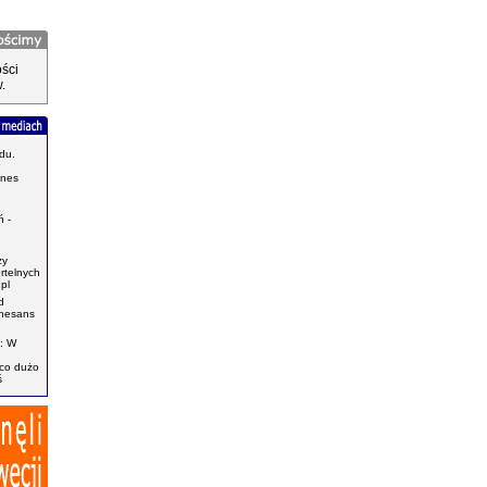
ści
.
du.
znes
.
 -
zy
ertelnych
pl
d
enesans
: W
ąco dużo
ś