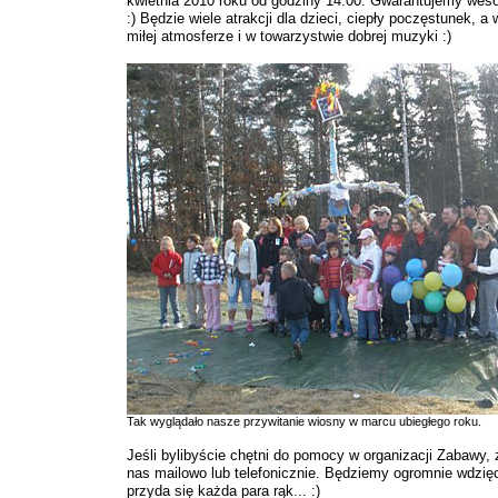
kwietnia 2010 roku od godziny 14.00. Gwarantujemy weso
:) Będzie wiele atrakcji dla dzieci, ciepły poczęstunek, a
miłej atmosferze i w towarzystwie dobrej muzyki :)
Tak wyglądało nasze przywitanie wiosny w marcu ubiegłego roku.
Jeśli bylibyście chętni do pomocy w organizacji Zabawy, 
nas mailowo lub telefonicznie. Będziemy ogromnie wdzię
przyda się każda para rąk... :)