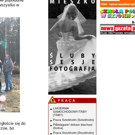
łe popołudnie
 wszystko w
LAKIERNIK
SAMOCHODOWY/TÄBY
(TÄBY)
Praca Sztokholm (Sztokholm)
zgłoście się do
Plåtslagare/ dekarz blacharz
czne, bo
(Solna)
Praca Stockholm (Stockholm)