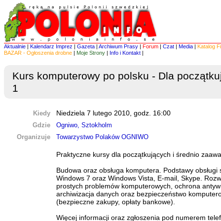
Aktualnie
|
Kalendarz Imprez
|
Gazeta
|
Archiwum Prasy
|
Forum
|
Czat
|
Media
|
Katalog F
BAZAR - Ogłoszenia drobne
|
Moje Strony
|
Info i Kontakt
|
Kurs komputerowy po polsku - Dla początku
1
Kiedy
Niedziela 7 lutego 2010, godz. 16:00
Gdzie
Ogniwo, Sztokholm
Organizuje
Towarzystwo Polaków OGNIWO
Praktyczne kursy dla początkujących i średnio zaa
Budowa oraz obsługa komputera. Podstawy obsługi
Windows 7 oraz Windows Vista, E-mail, Skype. Roz
prostych problemów komputerowych, ochrona antyw
archiwizacja danych oraz bezpieczeństwo komputer
(bezpieczne zakupy, opłaty bankowe).
Więcej informacji oraz zgłoszenia pod numerem tel