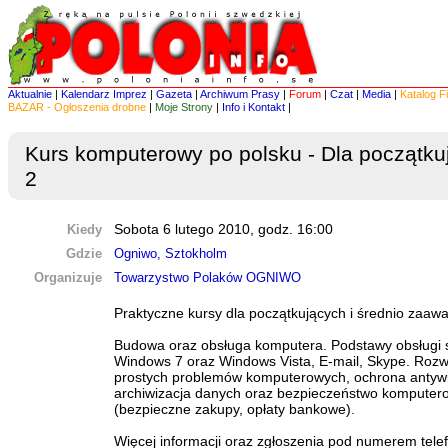
Aktualnie
|
Kalendarz Imprez
|
Gazeta
|
Archiwum Prasy
|
Forum
|
Czat
|
Media
|
Katalog F
BAZAR - Ogłoszenia drobne
|
Moje Strony
|
Info i Kontakt
|
Kurs komputerowy po polsku - Dla początku
2
Kiedy
Sobota 6 lutego 2010, godz. 16:00
Gdzie
Ogniwo, Sztokholm
Organizuje
Towarzystwo Polaków OGNIWO
Praktyczne kursy dla początkujących i średnio zaa
Budowa oraz obsługa komputera. Podstawy obsługi
Windows 7 oraz Windows Vista, E-mail, Skype. Roz
prostych problemów komputerowych, ochrona antyw
archiwizacja danych oraz bezpieczeństwo komputer
(bezpieczne zakupy, opłaty bankowe).
Więcej informacji oraz zgłoszenia pod numerem tel