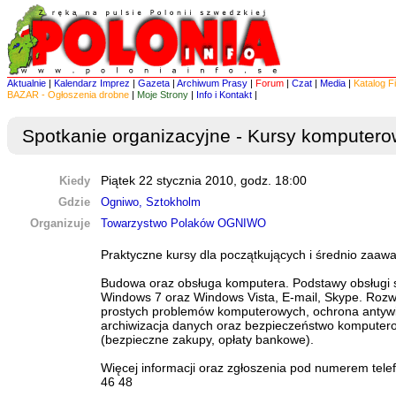
Aktualnie
|
Kalendarz Imprez
|
Gazeta
|
Archiwum Prasy
|
Forum
|
Czat
|
Media
|
Katalog F
BAZAR - Ogłoszenia drobne
|
Moje Strony
|
Info i Kontakt
|
Spotkanie organizacyjne - Kursy komputer
Kiedy
Piątek 22 stycznia 2010, godz. 18:00
Gdzie
Ogniwo, Sztokholm
Organizuje
Towarzystwo Polaków OGNIWO
Praktyczne kursy dla początkujących i średnio zaa
Budowa oraz obsługa komputera. Podstawy obsługi
Windows 7 oraz Windows Vista, E-mail, Skype. Roz
prostych problemów komputerowych, ochrona antyw
archiwizacja danych oraz bezpieczeństwo komputer
(bezpieczne zakupy, opłaty bankowe).
Więcej informacji oraz zgłoszenia pod numerem tel
46 48