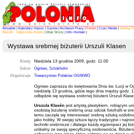
Aktualnie
|
Kalendarz Imprez
|
Gazeta
|
Archiwum Prasy
|
Forum
|
Czat
|
Media
|
Katalog F
BAZAR - Ogłoszenia drobne
|
Moje Strony
|
Info i Kontakt
|
Wystawa srebrnej biżuterii Urszuli Klasen
Kiedy
Niedziela 13 grudnia 2009, godz. 11:00
Gdzie
Ogniwo, Sztokholm
Organizuje
Towarzystwo Polaków OGNIWO
Ogniwo zaprasza do świętowania Dnia św. Łucji w O
niedzielę 13 grudnia, gdzie tego dnia między godz. 1
odbędzie się wystawa srebrnej biżuterii Urszuli Klase
Urszula Klasén
jest artystą plastykiem, robiącym un
osobistą bizuterię srebrną oraz odcisk fotofrafii w sre
temu zaczęła się interesować srebną sztuką ozdobn
jako hobby. W swojej sztuce łączy tradycyjne i najn
techniki srebrnicze i dlatego każdy egzemparz jej biżu
unikalny ze swoją specyficzną osobowościa. Biżuteria 