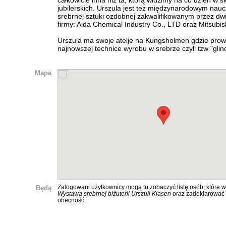
całkowicie inna niż ta, którą widzimy na co dzień w s
jubilerskich. Urszula jest też międzynarodowym nau
srebrnej sztuki ozdobnej zakwalifikowanym przez dw
firmy: Aida Chemical Industry Co., LTD oraz Mitsubis
Urszula ma swoje atelje na Kungsholmen gdzie prow
najnowszej technice wyrobu w srebrze czyli tzw "glin
Mapa
Będą
Zalogowani użytkownicy mogą tu zobaczyć listę osób, które w
Wystawa srebrnej biżuterii Urszuli Klasen
oraz zadeklarować
obecność.