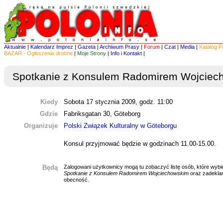
Aktualnie
|
Kalendarz Imprez
|
Gazeta
|
Archiwum Prasy
|
Forum
|
Czat
|
Media
|
Katalog F
BAZAR - Ogłoszenia drobne
|
Moje Strony
|
Info i Kontakt
|
Spotkanie z Konsulem Radomirem Wojciec
Kiedy
Sobota 17 stycznia 2009, godz. 11:00
Gdzie
Fabriksgatan 30, Göteborg
Organizuje
Polski Związek Kulturalny w Göteborgu
Konsul przyjmować będzie w godzinach 11.00-15.00.
Będą
Zalogowani użytkownicy mogą tu zobaczyć listę osób, które wybie
Spotkanie z Konsulem Radomirem Wojciechowskim
oraz zadekla
obecność.