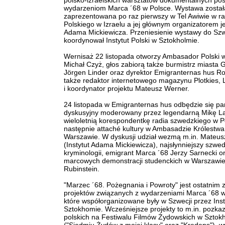
polsko-izraelskich warsztatów dokumentalnych po
wydarzeniom Marca ´68 w Polsce. Wystawa został
zaprezentowana po raz pierwszy w Tel Awiwie w 
Polskiego w Izraelu a jej głównym organizatorem je
Adama Mickiewicza. Przeniesienie wystawy do Szw
koordynował Instytut Polski w Sztokholmie.
Wernisaż 22 listopada otworzy Ambasador Polski w
Michał Czyż, głos zabiorą także burmistrz miasta
Jörgen Linder oraz dyrektor Emigranternas hus Ro
także redaktor internetowego magazynu Plotkies, 
i koordynator projektu Mateusz Werner.
24 listopada w Emigranternas hus odbędzie się pa
dyskusyjny moderowany przez legendarną Mikę L
wieloletnią korespondentkę radia szwedzkiego w P
następnie attaché kultury w Ambasadzie Królestwa
Warszawie. W dyskusji udział wezmą m.in. Mateu
(Instytut Adama Mickiewicza), najsłynniejszy szwed
kryminologii, emigrant Marca ´68 Jerzy Sarnecki o
marcowych demonstracji studenckich w Warszawi
Rubinstein.
"Marzec ´68. Pożegnania i Powroty" jest ostatnim z
projektów związanych z wydarzeniami Marca ´68 w
które współorganizowane były w Szwecji przez Inst
Sztokhomie. Wcześniejsze projekty to m.in. pozkaz
polskich na Festiwalu Filmów Żydowskich w Sztok