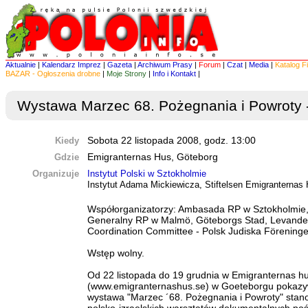
Aktualnie
|
Kalendarz Imprez
|
Gazeta
|
Archiwum Prasy
|
Forum
|
Czat
|
Media
|
Katalog F
BAZAR - Ogłoszenia drobne
|
Moje Strony
|
Info i Kontakt
|
Wystawa Marzec 68. Pożegnania i Powroty 
Kiedy
Sobota 22 listopada 2008, godz. 13:00
Gdzie
Emigranternas Hus, Göteborg
Organizuje
Instytut Polski w Sztokholmie
Instytut Adama Mickiewicza, Stiftelsen Emigranternas
Współorganizatorzy: Ambasada RP w Sztokholmie,
Generalny RP w Malmö, Göteborgs Stad, Levande h
Coordination Committee - Polsk Judiska Förening
Wstęp wolny.
Od 22 listopada do 19 grudnia w Emigranternas h
(www.emigranternashus.se) w Goeteborgu pokaz
wystawa "Marzec ´68. Pożegnania i Powroty" stan