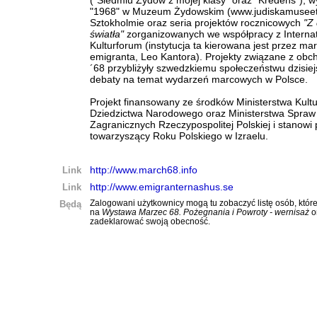
("Siedmiu Żydów z mojej klasy" oraz "Kredens"), 
"1968" w Muzeum Żydowskim (www.judiskamuseet
Sztokholmie oraz seria projektów rocznicowych
"Z 
światła"
zorganizowanych we współpracy z Internati
Kulturforum (instytucja ta kierowana jest przez m
emigranta, Leo Kantora). Projekty związane z ob
´68 przybliżyły szwedzkiemu społeczeństwu dzisiej
debaty na temat wydarzeń marcowych w Polsce.
Projekt finansowany ze środków Ministerstwa Kultu
Dziedzictwa Narodowego oraz Ministerstwa Spraw
Zagranicznych Rzeczypospolitej Polskiej i stanowi 
towarzyszący Roku Polskiego w Izraelu.
Link
http://www.march68.info
Link
http://www.emigranternashus.se
Będą
Zalogowani użytkownicy mogą tu zobaczyć listę osób, które
na
Wystawa Marzec 68. Pożegnania i Powroty - wernisaż
o
zadeklarować swoją obecność.