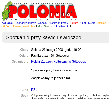
Aktualnie
|
Kalendarz Imprez
|
Gazeta
|
Archiwum Prasy
|
Forum
|
Czat
|
Media
|
Katalog F
BAZAR - Ogłoszenia drobne
|
Moje Strony
|
Info i Kontakt
|
Spotkanie przy kawie i świeczce
Kiedy
Sobota 23 lutego 2008, godz. 19:00
Gdzie
Fabriksgatan 30, Göteborg
Organizuje
Polski Związek Kulturalny w Göteborgu
Spotkanie przy kawie i świeczce
Zaśpiewajmy to jeszcze raz …
Link
PZK
Będą
Zalogowani użytkownicy mogą tu zobaczyć listę osób, które wybie
Spotkanie przy kawie i świeczce
oraz zadeklarować swoją obecn