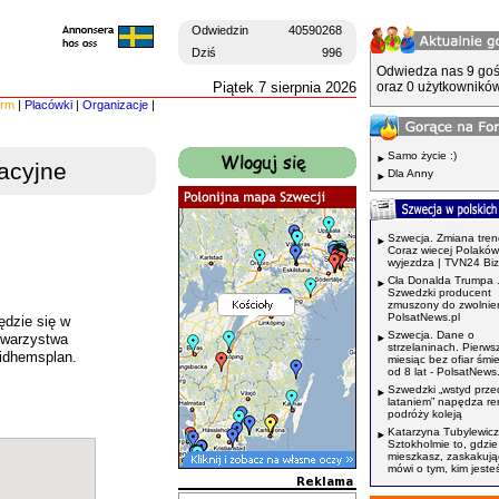
Odwiedzin
40590268
Dziś
996
Odwiedza nas 9 goś
Piątek 7 sierpnia 2026
oraz 0 użytkowników
irm
|
Placówki
|
Organizacje
|
Samo życie :)
acyjne
Dla Anny
Szwecja. Zmiana tren
Coraz wiecej Polaków
wyjezdza | TVN24 Bi
Cła Donalda Trumpa 
Szwedzki producent
zmuszony do zwolnień
PolsatNews.pl
ędzie się w
Szwecja. Dane o
owarzystwa
strzelaninach. Pierws
ridhemsplan.
miesiąc bez ofiar śmi
od 8 lat - PolsatNews.
Szwedzki „wstyd prze
lataniem” napędza r
podróży koleją
Katarzyna Tubylewicz
Sztokholmie to, gdzie
mieszkasz, zaskakuj
mówi o tym, kim jeste