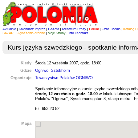
Aktualnie
|
Kalendarz Imprez
|
Gazeta
|
Archiwum Prasy
|
Forum
|
Czat
|
Media
|
Katalog F
BAZAR - Ogłoszenia drobne
|
Moje Strony
|
Info i Kontakt
|
Kurs języka szwedzkiego - spotkanie inform
Kiedy
Środa 12 września 2007, godz. 18:00
Gdzie
Ogniwo, Sztokholm
Organizuje
Towarzystwo Polaków OGNIWO
Spotkanie informacyjne o kursie języka szwedzkiego odb
środę, 12 września o godz. 18.00
w lokalu klubowym T
Polaków "Ogniwo", Sysslomansgatan 8, stacja metra - F
tel. 653 20 52
Mapa