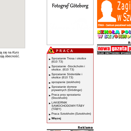
ją się na
Kurs
oją obecność.
Sprzatanie Trosa i okolice
(610 73)
Sprzatanie -Stockcholm i
okolice. (610 73)
Sprzatanie Södertälie i
okolice (610 73)
sprzątanie (stokholm)
Sprzatanie domow
prywatnych (Grödinge)
Praca przy sprzataniu
(Stockholm)
LAKIERNIK
SAMOCHODOWY/TÄBY
(TÄBY)
Praca Sztokholm (Sztokholm)
Więcej