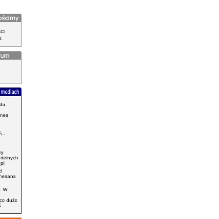
ci
.
du.
znes
.
 -
zy
ertelnych
pl
d
enesans
: W
ąco dużo
ś