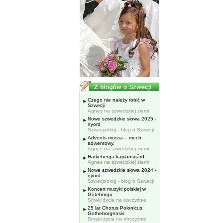
Czego nie należy robić w
Szwecji
Agnes na szwedzkiej ziemi
Nowe szwedzkie słowa 2025 -
nyord
Szwecjoblog - blog o Szwecji
Advents mossa – mech
adwentowy.
Agnes na szwedzkiej ziemi
Härkeberga kaplansgård
Agnes na szwedzkiej ziemi
Nowe szwedzkie słowa 2024 -
nyord
Szwecjoblog - blog o Szwecji
Koncert muzyki polskiej w
Göteborgu
Smaki życia na obczyźnie
25 lat Chorus Polonicus
Gotheborgensis
Smaki życia na obczyźnie