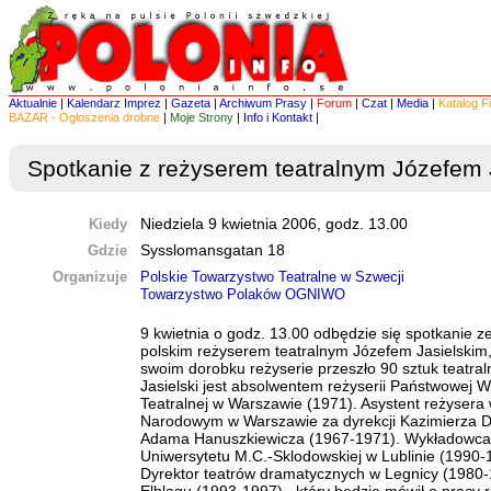
Aktualnie
|
Kalendarz Imprez
|
Gazeta
|
Archiwum Prasy
|
Forum
|
Czat
|
Media
|
Katalog F
BAZAR - Ogłoszenia drobne
|
Moje Strony
|
Info i Kontakt
|
Spotkanie z reżyserem teatralnym Józefem 
Kiedy
Niedziela 9 kwietnia 2006, godz. 13.00
Gdzie
Sysslomansgatan 18
Organizuje
Polskie Towarzystwo Teatralne w Szwecji
Towarzystwo Polaków OGNIWO
9 kwietnia o godz. 13.00 odbędzie się spotkanie 
polskim reżyserem teatralnym Józefem Jasielski
swoim dorobku reżyserie przeszło 90 sztuk teatral
Jasielski jest absolwentem reżyserii Państwowej W
Teatralnej w Warszawie (1971). Asystent reżysera
Narodowym w Warszawie za dyrekcji Kazimierza D
Adama Hanuszkiewicza (1967-1971). Wykładowca n
Uniwersytetu M.C.-Sklodowskiej w Lublinie (1990-
Dyrektor teatrów dramatycznych w Legnicy (1980-