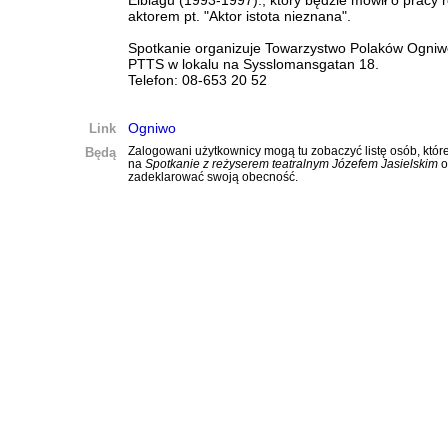
Elblagu (1993-1997)., który będzie mówił o pracy 
aktorem pt. "Aktor istota nieznana".
Spotkanie organizuje Towarzystwo Polaków Ogniw
PTTS w lokalu na Sysslomansgatan 18.
Telefon: 08-653 20 52
Link
Ogniwo
Będą
Zalogowani użytkownicy mogą tu zobaczyć listę osób, które
na
Spotkanie z reżyserem teatralnym Józefem Jasielskim
o
zadeklarować swoją obecność.