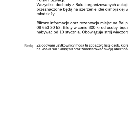
Polski i Szwecji.
Wszystkie dochody z Balu i organizowanych aukcji i 
przeznaczone będą na szerzenie idei olimpijskiej w
młodzieży.
Bliższe informacje oraz rezerwacja miejsc na Bal 
08 653 20 52. Bilety w cenie 800 kr od osoby, bę
nabywać od 10 stycznia. Obowiązuje strój wieczor
Będą
Zalogowani użytkownicy mogą tu zobaczyć listę osób, które
na
Wielki Bal Olimpijski
oraz zadeklarować swoją obecnoś