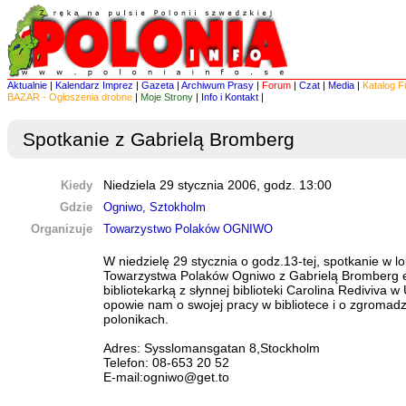
Aktualnie
|
Kalendarz Imprez
|
Gazeta
|
Archiwum Prasy
|
Forum
|
Czat
|
Media
|
Katalog F
BAZAR - Ogłoszenia drobne
|
Moje Strony
|
Info i Kontakt
|
Spotkanie z Gabrielą Bromberg
Kiedy
Niedziela 29 stycznia 2006, godz. 13:00
Gdzie
Ogniwo, Sztokholm
Organizuje
Towarzystwo Polaków OGNIWO
W niedzielę 29 stycznia o godz.13-tej, spotkanie w lo
Towarzystwa Polaków Ogniwo z Gabrielą Bromberg
bibliotekarką z słynnej biblioteki Carolina Rediviva w 
opowie nam o swojej pracy w bibliotece i o zgroma
polonikach.
Adres: Sysslomansgatan 8,Stockholm
Telefon: 08-653 20 52
E-mail:ogniwo@get.to