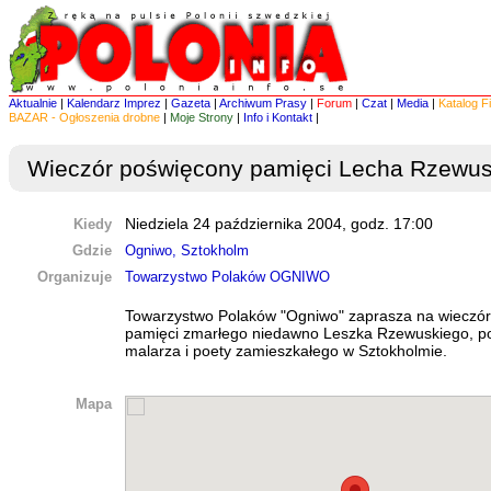
Aktualnie
|
Kalendarz Imprez
|
Gazeta
|
Archiwum Prasy
|
Forum
|
Czat
|
Media
|
Katalog F
BAZAR - Ogłoszenia drobne
|
Moje Strony
|
Info i Kontakt
|
Wieczór poświęcony pamięci Lecha Rzewus
Kiedy
Niedziela 24 października 2004, godz. 17:00
Gdzie
Ogniwo, Sztokholm
Organizuje
Towarzystwo Polaków OGNIWO
Towarzystwo Polaków "Ogniwo" zaprasza na wieczó
pamięci zmarłego niedawno Leszka Rzewuskiego, po
malarza i poety zamieszkałego w Sztokholmie.
Mapa