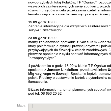
nowoprzybyłych tutaj Polaków, TP "Ogniwo" rozpocz
wszystkich zainteresowanych serię spotkań z przeds
różnych urzędów w celu przekazania rzetelnej inform
tematy związane z osiedleniem się i pracą w Szwecji i
15.09 godz.18.00
Zebranie informacyjne dla wszystkich zainteresowan
Jezyka Szwedzkiego
"
23.09 godz.19.00
mamy zaplanowane spotkanie z
Konsulem Genera
który poinformuje o sytuacji prawnej obywateli polski
przybywających do Szwecji w celach zarobkowych. Je
pierwsze spotkanie z cyklu spotkań informacyjnych d
"nowoprzybyłych".
4 października o godz. 18.00 w klubie T.P Ogniwo od
spotkanie z
Jensem Lindellem
, przedstawicielem
U
Migracyjnego w Szwecji
. Spotkanie będzie tłumac
polski. Prosimy o zostawienie kartek z pytaniami w ce
tłumaczenia.
Bliższe informacje na temat planowanych spotkań 
pod tel. 08 653 20 52
Mapa