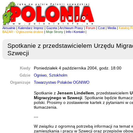
Aktualnie
|
Kalendarz Imprez
|
Gazeta
|
Archiwum Prasy
|
Forum
|
Czat
|
Media
|
Katalog F
BAZAR - Ogłoszenia drobne
|
Moje Strony
|
Info i Kontakt
|
Spotkanie z przedstawicielem Urzędu Migr
Szwecji
Kiedy
Poniedziałek 4 października 2004, godz. 18:00
Gdzie
Ogniwo, Sztokholm
Organizuje
Towarzystwo Polaków OGNIWO
Spotkanie z
Jensem Lindellem
, przedstawicielem
U
Migracyjnego w Szwecji
. Spotkanie będzie tłumac
polski. Prosimy o zostawienie kartek z pytaniami w ce
tłumaczenia.
---
W związku z ogromną potrzebą informacji na temat
zamieszkania i pracy w Szwecji oraz przepisów obo