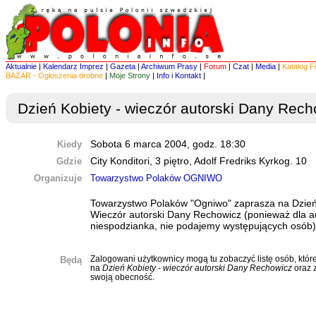
Aktualnie
|
Kalendarz Imprez
|
Gazeta
|
Archiwum Prasy
|
Forum
|
Czat
|
Media
|
Katalog F
BAZAR - Ogłoszenia drobne
|
Moje Strony
|
Info i Kontakt
|
Dzień Kobiety - wieczór autorski Dany Rech
Kiedy
Sobota 6 marca 2004, godz. 18:30
Gdzie
City Konditori, 3 piętro, Adolf Fredriks Kyrkog. 10
Organizuje
Towarzystwo Polaków OGNIWO
Towarzystwo Polaków "Ogniwo" zaprasza na Dzień 
Wieczór autorski Dany Rechowicz (ponieważ dla aut
niespodzianka, nie podajemy występujących osób)
Będą
Zalogowani użytkownicy mogą tu zobaczyć listę osób, które
na
Dzień Kobiety - wieczór autorski Dany Rechowicz
oraz 
swoją obecność.