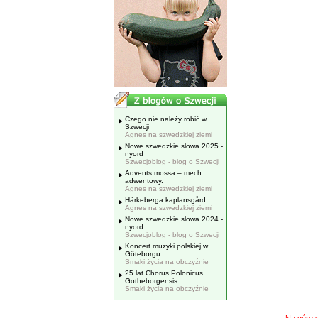
Czego nie należy robić w
Szwecji
Agnes na szwedzkiej ziemi
Nowe szwedzkie słowa 2025 -
nyord
Szwecjoblog - blog o Szwecji
Advents mossa – mech
adwentowy.
Agnes na szwedzkiej ziemi
Härkeberga kaplansgård
Agnes na szwedzkiej ziemi
Nowe szwedzkie słowa 2024 -
nyord
Szwecjoblog - blog o Szwecji
Koncert muzyki polskiej w
Göteborgu
Smaki życia na obczyźnie
25 lat Chorus Polonicus
Gotheborgensis
Smaki życia na obczyźnie