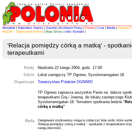
Aktualnie
|
Kalendarz Imprez
|
Gazeta
|
Archiwum Prasy
|
Forum
|
Czat
|
Media
|
Katalog F
BAZAR - Ogłoszenia drobne
|
Moje Strony
|
Info i Kontakt
|
'Relacja pomiędzy córką a matką' - spotkani
terapeutkami
Kiedy
Niedziela 22 lutego 2004, godz. 17:00
Gdzie
Lokal zastępczy TP Ogniwo, Sysslomansgatan 18
Organizuje
Towarzystwo Polaków OGNIWO
TP Ogniwo zaprasza wszystkie Panie na dalsze spotk
terapeutkami Grą i Joanną do lokalu zastepczego Klu
Sysslomansgatan 18. Tematem spotkania bedzie "
Rel
córką a matką"
Będą
Zalogowani użytkownicy mogą tu zobaczyć listę osób, które wybie
'Relacja pomiędzy córką a matką' - spotkanie z terapeutkami
oraz
swoją obecność.