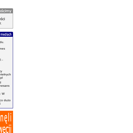
ści
.
du.
znes
.
 -
zy
ertelnych
pl
d
enesans
: W
ąco dużo
ś