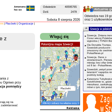
Odwiedzin
40595765
Dziś
2478
Odwiedza nas 19 go
Sobota 8 sierpnia 2026
oraz 1 użytkowników
irm
|
Placówki
|
Organizacje
|
Szwecja. Zmiana tren
e z
Coraz wiecej Polaków
wyjezdza | TVN24 Bi
Cła Donalda Trumpa 
Szwedzki producent
zmuszony do zwolnień
PolsatNews.pl
Szwecja. Dane o
strzelaninach. Pierws
miesiąc bez ofiar śmi
od 8 lat - PolsatNews.
Szwedzki „wstyd prze
lataniem” napędza r
podróży koleją
ania z
Katarzyna Tubylewicz
Sztokholmie to, gdzie
bu Ogniwo przy
mieszkasz, zaskakuj
acja pomiędzy
mówi o tym, kim jeste
rają się na
 zadeklarować