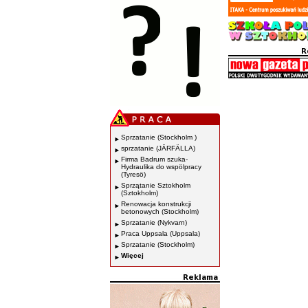
Sprzatanie (Stockholm )
sprzatanie (JÄRFÄLLA)
Firma Badrum szuka-
Hydraulika do wspölpracy
(Tyresö)
Sprzątanie Sztokholm
(Sztokholm)
Renowacja konstrukcji
betonowych (Stockholm)
Sprzatanie (Nykvarn)
Praca Uppsala (Uppsala)
Sprzatanie (Stockholm)
Więcej